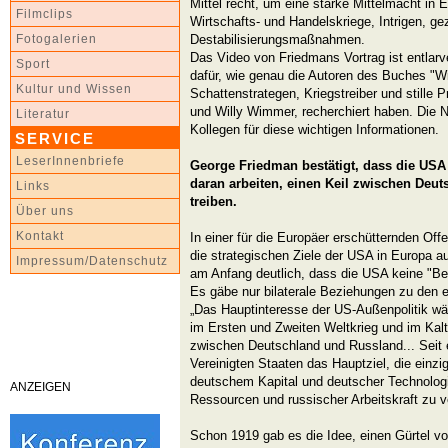
Mittel recht, um eine starke Mittelmacht in 
Filmclips
Wirtschafts- und Handelskriege, Intrigen, gez
Destabilisierungsmaßnahmen.
Fotogalerien
Das Video von Friedmans Vortrag ist entlarv
Sport
dafür, wie genau die Autoren des Buches "W
Kultur und Wissen
Schattenstrategen, Kriegstreiber und stille P
und Willy Wimmer, recherchiert haben. Die 
Literatur
Kollegen für diese wichtigen Informationen.
SERVICE
LeserInnenbriefe
George Friedman bestätigt, dass die USA 
daran arbeiten, einen Keil zwischen Deu
Links
treiben.
Über uns
Kontakt
In einer für die Europäer erschütternden Off
die strategischen Ziele der USA in Europa a
Impressum/Datenschutz
am Anfang deutlich, dass die USA keine "Be
Es gäbe nur bilaterale Beziehungen zu den 
„Das Hauptinteresse der US-Außenpolitik wä
im Ersten und Zweiten Weltkrieg und im Kal
zwischen Deutschland und Russland... Seit e
Vereinigten Staaten das Hauptziel, die einz
deutschem Kapital und deutscher Technologi
ANZEIGEN
Ressourcen und russischer Arbeitskraft zu ve
Schon 1919 gab es die Idee, einen Gürtel v