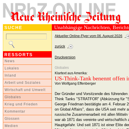
Unabhängige Nachrichten, Berich
SUCHE
Aktueller Online-Flyer vom 06. August 2026
zurück
RESSORTS
Druckversion
News
Globales
Lokales
Klartext aus Amerika:
Inland
US-Think-Tank benennt offen i
Arbeit und Soziales
Von Wolfgang Effenberger
Wirtschaft und Umwelt
Der Gründer und Vorsitzende des führenden
Globales
Think Tanks "STRATFOR" (Abkürzung für "Str
George Friedman bestätigte am 4. Februar 
Krieg und Frieden
on Global Affairs", dass die USA seit mehr 
Kommentar
russische Zusammenarbeit mit allen Mitteln 
Glossen
war ab 1871 das vereinte und wirtschaftlich
Hauptgefahr. Und seit 1871 ist einer Elite d
Medien