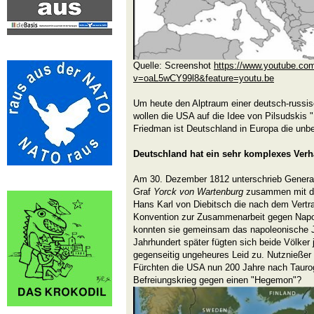
Quelle: Screenshot
https://www.youtube.co
v=oaL5wCY99l8&feature=youtu.be
Um heute den Alptraum einer deutsch-russis
wollen die USA auf die Idee von Pilsudskis 
Friedman ist Deutschland in Europa die unbe
Deutschland hat ein sehr komplexes Verh
Am 30. Dezember 1812 unterschrieb Genera
Graf
Yorck von Wartenburg
zusammen mit de
Hans Karl von Diebitsch die nach dem Vertr
Konvention zur Zusammenarbeit gegen Napo
konnten sie gemeinsam das napoleonische J
Jahrhundert später fügten sich beide Völker 
gegenseitig ungeheures Leid zu. Nutznießer
Fürchten die USA nun 200 Jahre nach Tauro
Befreiungskrieg gegen einen "Hegemon"?