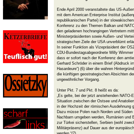
Ende April 2000 veranstaltete das US-Auße
mit dem American Enterprise Institut (außenpo
republikanischen Partei) in der slowakischen
Konferenz zu den Themen Balkan und NATO-
den geladenen hochrangingen Vertretern mitt
Ministerpräsidenten sowie Außen- und Vertei
strategischen Ziele der USA unverblümt erläu
In seiner Funktion als Vizepräsident der 
CDU-Bundestagsabgeordnete Willy Wimmer ge
dass er sofort nach der Konferenz den amt
Gerhard Schröder in einem Brief (Abdruck i
Hasardeure“) (6) über die wahren Hintergrün
die künftigen geostrategischen Absichten de
ungewöhnlicher Vorgang.
Unter Pkt. 7 und Pkt. 8 heißt es da:
„Es gelte, bei der jetzt anstehenden NATO-E
Situation zwischen der Ostsee und Anatolien
in der Hochzeit der römischen Ausdehnung 
Dazu müsse Polen nach Norden und Süden m
Nachbarn umgeben werden, Rumänien und Bu
zur Türkei sicherstellen, Serbien (wohl zwec
Militärpräsenz) auf Dauer aus der europäis
werden.“(7)