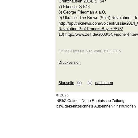
Grenzhausen 2014, S. 547
7) Ebenda, S.548
8) George Friedman a.a.O.
9) Ukraine: The Brown (Shirt) Revolution – I
http://sputniknews.com/voiceofrussia/2014_
Revolution-Prof-Francis-Boyle-7578/
10)
http://www.zeit.de/2008/34/Fischer-Inte
Online-Flyer Nr. 502 vom 18.03.2015
Druckversion
Startseite
nach oben
© 2026
NRhZ-Online - Neue Rheinische Zeitung
bzw. gekennzeichnete AutorInnen / Institutionen