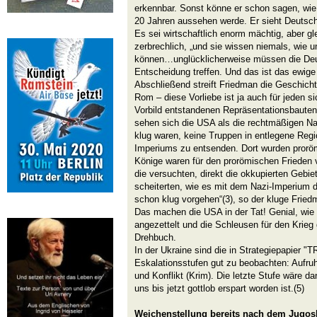
erkennbar. Sonst könne er schon sagen, wie
20 Jahren aussehen werde. Er sieht Deutsc
Es sei wirtschaftlich enorm mächtig, aber gle
zerbrechlich, „und sie wissen niemals, wie u
können…unglücklicherweise müssen die Deu
Entscheidung treffen. Und das ist das ewige
Abschließend streift Friedman die Geschich
Rom – diese Vorliebe ist ja auch für jeden 
Vorbild entstandenen Repräsentationsbaute
sehen sich die USA als die rechtmäßigen Na
klug waren, keine Truppen in entlegene Re
Imperiums zu entsenden. Dort wurden prorö
Könige waren für den prorömischen Frieden v
die versuchten, direkt die okkupierten Gebie
scheiterten, wie es mit dem Nazi-Imperium 
schon klug vorgehen“(3), so der kluge Fried
Das machen die USA in der Tat! Genial, wie 
angezettelt und die Schleusen für den Krieg
Drehbuch.
In der Ukraine sind die in Strategiepapier 
Eskalationsstufen gut zu beobachten: Aufruh
und Konflikt (Krim). Die letzte Stufe wäre da
uns bis jetzt gottlob erspart worden ist.(5)
Weichenstellung bereits nach dem Jugos