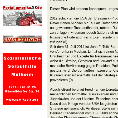
Dieser Plan wird seitdem konsequent umges
2012 schickten die USA den Brzezinski-Proté
Revolutionen Michael McFaul als Botschafte
ausgewiesener Russlandhasser, möchte Russ
zerschlagen. Friedman jedoch äußert sich mo
Russische Föderation nicht töten, sondern 
zufügen“(8).
Seit dem 31. Juli 2014 ist John F. Tefft Bots
von Amerika in Moskau. Er hat sich einen N
Unruhestifter und Experte für Regimewechse
weist die
Ukraine
,
Georgien und Lettland aus
russische Bevölkerung gegen Präsident Putin
gestürzt wird. Die von außen inszenierte Kr
Kursverlusten ist ebenfalls Teil der Strategi
provozieren.(9)
Abschließend beruhigt Friedman die Europä
menschlichen Normalfall zurückkehren und Kr
Jugoslawien und der Ukraine. Er rechne aber 
Dass diese Kriege von den USA losgetreten 
Stratege geflissentlich. An dieser Stelle s
Berliner Friedensengel vom 13.8.2008 erinne
Joschka Fischers sprach Obama damals Klar