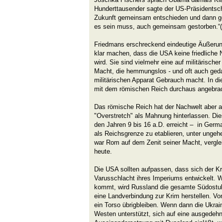
Hunderttausender sagte der US-Präsidentscha
Zukunft gemeinsam entschieden und dann 
es sein muss, auch gemeinsam gestorben.“(
Friedmans erschreckend eindeutige Äußerun
klar machen, dass die USA keine friedliche 
wird. Sie sind vielmehr eine auf militärisch
Macht, die hemmungslos - und oft auch ged
militärischen Apparat Gebrauch macht. In di
mit dem römischen Reich durchaus angebra
Das römische Reich hat der Nachwelt aber 
"Overstretch" als Mahnung hinterlassen. Die
den Jahren 9 bis 16 a.D. erreicht – in Germa
als Reichsgrenze zu etablieren, unter ungeh
war Rom auf dem Zenit seiner Macht, vergle
heute.
Die USA sollten aufpassen, dass sich der Kri
Varusschlacht ihres Imperiums entwickelt.
kommt, wird Russland die gesamte Südostuk
eine Landverbindung zur Krim herstellen. Vo
ein Torso übrigbleiben. Wenn dann die Ukrain
Westen unterstützt, sich auf eine ausgedehnt