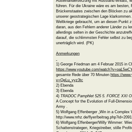
Auseinandersetzung mit Russland einläßt, wi
führen. Für die Ukraine wäre es am besten, 
Brückenstaates zwischen den Blöcken zu ak
unserer geostrategischen Lage klarkommen.
Weltkriege gebraucht, um an diesen Punkt zu
daran, aus den Fehlern anderer Länder zu ler
allerdings selten in der Geschichte anzutre
darauf, die schlimmsten Fehler selbst zu be
unerträglich wird. (PK)
Anmerkungen
1) George Friedman am 4 Februar 2015 in C
https://www.youtube.com/watch?v=oaL5wCY
gesamte Rede über 70 Minuten
https://www
v=QeLu_yyz3tc
2) Ebenda
3) Ebenda
4)
TRADOC Pamphlet 525 5
.
FORCE XXI 
A Concept for the Evolution of Full-Dimensi
Army .
5)
Wolfgang Effenberger „Win in a Complex W
http://www.nrhz.de/flyer/beitrag.php?id=209
6) Wolfgang Effenberger/Willy Wimmer: Wie
Schattenstrategen, Kriegstreiber, stille Prof