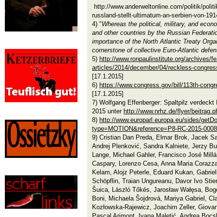
http://www.anderweltonline.com/politik/polit
russland-stellt-ultimatum-an-serbien-von-191
4) "
Whereas the political, military, and eco
and
other countries by the Russian Federati
importance of the North Atlantic Treaty Org
cornerstone of collective Euro-Atlantic defe
5)
http://www.ronpaulinstitute.org/archives/fe
articles/2014/december/04/reckless-congress
[17.1.2015]
6)
https://www.congress.gov/bill/113th-congr
[17.1.2015]
7) Wolfgang Effenberger: Spaltpilz verdeckt
2015 unter
http://www.nrhz.de/flyer/beitrag.
8)
http://www.europarl.europa.eu/sides/getD
type=MOTION&reference=P8-RC-2015-000
9) Cristian Dan Preda, Elmar Brok, Jacek S
Andrej Plenković, Sandra Kalniete, Jerzy Bu
Lange, Michael Gahler, Francisco José Millá
Caspary, Lorenzo Cesa, Anna Maria Corazza
Kelam, Alojz Peterle, Eduard Kukan, Gabrie
Schöpflin, Traian Ungureanu, Davor Ivo Sti
Šuica, László Tőkés, Jarosław Wałęsa, Bogd
Boni, Michaela Šojdrová, Mariya Gabriel, Cl
Kozłowska-Rajewicz, Joachim Zeller, Giovan
Pascal Arimont, Ivana Maletić, Andrea Bocs