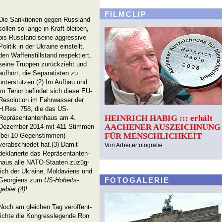
FILMCLIP
Die Sanktionen gegen Russland
sollen so lange in Kraft bleiben,
bis Russland seine aggressive
Politik in der Ukraine einstellt,
den Waffenstillstand respektiert,
seine Truppen zurückzieht und
aufhört, die Separatisten zu
unterstützen.(2) Im Aufbau und
im Tenor befindet sich diese EU-
Resolution im Fahrwasser der
H.Res. 758, die das US-
HEINRICH HABIG ::: erhält
Repräsentantenhaus am 4.
AACHENER AUSZEICHNUNG
Dezember 2014 mit 411 Stimmen
FÜR MENSCHLICHKEIT
(bei 10 Gegenstimmen)
verabschiedet hat.(3) Damit
Von Arbeiterfotografie
deklarierte das Repräsentanten-
haus alle NATO-Staaten zuzüg-
lich der Ukraine, Moldaviens und
FOTOGALERIE
Georgiens zum
US-Hoheits-
gebiet (4)!
Noch am gleichen Tag veröffent-
lichte die Kongresslegende Ron