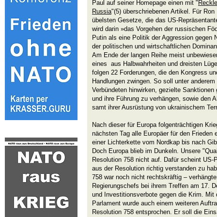
Paul auf seiner Homepage einen mit "
Reckle
Russia
"(5) überschriebenen Artikel. Für Ron
übelsten Gesetze, die das US-Repräsentante
wird darin »das Vorgehen der russischen Föd
Putin als eine Politik der Aggression gegen
der politischen und wirtschaftlichen Dominanz
Am Ende der langen Reihe meist unbewiesene
eines aus Halbwahrheiten und dreisten Lüg
folgen 22 Forderungen, die den Kongress un
Handlungen zwingen. So soll unter anderem 
V
erbündeten hinwirken, gezielte Sanktionen
und ihre Führung zu verhängen, sowie den 
samt ihrer Ausrüstung von ukrainischem Ter
Nach dieser für Europa folgenträchtigen Kri
nächsten Tag alle Europäer für den Frieden e
einer Lichterkette vom Nordkap bis nach Gi
Doch Europa blieb im Dunkeln. Unsere "Quali
Resolution 758 nicht auf. Dafür scheint US
aus der Resolution richtig verstanden zu ha
758 war noch nicht rechtskräftig – verhängt
Regierungschefs bei ihrem Treffen am 17. D
und Investitionsverbote gegen die Krim. Mi
Parlament wurde auch einem weiteren Auftr
Resolution 758 entsprochen. Er soll die
Eins