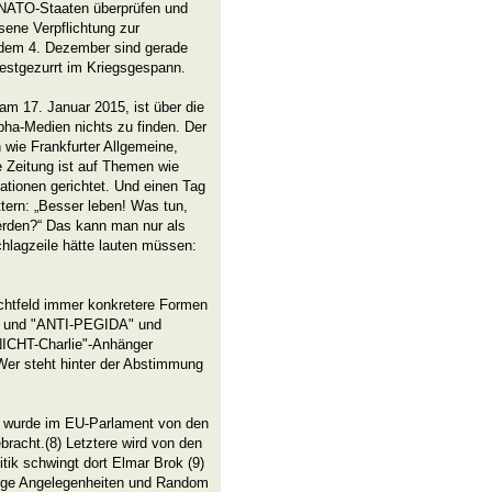
en NATO-Staaten überprüfen und
sene Verpflichtung zur
t dem 4. Dezember sind gerade
estgezurrt im Kriegsgespann.
am 17. Januar 2015, ist über die
ha-Medien nichts zu finden. Der
wie Frankfurter Allgemeine,
Zeitung ist auf Themen wie
ationen gerichtet. Und einen Tag
ttern: „Besser leben! Was tun,
werden?“ Das kann man nur als
hlagzeile hätte lauten müssen:
htfeld immer konkretere Formen
" und "ANTI-PEGIDA" und
-NICHT-Charlie"-Anhänger
Wer steht hinter der Abstimmung
urde im EU-Parlament von den
acht.(8) Letztere wird von den
tik schwingt dort Elmar Brok (9)
tige Angelegenheiten und Random