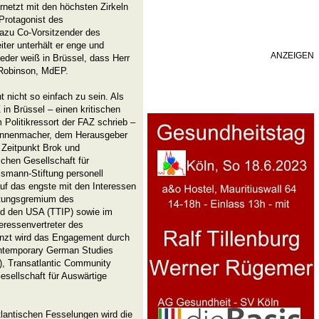
rnetzt mit den höchsten Zirkeln
 Protagonist des
zu Co-Vorsitzender des
iter unterhält er enge und
ANZEIGEN
eder weiß in Brüssel, dass Herr
 Robinson, MdEP.
 nicht so einfach zu sein. Als
 in Brüssel – einen kritischen
 Politikressort der FAZ schrieb –
 Nonnenmacher, dem Herausgeber
 Zeitpunkt Brok und
hen Gesellschaft für
lsmann-Stiftung personell
auf das engste mit den Interessen
atungsgremium des
d den USA (TTIP) sowie im
eressenvertreter des
änzt wird das Engagement durch
ontemporary German Studies
), Transatlantic Community
sellschaft für Auswärtige
tlantischen Fesselungen wird die