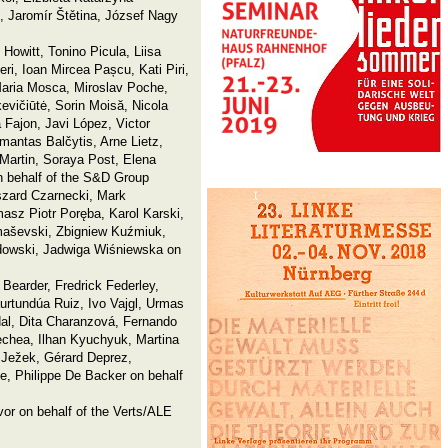
, Jaromír Štětina, József Nagy
 Howitt, Tonino Picula, Liisa
i, Ioan Mircea Pașcu, Kati Piri,
 Maria Mosca, Miroslav Poche,
kevičiūtė, Sorin Moisă, Nicola
a Fajon, Javi López, Victor
mantas Balčytis, Arne Lietz,
 Martin, Soraya Post, Elena
on behalf of the S&D Group
szard Czarnecki, Mark
sz Piotr Poręba, Karol Karski,
maševski, Zbigniew Kuźmiuk,
dowski, Jadwiga Wiśniewska on
 Bearder, Fredrick Federley,
rtundúa Ruiz, Ivo Vajgl, Urmas
dal, Dita Charanzová, Fernando
echea, Ilhan Kyuchyuk, Martina
 Ježek, Gérard Deprez,
e, Philippe De Backer on behalf
r on behalf of the Verts/ALE