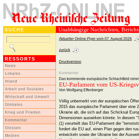
Unabhängige Nachrichten, Berich
SUCHE
Aktueller Online-Flyer vom 07. August 2026
zurück
RESSORTS
Druckversion
News
Kommentar
Lokales
Das kommende europäische Schlachtfeld nimm
Inland
EU-Parlament vom US-Kriegsvir
Arbeit und Soziales
Von Wolfgang Effenberger
Wirtschaft und Umwelt
Völlig unbemerkt von der europäischen Öffe
Globales
2015 das europäische Parlament über eine
Ukraine ab, die sich auf das Schicksal Eur
Krieg und Frieden
Dimensionen auswirken könnte. In diesem "
Kommentar
(1) verurteilt das EU-Parlament die "terroris
Glossen
fordert die EU auf, einen Plan gegen den ru
entwickeln sowie der Ukraine bei der Ausweit
Medien