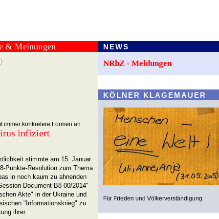
te & Meinungen
NEWS
NRhZ - Meldungen
KÖLNER KLAGEMAUER
t immer konkretere Formen an
us infiziert
ntlichkeit stimmte am 15. Januar
 28-Punkte-Resolution zum Thema
opas in noch kaum zu ahnenden
Session Document B8-­00/2014"
tischen Akte" in der Ukraine und
Für Frieden und Völkerverständigung
ssischen "Informationskrieg" zu
ung ihrer