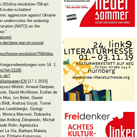
ik-2014/us-resolution-758-an-
4-in-den-schatten/
nomic aggression against Ukraine
on underscores the enduring
anization (NATO) as the
nse
;"
atured-
-declares-war-on-russia/
ess/house-resolution/758/titles
 Kriegsvorbereitungen vom 14. 1.
php?id=21195
oc.do?
8&language=EN
[17.1.2015]
aryusz-Wolski, Arnaud Danjean,
zek, David McAllister, Esther de
n Mon, Ivo Belet, Daniel
 Bildt, Andrzej Grzyb, Tunne
lius Landsbergis, György
er, Monica Macovei, Dubravka
an Andrzej Zdrojewski, Michał
aude Rolin, Agnieszka
ni La Via, Barbara Matera,
kor, Elżbieta Katarzyna