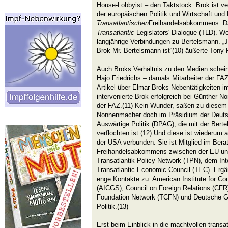
House-Lobbyist – den Taktstock. Brok ist ve
der europäischen Politik und Wirtschaft und
Transatlantischen
Freihandelsabkommens. Da
Transatlantic
Legislators' Dialogue (TLD). We
langjährige Verbindungen zu Bertelsmann. „J
Brok Mr. Bertelsmann ist“(10) äußerte Tony
Auch Broks Verhältnis zu den Medien scheint
Hajo Friedrichs – damals Mitarbeiter der FAZ
Artikel über Elmar Broks Nebentätigkeiten im
intervenierte Brok erfolgreich bei Günther
der FAZ.(11) Kein Wunder, saßen zu diesem
Nonnenmacher doch im Präsidium der Deutsc
Auswärtige Politik (DPAG), die mit der Berte
verflochten ist.(12) Und diese ist wiederum 
der USA verbunden. Sie ist Mitglied im Ber
Freihandelsabkommens zwischen der EU un
Transatlantik Policy Network (TPN), dem Int
Transatlantic Economic Council (TEC). Erg
enge Kontakte zu: American Institute for C
(AICGS), Council on Foreign Relations (CFR
Foundation Network (TCFN) und Deutsche Ge
Politik.(13)
Erst beim Einblick in die machtvollen transa