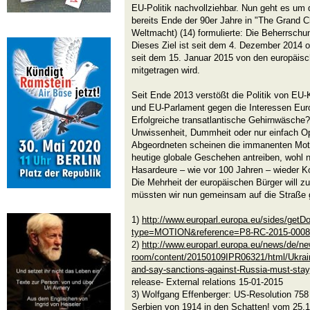
EU-Politik nachvollziehbar. Nun geht es um
bereits Ende der 90er Jahre in "The Grand C
Weltmacht) (14) formulierte: Die Beherrsch
Dieses Ziel ist seit dem 4. Dezember 2014
o
seit dem 15. Januar 2015 von den europäisch
mitgetragen wird.
Seit Ende 2013 verstößt die Politik von E
und EU-Parlament gegen die Interessen Eur
Erfolgreiche transatlantische Gehirnwäsche
Unwissenheit, Dummheit oder nur einfach Op
Abgeordneten scheinen die immanenten Moti
heutige globale Geschehen antreiben, wohl 
Hasardeure – wie vor 100 Jahren – wieder Ko
Die Mehrheit der europäischen Bürger will z
müssten wir nun gemeinsam auf die Straße 
1)
http://www.europarl.europa.eu/sides/getD
type=MOTION&reference=P8-RC-2015-000
2)
http://www.europarl.europa.eu/news/de/ne
room/content/20150109IPR06321/html/Ukrai
and-say-sanctions-against-Russia-must-stay
release- External relations 15-01-2015
3) Wolfgang Effenberger: US-Resolution 758
Serbien von 1914 in den Schatten! vom 25.1