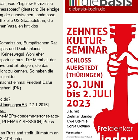
 das, was Zbigniew Brzezinski
hessboard" (deutsch: Die einzige
ung der eurasischen Landmasse.
ffizielle US-Staatsdoktrin, die
en Vasallen kritiklos
U-Kommission, Europäischem Rat
opas und Deutschlands.
? Keineswegs! Wohl eher
portunismus. Die Mehrheit der
ve und Strategien, die das
nicht zu kennen. So haben die
njunktur.
unächst einmal Frieden! Dafür
gehen! (PK)
oc.do?
8&language=EN
[17.1.2015]
ws-
ne-MEPs-condemn-terrorist-acts-
, PLENARY SESSION, Press
 an Russland stellt Ultimatum an
2.2014 unter