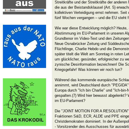
Streitkräfte und der Streitkräfte der ander
die aus der Beistandsklausel (Art. 5) erwach
kollektiven Verteidigung ernst nehmen. Sei
fünf Wochen vergangen – und die EU steht f
Wie war diese Entwicklung möglich? Heute, 
Abstimmung im EU-Parlament in unseren Alp
Grundtenor im Video-Text und den Zeitungen 
Neue Osnabrücker Zeitung und Süddeutsche 
Flüchtlinge, Charlie Hebdo und die Demonstr
später titelt die Welt am Sonntag in roten Le
um glücklicher, gesünder, erfolgreicher zu 
zynische Desinformation bezeichnen! Die Sc
Kriegsgefahr! Was können wir noch tun?
Während das kommende europäische Schlac
annimmt, wird Deutschland durch "PEGIDA
Europa durch "Ich bin Charlie" und "Ich-bin
gespalten.(7) Wird hier bewusst abgelenkt? 
im EU-Parlament?
Die "JOINT MOTION FOR A RESOLUTION" w
Fraktionen S&D, ECR, ALDE und PPE eingebr
Christdemokraten dominiert. In der Außenpoli
- Vorsitzender des Ausschusses für auswär