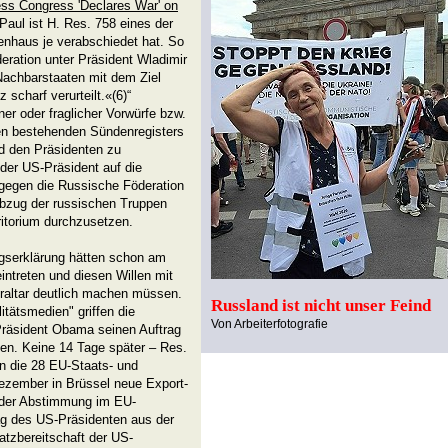
ss Congress 'Declares War' on
 Paul ist
H. Res. 758 eines der
nhaus je verabschiedet hat. So
eration unter Präsident Wladimir
 Nachbarstaaten mit dem Ziel
 scharf verurteilt.«(6)“
r oder fraglicher Vorwürfe bzw.
en bestehenden Sündenregisters
d den Präsidenten zu
der US-Präsident auf die
 gegen die Russische Föderation
Abzug der russischen Truppen
ritorium durchzusetzen.
egserklärung hätten schon am
intreten und diesen Willen mit
braltar deutlich machen müssen.
Russland ist nicht unser Feind
tätsmedien" griffen die
Von Arbeiterfotografie
-Präsident Obama seinen Auftrag
ben. Keine 14 Tage später – Res.
en die 28 EU-Staats- und
ezember in Brüssel neue Export-
t der Abstimmung im EU-
ag des US-Präsidenten aus der
atzbereitschaft der US-