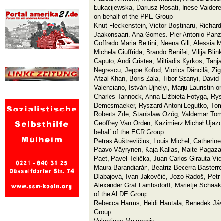
Łukacijewska, Dariusz Rosati, Inese Vaidere
on behalf of the PPE Group
Knut Fleckenstein, Victor Boștinaru, Richard
Jaakonsaari, Ana Gomes, Pier Antonio Panzer
Goffredo Maria Bettini, Neena Gill, Alessia
Michela Giuffrida, Brando Benifei, Vilija Blin
Caputo, Andi Cristea, Miltiadis Kyrkos, Tanj
Negrescu, Jeppe Kofod, Viorica Dăncilă, Zig
Afzal Khan, Boris Zala, Tibor Szanyi, David
Valenciano, István Ujhelyi, Marju Lauristin 
Charles Tannock, Anna Elżbieta Fotyga, Ry
Demesmaeker, Ryszard Antoni Legutko, Toma
Roberts Zīle, Stanisław Ożóg, Valdemar To
Geoffrey Van Orden, Kazimierz Michał Ujaz
behalf of the ECR Group
Petras Auštrevičius, Louis Michel, Catherine
Paavo Väyrynen, Kaja Kallas, Maite Pagazau
Paet, Pavel Telička, Juan Carlos Girauta Vi
Maura Barandiarán, Beatriz Becerra Basterr
Dlabajová, Ivan Jakovčić, Jozo Radoš, Petr
Alexander Graf Lambsdorff, Marietje Schaak
of the ALDE Group
Rebecca Harms, Heidi Hautala, Benedek Jávo
Group
Valentinas Mazuronis