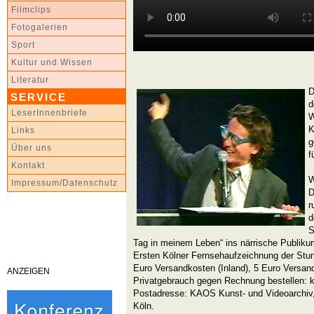
Filmclips
Fotogalerien
Sport
Kultur und Wissen
Literatur
D
SERVICE
d
LeserInnenbriefe
W
K
Links
g
Über uns
f
Kontakt
W
Impressum/Datenschutz
D
r
d
S
Tag in meinem Leben“ ins närrische Publiku
Ersten Kölner Fernsehaufzeichnung der Stun
Euro Versandkosten (Inland), 5 Euro Versan
ANZEIGEN
Privatgebrauch gegen Rechnung bestellen: 
Postadresse: KAOS Kunst- und Videoarchiv,
Köln.