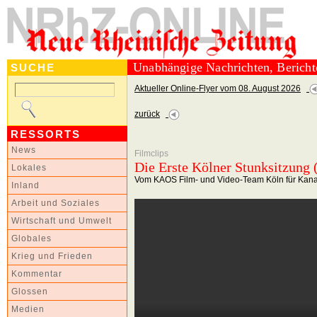
Unabhängige Nachrichten, Berich
SUCHE
Aktueller Online-Flyer vom 08. August 2026
zurück
RESSORTS
News
Filmclips
Die Erste Kölner Stunksitzung (
Lokales
Vom KAOS Film- und Video-Team Köln für Kana
Inland
Arbeit und Soziales
Wirtschaft und Umwelt
Globales
Krieg und Frieden
Kommentar
Glossen
Medien