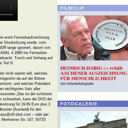
FILMCLIP
ie erste Fernsehaufzeichnung
er Stunksitzung wurde, vom
DR lange ignoriert, darum von
ANAL 4 1990 ins Fernsehen
ebracht. Tusch und Vorhang auf
ür Teil 5!
HEINRICH HABIG ::: erhält
AACHENER AUSZEICHNUNG
er nicht warten will, welches
FÜR MENSCHLICHKEIT
reigestirn da auf der Bühne
umturnt, und welcher Präsident
Von Arbeiterfotografie
en wichtigsten Satz aller
essionen „Das ist der schönste
m schmettert, kann die DVD der
FOTOGALERIE
ksitzung für 19,95 Euro plus 3
dkosten (Ausland) für den
kaos@off-shot.com – oder per
 Merheimer Str. 107, 50733