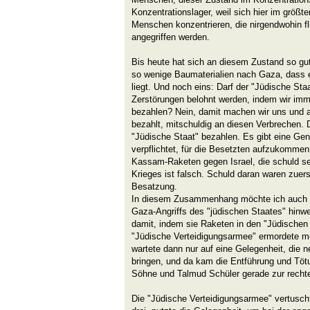
Konzentrationslager, weil sich hier im größte
Menschen konzentrieren, die nirgendwohin f
angegriffen werden.
Bis heute hat sich an diesem Zustand so gut 
so wenige Baumaterialien nach Gaza, dass e
liegt. Und noch eins: Darf der "Jüdische Sta
Zerstörungen belohnt werden, indem wir imm
bezahlen? Nein, damit machen wir uns und 
bezahlt, mitschuldig an diesen Verbrechen. D
"Jüdische Staat" bezahlen. Es gibt eine Gen
verpflichtet, für die Besetzten aufzukomme
Kassam-Raketen gegen Israel, die schuld s
Krieges ist falsch. Schuld daran waren zuer
Besatzung.
In diesem Zusammenhang möchte ich auch 
Gaza-Angriffs des "jüdischen Staates" hinw
damit, indem sie Raketen in den "Jüdischen
"Jüdische Verteidigungsarmee" ermordete 
wartete dann nur auf eine Gelegenheit, die n
bringen, und da kam die Entführung und Tötu
Söhne und Talmud Schüler gerade zur rechte
Die "Jüdische Verteidigungsarmee" vertuscht