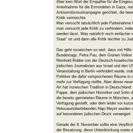
Aber kein Wort der Empathie für die Eingesc
Anteilnahme für die Ermordeten in Gaza, nur
Antisemitismuskampagne gerichtet, die bewu
Kritik vermischte.
Man versucht tatsächlich jede Parteinahme fü
man versucht jede Kritik zu verhindern, in
werden lässt. Was natürlich noch einfacher w
Staat" ist und dann alle Kritik leichter zu Ju
Das geht inzwischen so weit, dass mit Hilfe 
Bundestags, Petra Pau, dem Grünen Volke
Reinhold Robbe von der Deutsch-Israelischen
jüdischen Journalisten aus Israel und den 
Veranstaltung in Berlin verhindert wurde, in
Politiker die dafür versprochenen Räume in d
mehr zur Verfügung stellte. Aber dieser neu
Art hat inzwischen Tradition in Deutschland
Pappe, dem jüdischen Historiker und Sohn 
die bereits gemieteten Räume in München, a
Verfügung gestellt, oder dem leider vor kur
Holocaustüberlebenden Hajo Meyer wurden d
auf besonderen jüdischen Druck verweigert.
Gerade der 9. November sollte eine Verpflic
der Besatzung, diese Unterdrückung sowie 