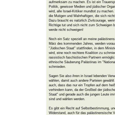
aufmerksam zu machen. Es ist ein Trauers
Politik, gewisser Medien und jüdischer Organ
wird, alle Israel-Kritiker mundtot zu machen.
die Mutigen und Wahrhaftigen, die sich nicht
Dazu braucht es natürlich Zivilcourage, we
Richtige tut und sich nicht zum Schweigen br
werde nicht schweigen!
Noch ein Satz speziell an meine palästinens
März des kommenden Jahres, werden voraus
"Jüdischen Staat" stattfinden, in dem Minis
wird, eine noch rechtere Koalition zu schmi
rassistisch faschistischen Partnern ermöglic
ethnische Säuberung Palästinas im "National
schmieden.
Sagen Sie also ihren in Israel lebenden Ve
wählen, damit auch andere Parteien gewählt 
auch, dass das nur ein Tropfen auf dem heiß
verhindern kann, da der Großteil der jüdisc
Staat" und gerade auch die jungen Leute imm
sind und wählen werden.
Es gibt ein Recht auf Selbstbestimmung, und
Widerstand, auch für das palästinensische V