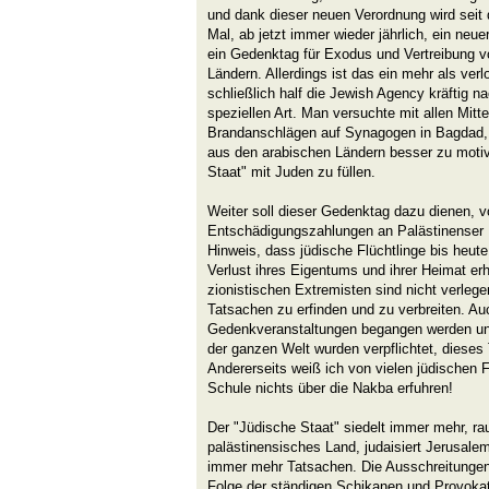
und dank dieser neuen Verordnung wird sei
Mal, ab jetzt immer wieder jährlich, ein neue
ein Gedenktag für Exodus und Vertreibung 
Ländern. Allerdings ist das ein mehr als ve
schließlich half die Jewish Agency kräftig 
speziellen Art. Man versuchte mit allen Mitt
Brandanschlägen auf Synagogen in Bagdad,
aus den arabischen Ländern besser zu moti
Staat" mit Juden zu füllen.
Weiter soll dieser Gedenktag dazu dienen, 
Entschädigungszahlungen an Palästinenser P
Hinweis, dass jüdische Flüchtlinge bis heut
Verlust ihres Eigentums und ihrer Heimat erh
zionistischen Extremisten sind nicht verle
Tatsachen zu erfinden und zu verbreiten. Au
Gedenkveranstaltungen begangen werden und
der ganzen Welt wurden verpflichtet, diese
Andererseits weiß ich von vielen jüdischen F
Schule nichts über die Nakba erfuhren!
Der "Jüdische Staat" siedelt immer mehr, r
palästinensisches Land, judaisiert Jerusale
immer mehr Tatsachen. Die Ausschreitungen
Folge der ständigen Schikanen und Provoka