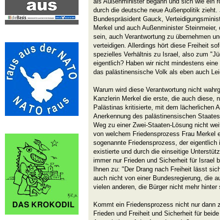
als Außenminister begann und sich wie ein 
durch die deutsche neue Außenpolitik zieht.
Bundespräsident Gauck, Verteidigungsminist
Merkel und auch Außenminister Steinmeier, 
sein, auch Verantwortung zu übernehmen und
verteidigen. Allerdings hört diese Freiheit s
spezielles Verhältnis zu Israel, also zum "
eigentlich? Haben wir nicht mindestens eine
das palästinensische Volk als eben auch Le
Warum wird diese Verantwortung nicht wa
Kanzlerin Merkel die erste, die auch diese,
Palästinas kritisierte, mit dem lächerlichen 
Anerkennung des palästinensischen Staates
Weg zu einer Zwei-Staaten-Lösung nicht weit
von welchem Friedensprozess Frau Merkel eig
sogenannte Friedensprozess, der eigentlich
existierte und durch die einseitige Unterstü
immer nur Frieden und Sicherheit für Israel 
Ihnen zu: "Der Drang nach Freiheit lässt sic
auch nicht von einer Bundesregierung, die a
vielen anderen, die Bürger nicht mehr hinter 
Kommt ein Friedensprozess nicht nur dann 
Frieden und Freiheit und Sicherheit für beid