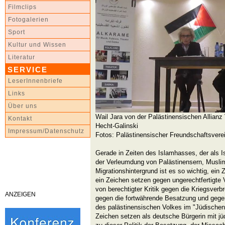
Filmclips
Fotogalerien
Sport
Kultur und Wissen
Literatur
SERVICE
LeserInnenbriefe
Links
Über uns
Wail Jara von der Palästinensischen Allian
Kontakt
Hecht-Galinski
Impressum/Datenschutz
Fotos: Palästinensischer Freundschaftsvere
Gerade in Zeiten des Islamhasses, der als Is
der Verleumdung von Palästinensern, Musli
Migrationshintergrund ist es so wichtig, ein
ein Zeichen setzen gegen ungerechtfertigt
von berechtigter Kritik gegen die Kriegsver
ANZEIGEN
gegen die fortwährende Besatzung und gege
des palästinensischen Volkes im "Jüdischen
Zeichen setzen als deutsche Bürgerin mit j