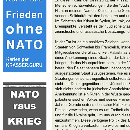
zu dieser Politik der Besatzung, der Missac
Menschenrechtsverletzungen, die der "Jüdis
Nicht in meinem Namen! Keine falsche Solida
sondern Solidarität mit den besetzten und u
Im Schatten der Krisen in Syrien, im Irak, de
Brennpunkte, versteht es der "Jüdische Staat
zionistische und rassistische Besatzungs- u
In der Tat ist es ein positives Zeichen, we
Staaten von Schweden bis Frankreich, insg
Mitgliedsländer die Staatlichkeit Palästinas
diese Anerkennung eines Staates, der faktisch
bringen, da das Hauptproblem nämlich der "Jü
bereit, den Palästinensern ihren unabhängig
ausgestatteten Staat zuzugestehen, wie es in
Staatengemeinschaft eigentlich selbstverstä
nicht mit Druck gegenüber dem "Jüdischen St
sich nichts ändern im jüdischen Apartheidst
Anerkennung ist ein Rufen in der Wüste geg
palästinensischen Volkes und seines Freihe
Jahren. Gerade seitens deutscher Politiker, 
Freiheit verwenden, wenn es um Freiheit al
und für die Ukraine geht, um uns durch dies
einzustimmen. Diese verlogene Politik des 
um uns Krieg zu verkaufen, so wie es mit d