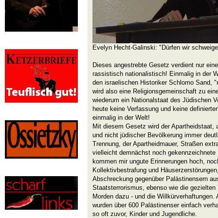
Evelyn Hecht-Galinski: "Dürfen wir schweig
Dieses angestrebte Gesetz verdient nur ein
rassistisch nationalistisch! Einmalig in der W
den israelischen Historiker Schlomo Sand, "n
wird also eine Religionsgemeinschaft zu eine
wiederum ein Nationalstaat des Jüdischen Vo
heute keine Verfassung und keine definierte
einmalig in der Welt!
Mit diesem Gesetz wird der Apartheidstaat, 
und nicht jüdischer Bevölkerung immer deutl
Trennung, der Apartheidmauer, Straßen extra 
vielleicht demnächst noch gekennzeichnete 
kommen mir ungute Erinnerungen hoch, noch 
Kollektivbestrafung und Häuserzerstörungen,
Abschreckung gegenüber Palästinensern aus
Staatsterrorismus, ebenso wie die gezielten 
Morden dazu - und die Willkürverhaftungen.
wurden über 600 Palästinenser einfach verha
so oft zuvor, Kinder und Jugendliche.