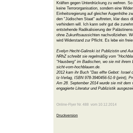
Kräften gegen Unterdrückung zu wehren. So 
keine Terrororganisation, sondern eine Wid
Einheitsregierung auf gleicher Augenhöhe z
den "Jüdischen Staat" auftreten, klar dass di
verhindern will. Ich kann sehr gut die zuneh
entstehende Radikalisierung der Palästinense
ohne Zukunftsaussichten nachvollziehen. W
wird Widerstand zur Pflicht. Es lebe ein frei
Evelyn Hecht-Galinski ist Publizistin und Au
NRhZ schreibt sie regelmäßig vom "Hochbl
"Hausberg" im Badischen, wo sie mit ihrem
sicht-vom-hochblauen.de.
2012 kam ihr Buch "Das elfte Gebot: Israel d
tz-Verlag, ISBN 978-3940456-51-9 (print), Pr
Am 28. September 2014 wurde sie mit dem vi
engagierte Literatur und Publizistik ausgezei
Online-Flyer Nr. 488 vom 10.12.2014
Druckversion