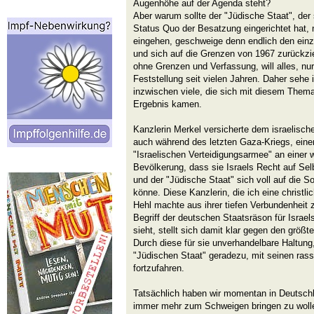
Augenhöhe auf der Agenda steht?
Aber warum sollte der "Jüdische Staat", der
Status Quo der Besatzung eingerichtet hat,
eingehen, geschweige denn endlich den ein
und sich auf die Grenzen von 1967 zurückzi
ohne Grenzen und Verfassung, will alles, nur
Feststellung seit vielen Jahren. Daher sehe
inzwischen viele, die sich mit diesem Them
Ergebnis kamen.
Kanzlerin Merkel versicherte dem israelisch
auch während des letzten Gaza-Kriegs, ein
"Israelischen Verteidigungsarmee" an einer
Bevölkerung, dass sie Israels Recht auf Selb
und der "Jüdische Staat" sich voll auf die S
könne. Diese Kanzlerin, die ich eine christli
Hehl machte aus ihrer tiefen Verbundenheit 
Begriff der deutschen Staatsräson für Israels
sieht, stellt sich damit klar gegen den größt
Durch diese für sie unverhandelbare Haltung
"Jüdischen Staat" geradezu, mit seinen ras
fortzufahren.
Tatsächlich haben wir momentan in Deutsch
immer mehr zum Schweigen bringen zu wollen