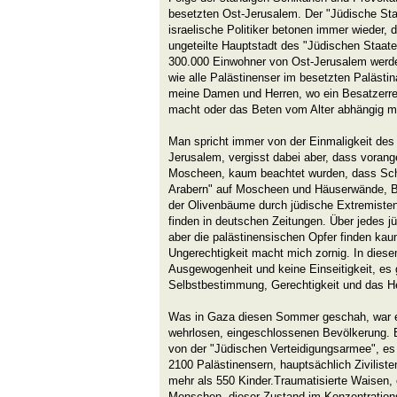
besetzten Ost-Jerusalem. Der "Jüdische Sta
israelische Politiker betonen immer wieder,
ungeteilte Hauptstadt des "Jüdischen Staate
300.000 Einwohner von Ost-Jerusalem werden
wie alle Palästinenser im besetzten Palästi
meine Damen und Herren, wo ein Besatzerre
macht oder das Beten vom Alter abhängig 
Man spricht immer von der Einmaligkeit des
Jerusalem, vergisst dabei aber, dass voran
Moscheen, kaum beachtet wurden, dass Sch
Arabern" auf Moscheen und Häuserwände, B
der Olivenbäume durch jüdische Extremiste
finden in deutschen Zeitungen. Über jedes jü
aber die palästinensischen Opfer finden ka
Ungerechtigkeit macht mich zornig. In diesem
Ausgewogenheit und keine Einseitigkeit, es gi
Selbstbestimmung, Gerechtigkeit und das H
Was in Gaza diesen Sommer geschah, war e
wehrlosen, eingeschlossenen Bevölkerung. 
von der "Jüdischen Verteidigungsarmee", es
2100 Palästinensern, hauptsächlich Zivilist
mehr als 550 Kinder.Traumatisierte Waisen,
Menschen, dieser Zustand im Konzentration