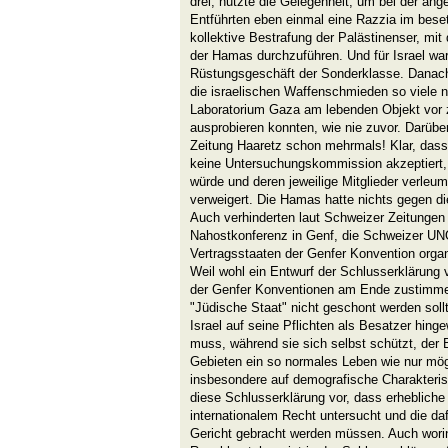
drei, nutzte die Gelegenheit, um bei der an
Entführten eben einmal eine Razzia im bese
kollektive Bestrafung der Palästinenser, mi
der Hamas durchzuführen. Und für Israel war
Rüstungsgeschäft der Sonderklasse. Danac
die israelischen Waffenschmieden so viele n
Laboratorium Gaza am lebenden Objekt vor
ausprobieren konnten, wie nie zuvor. Darüber
Zeitung Haaretz schon mehrmals! Klar, dass
keine Untersuchungskommission akzeptiert,
würde und deren jeweilige Mitglieder verleum
verweigert. Die Hamas hatte nichts gegen 
Auch verhinderten laut Schweizer Zeitungen 
Nahostkonferenz in Genf, die Schweizer UN
Vertragsstaaten der Genfer Konvention organ
Weil wohl ein Entwurf der Schlusserklärung v
der Genfer Konventionen am Ende zustimmen 
"Jüdische Staat" nicht geschont werden soll
Israel auf seine Pflichten als Besatzer hin
muss, während sie sich selbst schützt, der 
Gebieten ein so normales Leben wie nur mög
insbesondere auf demografische Charakteris
diese Schlusserklärung vor, dass erhebliche
internationalem Recht untersucht und die daf
Gericht gebracht werden müssen. Auch worin