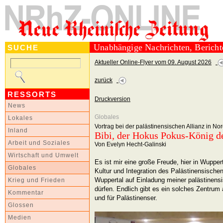
Unabhängige Nachrichten, Berich
SUCHE
Aktueller Online-Flyer vom 09. August 2026
zurück
RESSORTS
Druckversion
News
Globales
Lokales
Vortrag bei der palästinensischen Allianz in No
Inland
Bibi, der Hokus Pokus-König d
Arbeit und Soziales
Von Evelyn Hecht-Galinski
Wirtschaft und Umwelt
Es ist mir eine große Freude, hier in Wuppe
Globales
Kultur und Integration des Palästinensische
Wuppertal auf Einladung meiner palästinen
Krieg und Frieden
dürfen. Endlich gibt es ein solches Zentrum
Kommentar
und für Palästinenser.
Glossen
Medien