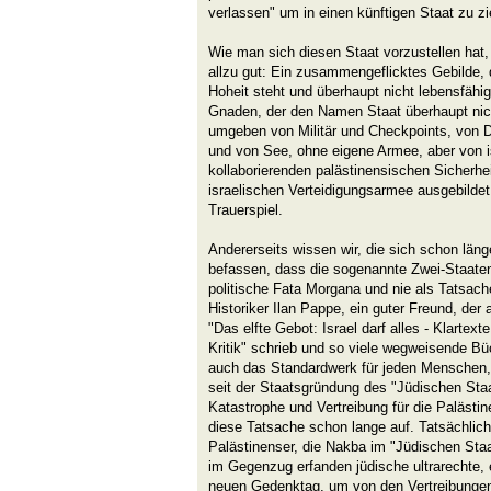
verlassen" um in einen künftigen Staat zu z
Wie man sich diesen Staat vorzustellen hat,
allzu gut: Ein zusammengeflicktes Gebilde, d
Hoheit steht und überhaupt nicht lebensfähig
Gnaden, der den Namen Staat überhaupt nich
umgeben von Militär und Checkpoints, von D
und von See, ohne eigene Armee, aber von i
kollaborierenden palästinensischen Sicherhe
israelischen Verteidigungsarmee ausgebildet
Trauerspiel.
Andererseits wissen wir, die sich schon län
befassen, dass die sogenannte Zwei-Staaten
politische Fata Morgana und nie als Tatsach
Historiker Ilan Pappe, ein guter Freund, der
"Das elfte Gebot: Israel darf alles - Klartex
Kritik" schrieb und so viele wegweisende Büc
auch das Standardwerk für jeden Menschen,
seit der Staatsgründung des "Jüdischen Sta
Katastrophe und Vertreibung für die Palästi
diese Tatsache schon lange auf. Tatsächlich
Palästinenser, die Nakba im "Jüdischen Staa
im Gegenzug erfanden jüdische ultrarechte, e
neuen Gedenktag, um von den Vertreibungen