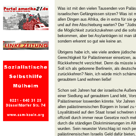
Was ist mit den vielen Tausenden von Paläst
israelischen Gefängnissen sitzen? Was ist mi
allen Dingen aus Afrika, die in extra für si
und auf ihre Abschiebung warten? Der "Jüdis
die Möglichkeit zurückzukehren und die sofo
bekommen, aber bei Asylanträgen ist man üb
sondern erkennt so gut wie keine an.
Übrigens habe ich, wie viele andere jüdische 
Gerechtigkeit für Palästinenser einsetzen, 
Rückkehrrecht verzichtet. Denn da müsste ic
Soll ich als geborene Berlinerin, als deutsc
zurückkehren? Nein, ich würde mich schäm
geraubtem Land wohnen ließe!
Schon seit Jahren hat der israelische Außenm
einer Siedlung auf geraubtem Land lebt, Vor
Palästinenser loswerden könnte. Vor Jahren
allen palästinensischen Bürgern in Israel zu
Loyalitätseid auf den Staat Israel schwören s
offiziell durch immer neue Gesetze noch meh
durch die ständigen Diskriminierungen im Al
wurden. Sein neuester Vorschlag ist noch pe
palästinensischen Israelis Geld dafür bieten