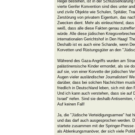
Regel bestehen, ist in der Schlusserklärung 
vierte Genfer Konvention sind dies unter and
und zivile Objekte wie Schulen, Spitäler, Tr
Zerstörung von privatem Eigentum, das nachw
Zwecken dient. Mehr als einleuchtend, dass
weiß, dass alle diese Fakten genau zutreff
würde. Alle diese jüdischen Kriegsverbreche
internationalen Gerichtshof in Den Haag! The
Deshalb ist es auch eine Schande, wenn De
Korvetten und Rüstungsgüter an den "Jüdisch
Während des Gaza-Angriffs wurden am Stra
palästinensische Kinder ermordet, als sie d
auf sie, von einer Korvette der jüdischen Ve
Augen vieler ausländischer Journalisten! We
darüber, dass bei solchen Nachrichten musl
friedlich in Deutschland leben, sich mit den 
Und ich kann auch verstehen, dass sie auf 
Israel“ riefen. Sind sie deshalb Antisemite
Auf keinen Fall!
Ja, die "Jüdische Verteidigungsarmee" hat h
und das darf auch ausgesprochen werden. De
startete zusammen mit der Springer-Presse
als Ablenkungsmanöver, der sich viele Polit