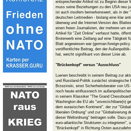
entsprechender Artikel ist zu Beginn dieser
muss seine Beziehungen zu den USA neu just
ist auch insofern bemerkenswert, als in der "
deutschen Leitmedien - bislang eine klar a
überwog und die Internet-Version des Blatt
einen freien Journalisten, der mehrere um ei
Artikel für "Zeit Online" verfasst hatte, öffen
Broterwerb eine Zeitlang auf eine Tätigkeit 
Blatt angewiesen war (german-foreign-policy.c
veröffentlichte Beitrag, den der Außenpoliti
hat, weicht signifikant von dieser Linie ab.
"Brückenkopf" versus "Ausschluss"
Luenen beschreibt in seinem Beitrag zur akt
und Russland-Politik zunächst strategische 
Brzezinski, einst Sicherheitsberater von US
noch heute einflussreich im außenpolitisch
in seinem Klassiker "The Grand Chessboard"
Washington die EU als "unverzichtbare(n) ge
dem eurasischen Kontinent", der zur "Global
liberalen Ordnung" und zur "Globalisierung
dieser Weltordnung" beitragen solle. Dazu p
euro-atlantische Strukturen zu integrieren",
"Brückenkopf" in Richtung Osten auszudehne