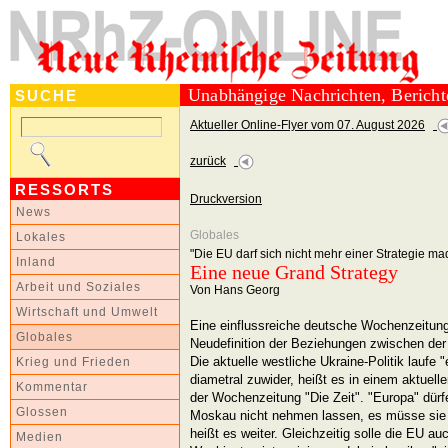
Unabhängige Nachrichten, Berich
SUCHE
Aktueller Online-Flyer vom 07. August 2026
zurück
RESSORTS
Druckversion
News
Globales
Lokales
"Die EU darf sich nicht mehr einer Strategie m
Inland
Eine neue Grand Strategy
Arbeit und Soziales
Von Hans Georg
Wirtschaft und Umwelt
Eine einflussreiche deutsche Wochenzeitung 
Globales
Neudefinition der Beziehungen zwischen de
Die aktuelle westliche Ukraine-Politik laufe
Krieg und Frieden
diametral zuwider, heißt es in einem aktuell
Kommentar
der Wochenzeitung "Die Zeit". "Europa" dür
Glossen
Moskau nicht nehmen lassen, es müsse sie 
heißt es weiter. Gleichzeitig solle die EU a
Medien