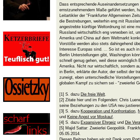
Dass entsprechende Auseinandersetzungen je
ernstzunehmendem Maße geführt werden, hat
Leitartikler der "Frankfurter Allgemeinen Zei
die Bestrebungen, weiterhin eng mit Russlan
angestrebte künftige Weltordnung ist eine mul
Russland wirtschaftlich eng verwoben ist, 
Amerika und China auf dem Weltmarkt konku
Vorstöße werden also stets dahingehend über
Interesse Europas sind. ... So ist es auch in
Berlin Unterstellungen gibt, Washington kön
schnell genug gehen, weil diese womöglich
Amerika. Nicht nur wirtschaftlich, sondern a
in Berlin, erklärte der Autor, der selbst der tr
zuneigt, eben unterschiedliche Vorstellunge
globalen Kampf zu sichern sei - "zweierlei G
[1] S. dazu
Die freie Welt
.
[2] Zitate hier und im Folgenden: Chris Lue
seine Beziehungen zu den USA neu justiere
[3] S. dazu
Kooperation und Konfrontation
,
N
und
Keine Angst vor Moskau!
.
[4] S. dazu
Expansiver Ehrgeiz
und
Die Vera
[5] Majid Sattar: Zweierlei Geopolitik. Frank
05.05.2014.
Diesen Beitrag haben wir mit Dank vom Porta