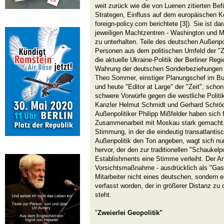
weit zurück wie die von Luenen zitierten Be
Strategen, Einfluss auf dem europäischen Ko
foreign-policy.com berichtete [3]). Sie ist d
jeweiligen Machtzentren - Washington und M
zu unterhalten. Teile des deutschen Außenpo
Personen aus dem politischen Umfeld der "Z
die aktuelle Ukraine-Politik der Berliner Regi
Wahrung der deutschen Sonderbeziehungen 
Theo Sommer, einstiger Planungschef im Bu
und heute "Editor at Large" der "Zeit", scho
schwere Vorwürfe gegen die westliche Politik
Kanzler Helmut Schmidt und Gerhard Schröd
Außenpolitiker Philipp Mißfelder haben sich 
Zusammenarbeit mit Moskau stark gemacht. I
Stimmung, in der die eindeutig transatlantisch
Außenpolitik den Ton angeben, wagt sich nun
hervor, der den zur traditionellen "Schaukel
Establishments eine Stimme verleiht. Der Arti
Vorsichtsmaßnahme - ausdrücklich als "Gast
Mitarbeiter nicht eines deutschen, sondern e
verfasst worden, der in größerer Distanz z
steht.
"
Zweierlei Geopolitik"