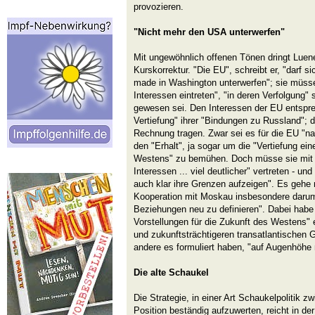
provozieren.
"Nicht mehr den USA unterwerfen"
Mit ungewöhnlich offenen Tönen dringt Luene
Kurskorrektur. "Die EU", schreibt er, "darf si
made in Washington unterwerfen"; sie müsse 
Interessen eintreten", "in deren Verfolgung"
gewesen sei. Den Interessen der EU entspre
Vertiefung" ihrer "Bindungen zu Russland";
Rechnung tragen. Zwar sei es für die EU "na
den "Erhalt", ja sogar um die "Vertiefung ein
Westens" zu bemühen. Doch müsse sie mit B
Interessen ... viel deutlicher" vertreten - u
auch klar ihre Grenzen aufzeigen". Es geh
Kooperation mit Moskau insbesondere darum,
Beziehungen neu zu definieren". Dabei habe 
Vorstellungen für die Zukunft des Westens" 
und zukunftsträchtigeren transatlantischen 
andere es formuliert haben, "auf Augenhöhe
Die alte Schaukel
Die Strategie, in einer Art Schaukelpolitik 
Position beständig aufzuwerten, reicht in d