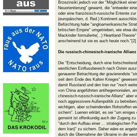
Brzezinsiki jedoch vor der "Möglichkeit ein
Neuorientierung" gewarnt, die "entweder ei
oder eine französisch-russische Entente zur
(europäischen, d. Red.) Kontinent ausschlös
Befürchtung habe "angloamerikanische Strat
britischen Empire" umgetrieben, wie etwa die
Mackinder formulierte(...) Heartland-Theorie
anscheinend tut sie es auch heute noch."[2]
Die russisch-chinesisch-iranische Allianz
Die "Entscheidung, durch eine fortschreite
westlichen Einflussbereich nach Osten ausz
genauerer Betrachtung der gravierendste "s
seit dem Ende des Kalten Krieges" gewesen,
damit Russland und den Iran nur "noch weite
von China angeführten antihegemonialen, anti
chinesisch-russisch-iranische Allianz" aber
noch aggressivere Außenpolitik zu betreibe
wichtigen, aber schwindenden Rohstoffen wi
sichern". Luenen erklärt, es sei "um einiges 
gemeint ist offenkundig auch der Zugang zu
"durch den Aufbau einer ... strategischen Pa
dem Iran)" zu sichern. Daher wäre es angeb
durch die Übernahme der Ukraine in die we