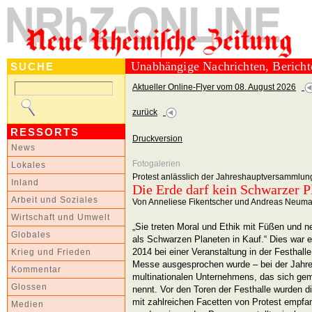
Unabhängige Nachrichten, Berich
SUCHE
Aktueller Online-Flyer vom 08. August 2026
zurück
RESSORTS
Druckversion
News
Fotogalerien
Lokales
Protest anlässlich der Jahreshauptversammlu
Inland
Die Erde darf kein Schwarzer P
Arbeit und Soziales
Von Anneliese Fikentscher und Andreas Neum
Wirtschaft und Umwelt
„Sie treten Moral und Ethik mit Füßen und 
Globales
als Schwarzen Planeten in Kauf.“ Dies war e
2014 bei einer Veranstaltung in der Festhall
Krieg und Frieden
Messe ausgesprochen wurde – bei der Jahr
Kommentar
multinationalen Unternehmens, das sich 
Glossen
nennt. Vor den Toren der Festhalle wurden d
mit zahlreichen Facetten von Protest empfan
Medien