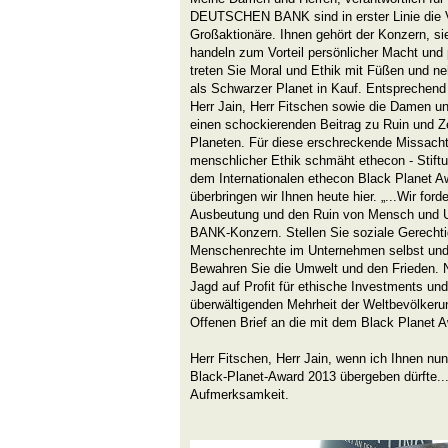
DEUTSCHEN BANK sind in erster Linie die V
Großaktionäre. Ihnen gehört der Konzern, si
handeln zum Vorteil persönlicher Macht und 
treten Sie Moral und Ethik mit Füßen und n
als Schwarzer Planet in Kauf. Entsprechend
Herr Jain, Herr Fitschen sowie die Damen u
einen schockierenden Beitrag zu Ruin und Z
Planeten. Für diese erschreckende Missach
menschlicher Ethik schmäht ethecon - Stift
dem Internationalen ethecon Black Planet A
überbringen wir Ihnen heute hier. „...Wir for
Ausbeutung und den Ruin von Mensch und
BANK-Konzern. Stellen Sie soziale Gerechtig
Menschenrechte im Unternehmen selbst und 
Bewahren Sie die Umwelt und den Frieden. Nu
Jagd auf Profit für ethische Investments und
überwältigenden Mehrheit der Weltbevölkeru
Offenen Brief an die mit dem Black Planet 
Herr Fitschen, Herr Jain, wenn ich Ihnen nun
Black-Planet-Award 2013 übergeben dürfte...
Aufmerksamkeit.