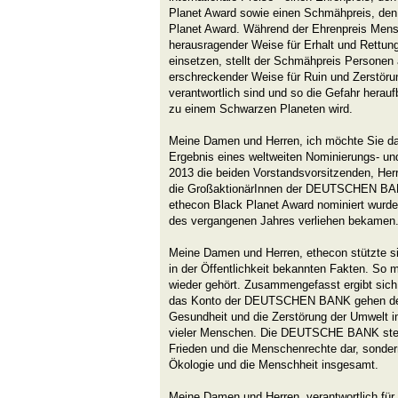
Planet Award sowie einen Schmähpreis, den 
Planet Award. Während der Ehrenpreis Mensc
herausragender Weise für Erhalt und Rettun
einsetzen, stellt der Schmähpreis Personen 
erschreckender Weise für Ruin und Zerstör
verantwortlich sind und so die Gefahr hera
zu einem Schwarzen Planeten wird.
Meine Damen und Herren, ich möchte Sie dar
Ergebnis eines weltweiten Nominierungs- un
2013 die beiden Vorstandsvorsitzenden, Herr
die GroßaktionärInnen der DEUTSCHEN BANK
ethecon Black Planet Award nominiert wurd
des vergangenen Jahres verliehen bekamen
Meine Damen und Herren, ethecon stützte sic
in der Öffentlichkeit bekannten Fakten. So
wieder gehört. Zusammengefasst ergibt sich
das Konto der DEUTSCHEN BANK gehen der
Gesundheit und die Zerstörung der Umwelt im
vieler Menschen. Die DEUTSCHE BANK stellt
Frieden und die Menschenrechte dar, sondern
Ökologie und die Menschheit insgesamt.
Meine Damen und Herren, verantwortlich fü