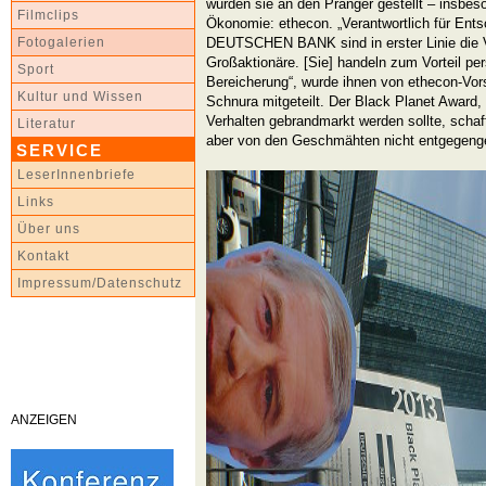
wurden sie an den Pranger gestellt – insbeso
Filmclips
Ökonomie: ethecon. „Verantwortlich für Ent
DEUTSCHEN BANK sind in erster Linie die V
Fotogalerien
Großaktionäre. [Sie] handeln zum Vorteil per
Sport
Bereicherung“, wurde ihnen von ethecon-Vors
Kultur und Wissen
Schnura mitgeteilt. Der Black Planet Award
Verhalten gebrandmarkt werden sollte, schaff
Literatur
aber von den Geschmähten nicht entgegen
SERVICE
LeserInnenbriefe
Links
Über uns
Kontakt
Impressum/Datenschutz
ANZEIGEN