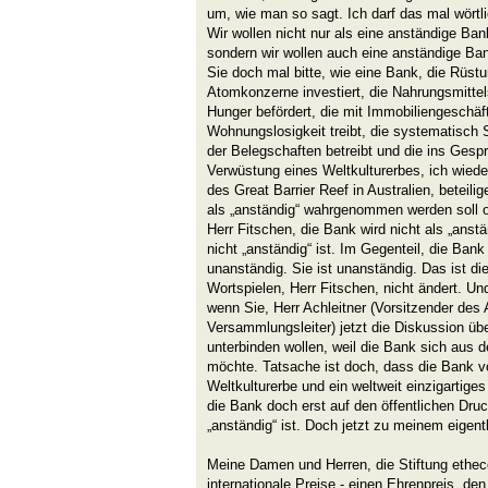
um, wie man so sagt. Ich darf das mal wörtli
Wir wollen nicht nur als eine anständige 
sondern wir wollen auch eine anständige Bank
Sie doch mal bitte, wie eine Bank, die Rüstu
Atomkonzerne investiert, die Nahrungsmittel
Hunger befördert, die mit Immobiliengeschäf
Wohnungslosigkeit treibt, die systematisch
der Belegschaften betreibt und die ins Gespr
Verwüstung eines Weltkulturerbes, ich wieder
des Great Barrier Reef in Australien, beteili
als „anständig“ wahrgenommen werden soll od
Herr Fitschen, die Bank wird nicht als „ans
nicht „anständig“ ist. Im Gegenteil, die Ban
unanständig. Sie ist unanständig. Das ist die
Wortspielen, Herr Fitschen, nicht ändert. Und
wenn Sie, Herr Achleitner (Vorsitzender des 
Versammlungsleiter) jetzt die Diskussion üb
unterbinden wollen, weil die Bank sich aus 
möchte. Tatsache ist doch, dass die Bank v
Weltkulturerbe und ein weltweit einzigartige
die Bank doch erst auf den öffentlichen Druck
„anständig“ ist. Doch jetzt zu meinem eigen
Meine Damen und Herren, die Stiftung ethecon
internationale Preise - einen Ehrenpreis, de