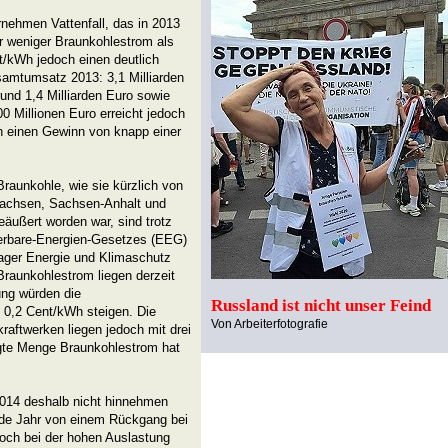
rnehmen Vattenfall, das in 2013
r weniger Braunkohlestrom als
/kWh jedoch einen deutlich
samtumsatz 2013: 3,1 Milliarden
und 1,4 Milliarden Euro sowie
0 Millionen Euro erreicht jedoch
 einen Gewinn von knapp einer
raunkohle, wie sie kürzlich von
Sachsen, Sachsen-Anhalt und
eäußert worden war, sind trotz
erbare-Energien-Gesetzes (EEG)
anager Energie und Klimaschutz
Braunkohlestrom liegen derzeit
ung würden die
Russland ist nicht unser Feind
m 0,2 Cent/kWh steigen. Die
Von Arbeiterfotografie
aftwerken liegen jedoch mit drei
eugte Menge Braunkohlestrom hat
2014 deshalb nicht hinnehmen
ende Jahr von einem Rückgang bei
doch bei der hohen Auslastung