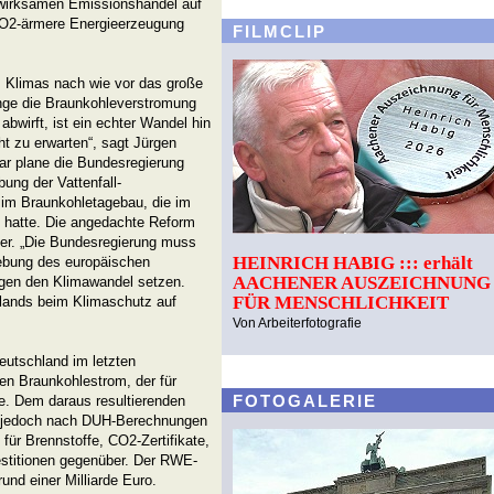
n wirksamen Emissionshandel auf
CO2-ärmere Energieerzeugung
FILMCLIP
 Klimas nach wie vor das große
nge die Braunkohleverstromung
wirft, ist ein echter Wandel hin
ht zu erwarten“, sagt Jürgen
r plane die Bundesregierung
ung der Vattenfall-
im Braunkohletagebau, die im
n hatte. Die angedachte Reform
ter. „Die Bundesregierung muss
HEINRICH HABIG ::: erhält
lebung des europäischen
AACHENER AUSZEICHNUNG
gen den Klimawandel setzen.
FÜR MENSCHLICHKEIT
hlands beim Klimaschutz auf
Von Arbeiterfotografie
eutschland im letzten
den Braunkohlestrom, der für
FOTOGALERIE
e. Dem daraus resultierenden
n jedoch nach DUH-Berechnungen
 für Brennstoffe, CO2-Zertifikate,
vestitionen gegenüber. Der RWE-
und einer Milliarde Euro.