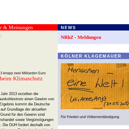
te & Meinungen
NEWS
NRhZ - Meldungen
KÖLNER KLAGEMAUER
3 knapp zwei Milliarden Euro
beim Klimaschutz
Jahr 2013 erzielten die
raunkohlestrom einen Gewinn von
m Ergebnis kommt die Deutsche
 auf Grundlage der aktuellen
 Grund für den Gewinn sind
Für Frieden und Völkerverständigung
onshandel sowie Vergünstigungen
. Die DUH fordert deshalb von