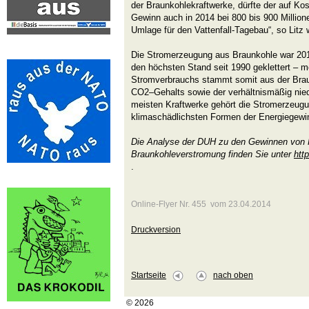
der Braunkohlekraftwerke, dürfte der auf Ko
Gewinn auch in 2014 bei 800 bis 900 Million
Umlage für den Vattenfall-Tagebau“, so Litz w
Die Stromerzeugung aus Braunkohle war 20
den höchsten Stand seit 1990 geklettert – m
Stromverbrauchs stammt somit aus der Bra
CO2–Gehalts sowie der verhältnismäßig nie
meisten Kraftwerke gehört die Stromerzeug
klimaschädlichsten Formen der Energiegewi
Die Analyse der DUH zu den Gewinnen von 
Braunkohleverstromung finden Sie unter
htt
.
Online-Flyer Nr. 455 vom 23.04.2014
Druckversion
Startseite
nach oben
© 2026