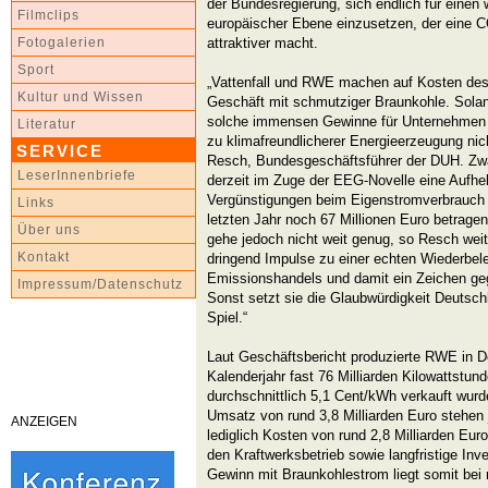
der Bundesregierung, sich endlich für eine
Filmclips
europäischer Ebene einzusetzen, der eine 
attraktiver macht.
Fotogalerien
Sport
„Vattenfall und RWE machen auf Kosten des
Kultur und Wissen
Geschäft mit schmutziger Braunkohle. Sola
solche immensen Gewinne für Unternehmen ab
Literatur
zu klimafreundlicherer Energieerzeugung nic
SERVICE
Resch, Bundesgeschäftsführer der DUH. Zwa
LeserInnenbriefe
derzeit im Zuge der EEG-Novelle eine Aufheb
Vergünstigungen beim Eigenstromverbrauch 
Links
letzten Jahr noch 67 Millionen Euro betrage
Über uns
gehe jedoch nicht weit genug, so Resch wei
Kontakt
dringend Impulse zu einer echten Wiederbe
Emissionshandels und damit ein Zeichen ge
Impressum/Datenschutz
Sonst setzt sie die Glaubwürdigkeit Deutsc
Spiel.“
Laut Geschäftsbericht produzierte RWE in D
Kalenderjahr fast 76 Milliarden Kilowattstun
durchschnittlich 5,1 Cent/kWh verkauft wurd
Umsatz von rund 3,8 Milliarden Euro stehe
ANZEIGEN
lediglich Kosten von rund 2,8 Milliarden Euro
den Kraftwerksbetrieb sowie langfristige In
Gewinn mit Braunkohlestrom liegt somit bei r