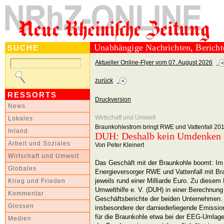
Unabhängige Nachrichten, Berich
SUCHE
Aktueller Online-Flyer vom 07. August 2026
zurück
RESSORTS
Druckversion
News
Wirtschaft und Umwelt
Lokales
Braunkohlestrom bringt RWE und Vattenfall 201
Inland
DUH: Deshalb kein Umdenken 
Arbeit und Soziales
Von Peter Kleinert
Wirtschaft und Umwelt
Das Geschäft mit der Braunkohle boomt: Im 
Globales
Energieversorger RWE und Vattenfall mit B
jeweils rund einer Milliarde Euro. Zu diese
Krieg und Frieden
Umwelthilfe e. V. (DUH) in einer Berechnung
Kommentar
Geschäftsberichte der beiden Unternehmen.
Glossen
insbesondere der darniederliegende Emissi
für die Braunkohle etwa bei der EEG-Umlage
Medien