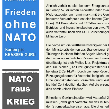
Ähnlich verhält es sich bei dem Energieunte
mit knapp 57 Milliarden Kilowattstunden zwa
RWE erzeugte, am Terminmarkt mit 5,5 Cent
besseren Verkaufspreis erzielen konnte (Ge
Euro). Mit Brennstoff- und CO2-Kosten von r
Betriebs- und Investitionskosten von etwa 70
auch Vattenfall nach den DUH-Berechnungen
Milliarde Euro.
Die Sorge um die Wettbewerbsfähigkeit der B
den Ministerpräsidenten aus Brandenburg, 
Thüringen in einem Brief an Angela Merkel g
der bisher angekündigten Reform des Erneu
überflüssig, ist sich Philipp Litz, Projektm
der DUH sicher: „Die Erzeugungskosten für 
bei etwa 2 Cent/kWh. Durch die neue Regel
Erzeugungskosten für Vattenfall lediglich u
Erzeugungskosten von Steinkohle- und Gaskr
bis fünf Cent deutlich darüber. Auf die erz
dies somit keinen Einfluss.“
Erhebliche Gewinneinbußen wird Vattenfall 
müssen: „Zwar geht Vattenfall für das lauf
den Stromverkaufspreisen aus. Bleibt es je