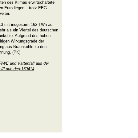
sten des Klimas erwirtschaftete
en Euro liegen – trotz EEG-
eiter.
13 mit insgesamt 162 TWh auf
ehr als ein Viertel des deutschen
unkohle. Aufgrund des hohen
drigen Wirkungsgrade der
ung aus Braunkohle zu den
nnung. (PK)
RWE und Vattenfall aus der
p://l.duh.de/p160414