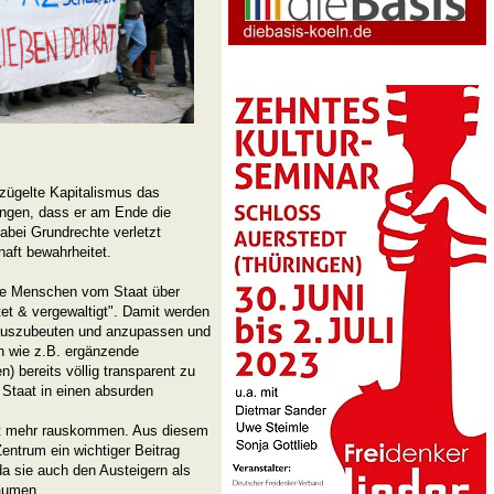
ezügelte Kapitalismus das
ungen, dass er am Ende die
bei Grundrechte verletzt
aft bewahrheitet.
die Menschen vom Staat über
htet & vergewaltigt". Damit werden
 auszubeuten und anzupassen und
en wie z.B. ergänzende
n) bereits völlig transparent zu
Staat in einen absurden
cht mehr rauskommen. Aus diesem
entrum ein wichtiger Beitrag
da sie auch den Austeigern als
räumen.