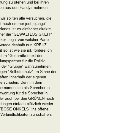
inung zu stehen und bei ihren
rien aus den Handys nehmen.
 wir sollten alle versuchen, die
 noch emmer joot jejange"
lands ist es einfacher direkte
 bisher die "GEWALTLOSIGKEIT"
iker - egal von welcher Partei -
. Gerade deshalb nun KREUZ
t so ist wie sie ist, fordere ich
und im "Gesamtkontext der
ungspartner für die Politik
en der "Gruppe" wahrzunehmen.
egen "Selbstschutz" im Sinne der
ften innerhalb der eigenen
pe schaden. Denn in dem
e namentlich als Sprecher in
twortung für die Sprecher in
, der auch bei den GRÜNEN noch
idungen einfach plötzlich wieder
ge "BÖSE ONKELS" ins offene
, Verbindlichkeiten zu schaffen.