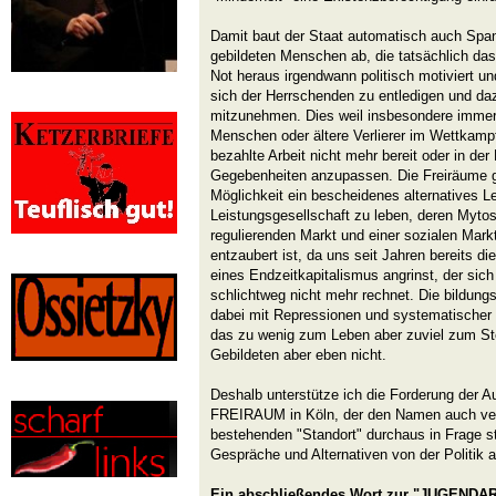
Damit baut der Staat automatisch auch Spa
gebildeten Menschen ab, die tatsächlich das 
Not heraus irgendwann politisch motiviert u
sich der Herrschenden zu entledigen und da
mitzunehmen. Dies weil insbesondere immer
Menschen oder ältere Verlierer im Wettkamp
bezahlte Arbeit nicht mehr bereit oder in der
Gegebenheiten anzupassen. Die Freiräume g
Möglichkeit ein bescheidenes alternatives Le
Leistungsgesellschaft zu leben, deren Myto
regulierenden Markt und einer sozialen Mark
entzaubert ist, da uns seit Jahren bereits 
eines Endzeitkapitalismus angrinst, der sich
schlichtweg nicht mehr rechnet. Die bildun
dabei mit Repressionen und systematischer
das zu wenig zum Leben aber zuviel zum Ster
Gebildeten aber eben nicht.
Deshalb unterstütze ich die Forderung der
FREIRAUM in Köln, der den Namen auch verd
bestehenden "Standort" durchaus in Frage st
Gespräche und Alternativen von der Politik 
Ein abschließendes Wort zur "JUGENDA