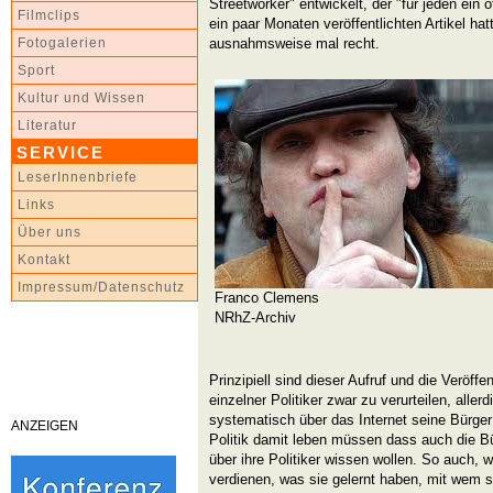
Streetworker" entwickelt, der "für jeden ein 
Filmclips
ein paar Monaten veröffentlichten Artikel h
ausnahmsweise mal recht.
Fotogalerien
Sport
Kultur und Wissen
Literatur
SERVICE
LeserInnenbriefe
Links
Über uns
Kontakt
Impressum/Datenschutz
Franco Clemens
NRhZ-Archiv
Prinzipiell sind dieser Aufruf und die Veröff
einzelner Politiker zwar zu verurteilen, allerd
systematisch über das Internet seine Bürger i
ANZEIGEN
Politik damit leben müssen dass auch die Bür
über ihre Politiker wissen wollen. So auch,
verdienen, was sie gelernt haben, mit wem s