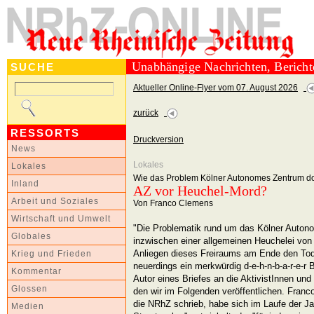
Unabhängige Nachrichten, Berich
SUCHE
Aktueller Online-Flyer vom 07. August 2026
zurück
RESSORTS
Druckversion
News
Lokales
Lokales
Wie das Problem Kölner Autonomes Zentrum do
Inland
AZ vor Heuchel-Mord?
Arbeit und Soziales
Von Franco Clemens
Wirtschaft und Umwelt
"Die Problematik rund um das Kölner Autono
Globales
inzwischen einer allgemeinen Heuchelei von 
Anliegen dieses Freiraums am Ende den Tod 
Krieg und Frieden
neuerdings ein merkwürdig d-e-h-n-b-a-r-e-r B
Kommentar
Autor eines Briefes an die AktivistInnen und
Glossen
den wir im Folgenden veröffentlichen. Franco
die NRhZ schrieb, habe sich im Laufe der 
Medien