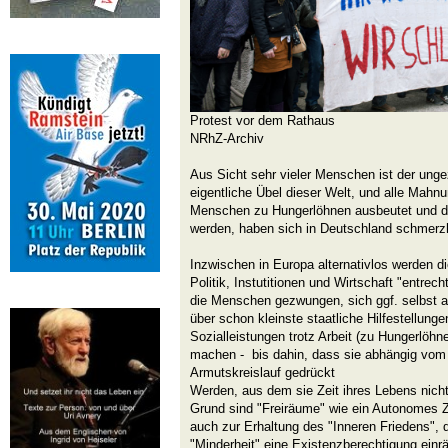
Protest vor dem Rathaus
NRhZ-Archiv
Aus Sicht sehr vieler Menschen ist der ung
eigentliche Übel dieser Welt, und alle Mahn
Menschen zu Hungerlöhnen ausbeutet und da
werden, haben sich in Deutschland schmerzh
Inzwischen in Europa alternativlos werden 
Politik, Instutitionen und Wirtschaft "entrec
die Menschen gezwungen, sich ggf. selbst
über schon kleinste staatliche Hilfestellung
Sozialleistungen trotz Arbeit (zu Hungerlöhne
machen - bis dahin, dass sie abhängig vom 
Armutskreislauf gedrückt
Werden, aus dem sie Zeit ihres Lebens ni
Grund sind "Freiräume" wie ein Autonomes Z
auch zur Erhaltung des "Inneren Friedens", 
"Minderheit" eine Existenzberechtigung ein