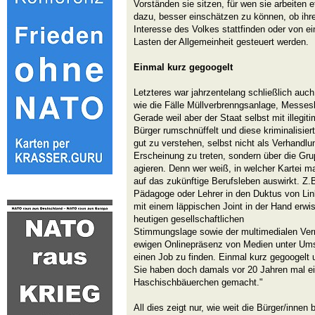
Vorständen sie sitzen, für wen sie arbeiten 
dazu, besser einschätzen zu können, ob ihr
Interesse des Volkes stattfinden oder von e
Lasten der Allgemeinheit gesteuert werden.
Einmal kurz gegoogelt
Letzteres war jahrzentelang schließlich auc
wie die Fälle Müllverbrenngsanlage, Messesk
Gerade weil aber der Staat selbst mit illegit
Bürger rumschnüffelt und diese kriminalisier
gut zu verstehen, selbst nicht als Verhandlu
Erscheinung zu treten, sondern über die Gr
agieren. Denn wer weiß, in welcher Kartei m
auf das zukünftige Berufsleben auswirkt. Z.B
Pädagoge oder Lehrer in den Duktus von Li
mit einem läppischen Joint in der Hand erwi
heutigen gesellschaftlichen
Stimmungslage sowie der multimedialen Vern
ewigen Onlinepräsenz von Medien unter Um
einen Job zu finden. Einmal kurz gegoogelt 
Sie haben doch damals vor 20 Jahren mal ei
Haschischbäuerchen gemacht."
All dies zeigt nur, wie weit die Bürger/innen 