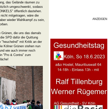
ung, das Gelände räumen zu
lötzlich umgeschwenkt, sodass
ONKELS" öffentlich dastehen.
 nicht mitgetragen, wäre die
ANZEIGEN
 aber wieder Wahlkampf zu sein,
orben.
ie Grünen, die uns das damals
die SPD dafür die Quittung
"heuchelnd" mit Kritik an der
ie Kölner Grünen stehen nun
 und wie auch immer noch
in "Pro & Contra" zum
läche!