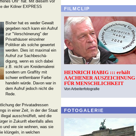
offenes Ohr" hat. Mit diesem vor
atte der Kölner EXPRESS
FILMCLIP
Bisher hat es weder Gewalt
gegeben noch kann ein Aufruf
zur "Verschönerung" der
Privathäuser einzelner
Politiker als solche gewertet
werden. Dies ist maximal ein
Aufruf zur Sachbeschä-
digung, wenn es sich dabei
z.B. nicht um Kreidemalerei
HEINRICH HABIG ::: erhält
sondern um Graffity mit
AACHENER AUSZEICHNUNG
schwer entfernbarer Farbe
FÜR MENSCHLICHKEIT
handeln würde. Davon war in
dem Aufruf jedoch nicht die
Von Arbeiterfotografie
Rede.
entlichung der Privatadressen
FOTOGALERIE
ings in einer Zeit, in der der Staat
llegal ausschnüffelt, wird die
ger in Zukunft ebenfalls alles
 wo und wie sie wohnen, was sie
ie klüngeln, in welchen