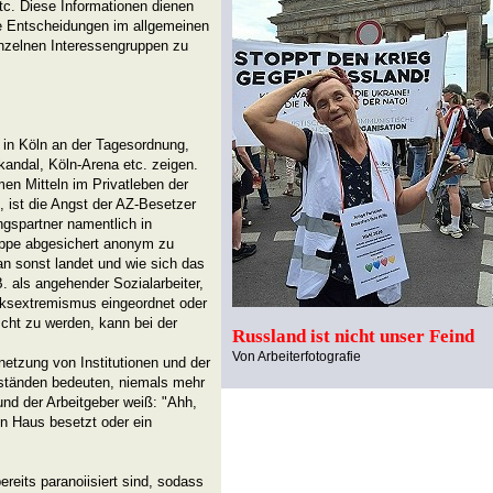
etc. Diese Informationen dienen
e Entscheidungen im allgemeinen
inzelnen Interessengruppen zu
h in Köln an der Tagesordnung,
andal, Köln-Arena etc. zeigen.
imen Mitteln im Privatleben der
t, ist die Angst der AZ-Besetzer
ngspartner namentlich in
uppe abgesichert anonym zu
an sonst landet und wie sich das
. als angehender Sozialarbeiter,
nksextremismus eingeordnet oder
scht zu werden, kann bei der
Russland ist nicht unser Feind
Von Arbeiterfotografie
etzung von Institutionen und der
ständen bedeuten, niemals mehr
und der Arbeitgeber weiß: "Ahh,
n Haus besetzt oder ein
bereits paranoiisiert sind, sodass