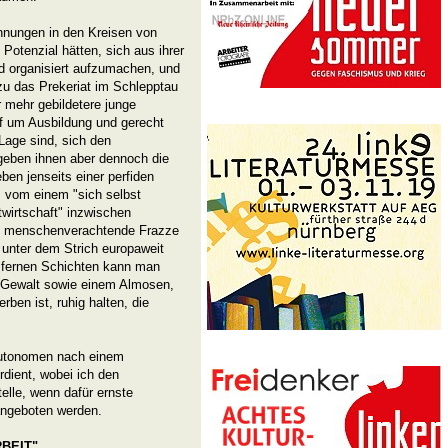
nnungen in den Kreisen von
Potenzial hätten, sich aus ihrer
nd organisiert aufzumachen, und
zu das Prekeriat im Schlepptau
 mehr gebildetere junge
f um Ausbildung und gerecht
 Lage sind, sich den
eben ihnen aber dennoch die
ben jenseits einer perfiden
s vom einem "sich selbst
twirtschaft" inzwischen
die menschenverachtende Frazze
 unter dem Strich europaweit
gsfernen Schichten kann man
 Gewalt sowie einem Almosen,
ben ist, ruhig halten, die
 Autonomen nach einem
ient, wobei ich den
elle, wenn dafür ernste
angeboten werden.
RBEIT"