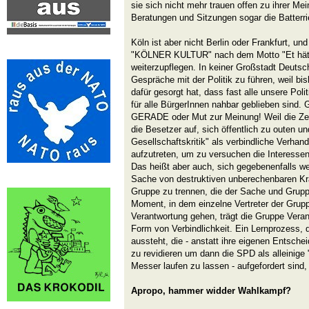
sie sich nicht mehr trauen offen zu ihrer Me
Beratungen und Sitzungen sogar die Batter
Köln ist aber nicht Berlin oder Frankfurt, und
"KÖLNER KULTUR" nach dem Motto "Et hätt
weiterzupflegen. In keiner Großstadt Deutsch
Gespräche mit der Politik zu führen, weil
dafür gesorgt hat, dass fast alle unsere Polit
für alle BürgerInnen nahbar geblieben sind
GERADE oder Mut zur Meinung!
Weil die Zei
die Besetzer auf, sich öffentlich zu outen 
Gesellschaftskritik" als verbindliche Verhandl
aufzutreten, um zu versuchen die Interess
Das heißt aber auch, sich gegebenenfalls w
Sache von destruktiven unberechenbaren Krä
Gruppe zu trennen, die der Sache und Grup
Moment, in dem einzelne Vertreter der Grupp
Verantwortung gehen, trägt die Gruppe Veran
Form von Verbindlichkeit. Ein Lernprozess
aussteht, die - anstatt ihre eigenen Entsche
zu revidieren um dann die SPD als alleini
Messer laufen zu lassen - aufgefordert sind
Apropo, hammer widder Wahlkampf?