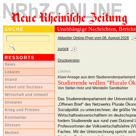
Unabhängige Nachrichten, Berich
SUCHE
Aktueller Online-Flyer vom 06. August 2026
zurück
RESSORTS
Druckversion
News
Lokales
Lokales
Klare Ansage aus dem Studierendenparlament de
Inland
Studierende wollen "Plurale Ö
Arbeit und Soziales
Von Stefan Holz und Wendelin Sandkühler
Wirtschaft und Umwelt
Das Studierendenparlament der Universität 
Globales
„Offenen Brief“ des Netzwerks Plurale Ökono
Socialpolitik zu unterzeichnen, die größte V
Krieg und Frieden
Wirtschaftswissenschaftlern im deutschspr
Kommentar
fordern Studierende aus rund zwei Dutzend U
Glossen
ProfessorInnen der Volkswirtschaftslehre (
Faches. Mit der Unterzeichnung spricht sich 
Medien