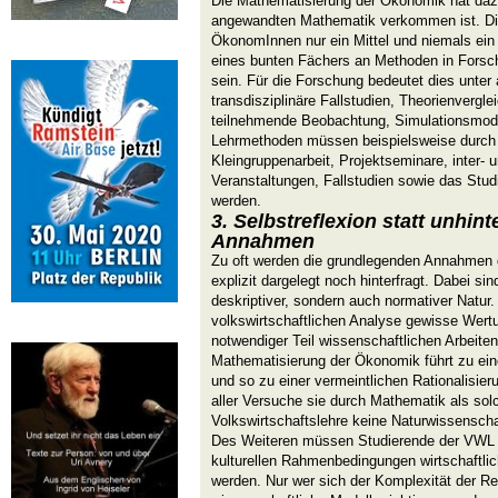
Die Mathematisierung der Ökonomik hat dazu
angewandten Mathematik verkommen ist. Die
ÖkonomInnen nur ein Mittel und niemals ein 
eines bunten Fächers an Methoden in Fors
sein. Für die Forschung bedeutet dies unter
transdisziplinäre Fallstudien, Theorienvergl
teilnehmende Beobachtung, Simulationsmode
Lehrmethoden müssen beispielsweise durch 
Kleingruppenarbeit, Projektseminare, inter- u
Veranstaltungen, Fallstudien sowie das Stud
werden.
3. Selbstreflexion statt unhint
Annahmen
Zu oft werden die grundlegenden Annahmen d
explizit dargelegt noch hinterfragt. Dabei si
deskriptiver, sondern auch normativer Natur.
volkswirtschaftlichen Analyse gewisse Werturt
notwendiger Teil wissenschaftlichen Arbeite
Mathematisierung der Ökonomik führt zu eine
und so zu einer vermeintlichen Rationalisier
aller Versuche sie durch Mathematik als solch
Volkswirtschaftslehre keine Naturwissenscha
Des Weiteren müssen Studierende der VWL st
kulturellen Rahmenbedingungen wirtschaftlic
werden. Nur wer sich der Komplexität der Rea