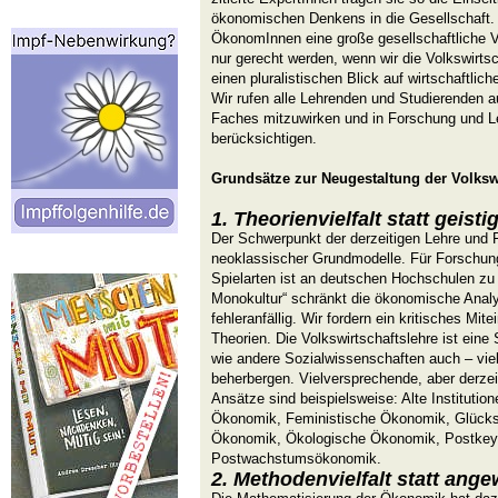
ökonomischen Denkens in die Gesellschaft. 
ÖkonomInnen eine große gesellschaftliche V
nur gerecht werden, wenn wir die Volkswirtsc
einen pluralistischen Blick auf wirtschaftlic
Wir rufen alle Lehrenden und Studierenden a
Faches mitzuwirken und in Forschung und L
berücksichtigen.
Grundsätze zur Neugestaltung der Volkswi
1. Theorienvielfalt statt geist
Der Schwerpunkt der derzeitigen Lehre und F
neoklassischer Grundmodelle. Für Forschung
Spielarten ist an deutschen Hochschulen zu 
Monokultur“ schränkt die ökonomische Anal
fehleranfällig. Wir fordern ein kritisches Mit
Theorien. Die Volkswirtschaftslehre ist ein
wie andere Sozialwissenschaften auch – viel
beherbergen. Vielversprechende, aber derze
Ansätze sind beispielsweise: Alte Instituti
Ökonomik, Feministische Ökonomik, Glücks
Ökonomik, Ökologische Ökonomik, Postkey
Postwachstumsökonomik.
2. Methodenvielfalt statt ang