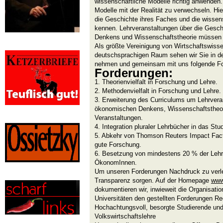
wissenschaftliche Modelle richtig anwenden.
Modelle mit der Realität zu verwechseln. H
die Geschichte ihres Faches und die wissen
kennen. Lehrveranstaltungen über die Gesc
Denkens und Wissenschaftstheorie müssen d
Als größte Vereinigung von Wirtschaftswisse
deutschsprachigen Raum sehen wir Sie in der 
nehmen und gemeinsam mit uns folgende F
Forderungen:
1. Theorienvielfalt in Forschung und Lehre.
2. Methodenvielfalt in Forschung und Lehre.
3. Erweiterung des Curriculums um Lehrvera
ökonomischen Denkens, Wissenschaftstheorie
Veranstaltungen.
4. Integration pluraler Lehrbücher in das Stu
5. Abkehr von Thomson Reuters Impact Facto
gute Forschung.
6. Besetzung von mindestens 20 % der Lehr
ÖkonomInnen.
Um unseren Forderungen Nachdruck zu verlei
Transparenz sorgen. Auf der Homepage
www
dokumentieren wir, inwieweit die Organisati
Universitäten den gestellten Forderungen Re
Hochachtungsvoll, besorgte Studierende un
Volkswirtschaftslehre