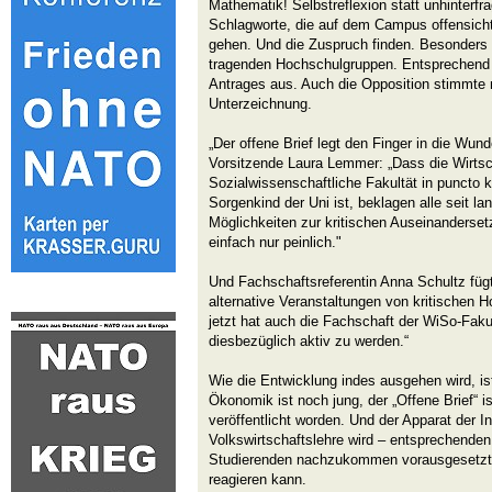
Mathematik! Selbstreflexion statt unhinterfr
Schlagworte, die auf dem Campus offensicht
gehen. Und die Zuspruch finden. Besonders 
tragenden Hochschulgruppen. Entsprechend h
Antrages aus. Auch die Opposition stimmte m
Unterzeichnung.
„Der offene Brief legt den Finger in die Wun
Vorsitzende Laura Lemmer: „Dass die Wirtsc
Sozialwissenschaftliche Fakultät in puncto 
Sorgenkind der Uni ist, beklagen alle seit 
Möglichkeiten zur kritischen Auseinanderset
einfach nur peinlich."
Und Fachschaftsreferentin Anna Schultz fügt
alternative Veranstaltungen von kritischen H
jetzt hat auch die Fachschaft der WiSo-Fakult
diesbezüglich aktiv zu werden.“
Wie die Entwicklung indes ausgehen wird, is
Ökonomik ist noch jung, der „Offene Brief“ i
veröffentlicht worden. Und der Apparat der I
Volkswirtschaftslehre wird – entsprechenden
Studierenden nachzukommen vorausgesetzt –
reagieren kann.