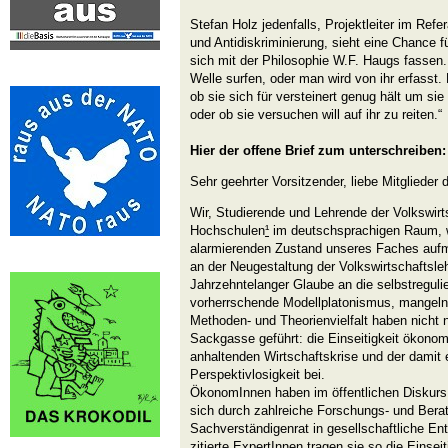
Stefan Holz jedenfalls, Projektleiter im Refe
und Antidiskriminierung, sieht eine Chance f
sich mit der Philosophie W.F. Haugs fassen
Welle surfen, oder man wird von ihr erfasst
ob sie sich für versteinert genug hält um sie
oder ob sie versuchen will auf ihr zu reiten.“
Hier der offene Brief zum unterschreiben:
Sehr geehrter Vorsitzender, liebe Mitglieder d
Wir, Studierende und Lehrende der Volkswirt
Hochschulen
¹
im deutschsprachigen Raum, w
alarmierenden Zustand unseres Faches auf
an der Neugestaltung der Volkswirtschaftsle
Jahrzehntelanger Glaube an die selbstreguli
vorherrschende Modellplatonismus, mangelnd
Methoden- und Theorienvielfalt haben nicht 
Sackgasse geführt: die Einseitigkeit ökono
anhaltenden Wirtschaftskrise und der damit
Perspektivlosigkeit bei.
ÖkonomInnen haben im öffentlichen Diskurs 
sich durch zahlreiche Forschungs- und Berat
Sachverständigenrat in gesellschaftliche En
zitierte ExpertInnen tragen sie so die Einseit