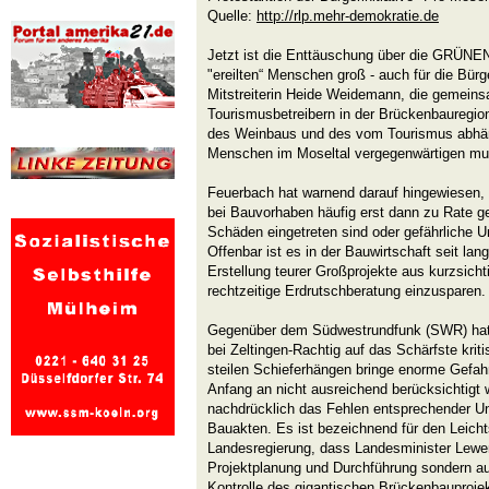
Quelle:
http://rlp.mehr-demokratie.de
Jetzt ist die Enttäuschung über die GRÜNE
"ereilten“ Menschen groß - auch für die Bürg
Mitstreiterin Heide Weidemann, die gemein
Tourismusbetreibern in der Brückenbauregio
des Weinbaus und des vom Tourismus abhän
Menschen im Moseltal vergegenwärtigen mu
Feuerbach hat warnend darauf hingewiesen, 
bei Bauvorhaben häufig erst dann zu Rate g
Schäden eingetreten sind oder gefährliche U
Offenbar ist es in der Bauwirtschaft seit l
Erstellung teurer Großprojekte aus kurzsich
rechtzeitige Erdrutschberatung einzusparen.
Gegenüber dem Südwestrundfunk (SWR) hat
bei Zeltingen-Rachtig auf das Schärfste kritis
steilen Schieferhängen bringe enorme Gefahr
Anfang an nicht ausreichend berücksichtigt 
nachdrücklich das Fehlen entsprechender Un
Bauakten. Es ist bezeichnend für den Leicht
Landesregierung, dass Landesminister Lewent
Projektplanung und Durchführung sondern a
Kontrolle des gigantischen Brückenbauproje