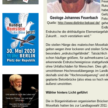
Feue
Ruts
habe
Gefü
Fels
Quelle:
http://www.dielinke-bekawi.de/
gehe
Erdb
Erdrutsche die dritthäufigste Elementargefahr
Zukunft... noch verstärken wird."
Die steilen Hänge des malerischen Moseltal
gelten wegen ihrer lockeren und steilen Schie
besonders „erdrutschgefährdet“. Tatsächlich
schon häufiger größere, für aufmerksame L
erkennende Erdrutschereignisse stattgefunde
ohne Unfallschäden für Menschen. Dies gilt 
umstrittenen Hochmoselübergangs im Landkre
deshalb sind die "Hochmoselquerung" und di
geplante Betonbrücke (also etwa so hoch wie
äußerst umstritten.
Wähler hinters Licht geführt
Die in Bürgerinitiativen organisierten Brüc
Moseltals hatten bis zur Landtagswahl 2011 