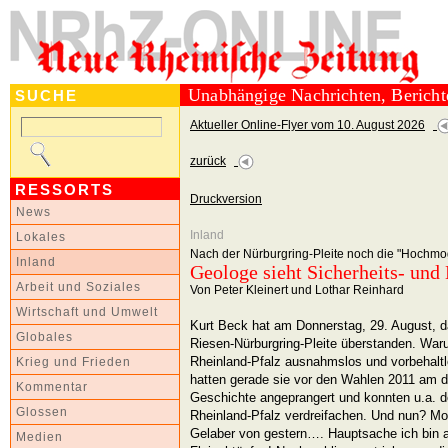
Unabhängige Nachrichten, Berich
SUCHE
Aktueller Online-Flyer vom 10. August 2026
zurück
RESSORTS
Druckversion
News
Inland
Lokales
Nach der Nürburgring-Pleite noch die "Hochmog
Inland
Geologe sieht Sicherheits- und 
Arbeit und Soziales
Von Peter Kleinert und Lothar Reinhard
Wirtschaft und Umwelt
Kurt Beck hat am Donnerstag, 29. August, 
Globales
Riesen-Nürburgring-Pleite überstanden. War
Rheinland-Pfalz ausnahmslos und vorbehaltl
Krieg und Frieden
hatten gerade sie vor den Wahlen 2011 am d
Kommentar
Geschichte angeprangert und konnten u.a. d
Glossen
Rheinland-Pfalz verdreifachen. Und nun? Mo
Gelaber von gestern…. Hauptsache ich bin 
Medien