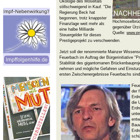
Ökologie des Moseltals
stillschweigend in Kauf. "Die
Regierung Beck hat
begonnen, trotz knappster
Hochmoselbrüc
Finanzlage weit mehr als
gegenüber Ürzi
eine halbe Milliarde
Quelle:
www.pr
Steuergelder für dieses
Prestigeprojekt zu verschwenden.
Jetzt soll der renommierte Mainzer Wissens
Feuerbach im Auftrag der Bürgerinitiative "P
Stabilität des gigantomanen Brückenbauproje
nehmen und mögliche Gefahren und Einsturz
ersten Zwischenergebnisse Feuerbachs sind
Feue
der 
Erdr
die 
Erdr
unte
entw
Bauw
Erdr
schü