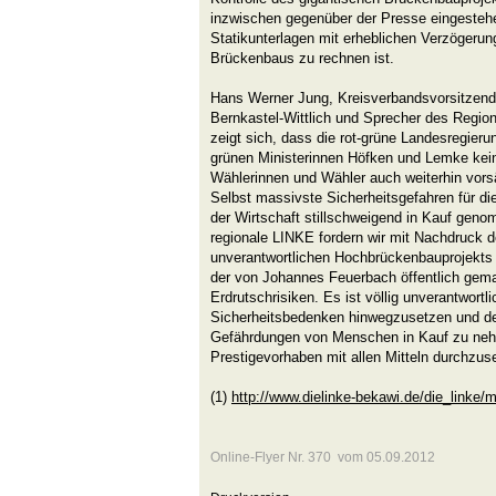
inzwischen gegenüber der Presse eingesteh
Statikunterlagen mit erheblichen Verzögeru
Brückenbaus zu rechnen ist.
Hans Werner Jung, Kreisverbandsvorsitzend
Bernkastel-Wittlich und Sprecher des Region
zeigt sich, dass die rot-grüne Landesregier
grünen Ministerinnen Höfken und Lemke k
Wählerinnen und Wähler auch weiterhin vorsät
Selbst massivste Sicherheitsgefahren für d
der Wirtschaft stillschweigend in Kauf gen
regionale LINKE fordern wir mit Nachdruck 
unverantwortlichen Hochbrückenbauprojekts 
der von Johannes Feuerbach öffentlich gema
Erdrutschrisiken. Es ist völlig unverantwortli
Sicherheitsbedenken hinwegzusetzen und d
Gefährdungen von Menschen in Kauf zu neh
Prestigevorhaben mit allen Mitteln durchzus
(1)
http://www.dielinke-bekawi.de/die_linke
Online-Flyer Nr. 370 vom 05.09.2012