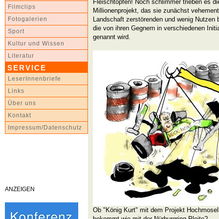
Fleischtöpfen! Noch schlimmer trieben es 
Filmclips
Millionenprojekt, das sie zunächst vehement
Landschaft zerstörenden und wenig Nutzen
Fotogalerien
die von ihren Gegnern in verschiedenen Ini
Sport
genannt wird.
Kultur und Wissen
Literatur
SERVICE
LeserInnenbriefe
Links
Über uns
Kontakt
Impressum/Datenschutz
ANZEIGEN
Ob "König Kurt" mit dem Projekt Hochmosel
bekommt wie mit der Nürburgring-Pleite?