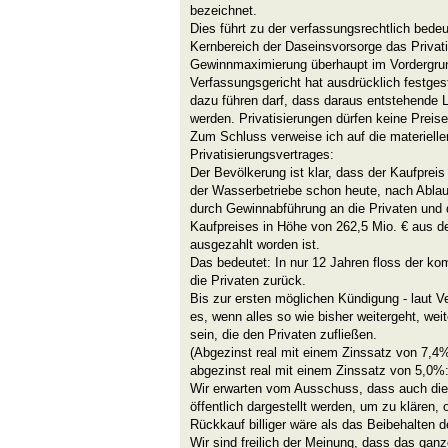
bezeichnet.
Dies führt zu der verfassungsrechtlich bed
Kernbereich der Daseinsvorsorge das Privati
Gewinnmaximierung überhaupt im Vordergrund
Verfassungsgericht hat ausdrücklich festgeste
dazu führen darf, dass daraus entstehende 
werden. Privatisierungen dürfen keine Prei
Zum Schluss verweise ich auf die materiell
Privatisierungsvertrages:
Der Bevölkerung ist klar, dass der Kaufpreis 
der Wasserbetriebe schon heute, nach Ablauf
durch Gewinnabführung an die Privaten und 
Kaufpreises in Höhe von 262,5 Mio. € aus de
ausgezahlt worden ist.
Das bedeutet: In nur 12 Jahren floss der ko
die Privaten zurück.
Bis zur ersten möglichen Kündigung - laut V
es, wenn alles so wie bisher weitergeht, wei
sein, die den Privaten zufließen.
(Abgezinst real mit einem Zinssatz von 7,4%
abgezinst real mit einem Zinssatz von 5,0%:
Wir erwarten vom Ausschuss, dass auch die
öffentlich dargestellt werden, um zu klären, o
Rückkauf billiger wäre als das Beibehalten d
Wir sind freilich der Meinung, dass das gan