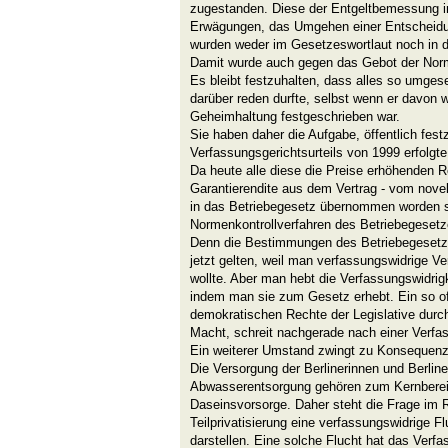
zugestanden. Diese der Entgeltbemessung i
Erwägungen, das Umgehen einer Entscheidu
wurden weder im Gesetzeswortlaut noch in d
Damit wurde auch gegen das Gebot der Nor
Es bleibt festzuhalten, dass alles so umge
darüber reden durfte, selbst wenn er davon w
Geheimhaltung festgeschrieben war.
Sie haben daher die Aufgabe, öffentlich fes
Verfassungsgerichtsurteils von 1999 erfolgte
Da heute alle diese die Preise erhöhenden 
Garantierendite aus dem Vertrag - vom novell
in das Betriebegesetz übernommen worden si
Normenkontrollverfahren des Betriebegesetz
Denn die Bestimmungen des Betriebegesetze
jetzt gelten, weil man verfassungswidrige Ver
wollte. Aber man hebt die Verfassungswidrigk
indem man sie zum Gesetz erhebt. Ein so offe
demokratischen Rechte der Legislative durch
Macht, schreit nachgerade nach einer Verf
Ein weiterer Umstand zwingt zu Konsequen
Die Versorgung der Berlinerinnen und Berline
Abwasserentsorgung gehören zum Kernbereic
Daseinsvorsorge. Daher steht die Frage im 
Teilprivatisierung eine verfassungswidrige Fl
darstellen. Eine solche Flucht hat das Verfa