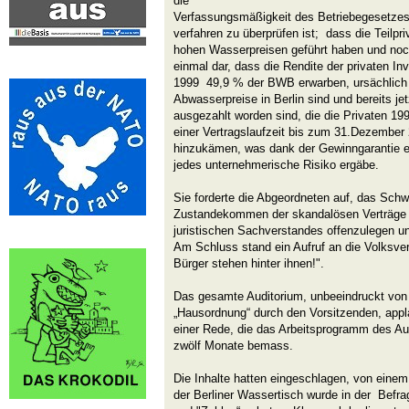
die
Verfassungsmäßigkeit des Betriebegesetzes 
verfahren zu überprüfen ist; dass die Teilpr
hohen Wasserpreisen geführt haben und noch
einmal dar, dass die Rendite der privaten I
1999 49,9 % der BWB erwarben, ursächlich 
Abwasserpreise in Berlin sind und bereits jet
ausgezahlt worden sind, die die Privaten 19
einer Vertragslaufzeit bis zum 31.Dezember 
hinzukämen, was dank der Gewinngarantie e
jedes unternehmerische Risiko ergäbe.
Sie forderte die Abgeordneten auf, das Schw
Zustandekommen der skandalösen Verträge u
juristischen Sachverstandes offenzulegen u
Am Schluss stand ein Aufruf an die Volksvert
Bürger stehen hinter ihnen!".
Das gesamte Auditorium, unbeeindruckt von 
„Hausordnung“ durch den Vorsitzenden, appl
einer Rede, die das Arbeitsprogramm des 
zwölf Monate bemass.
Die Inhalte hatten eingeschlagen, von einem
der Berliner Wassertisch wurde in der Befr