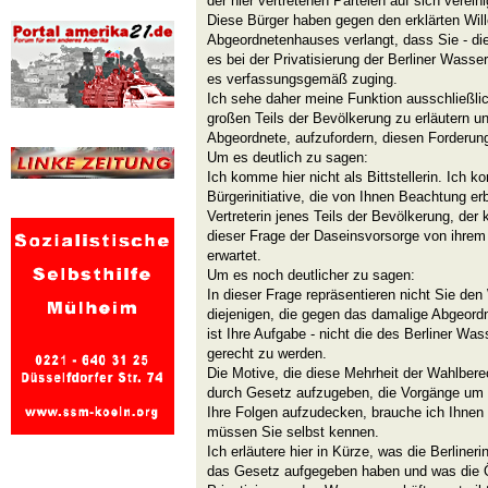
der hier vertretenen Parteien auf sich verein
Diese Bürger haben gegen den erklärten Will
Abgeordnetenhauses verlangt, dass Sie - die 
es bei der Privatisierung der Berliner Wasse
es verfassungsgemäß zuging.
Ich sehe daher meine Funktion ausschließlic
großen Teils der Bevölkerung zu erläutern 
Abgeordnete, aufzufordern, diesen Forderun
Um es deutlich zu sagen:
Ich komme hier nicht als Bittstellerin. Ich k
Bürgerinitiative, die von Ihnen Beachtung erb
Vertreterin jenes Teils der Bevölkerung, der k
dieser Frage der Daseinsvorsorge von ihrem 
erwartet.
Um es noch deutlicher zu sagen:
In dieser Frage repräsentieren nicht Sie den
diejenigen, die gegen das damalige Abgeor
ist Ihre Aufgabe - nicht die des Berliner Wa
gerecht zu werden.
Die Motive, die diese Mehrheit der Wahlber
durch Gesetz aufzugeben, die Vorgänge um 
Ihre Folgen aufzudecken, brauche ich Ihnen 
müssen Sie selbst kennen.
Ich erläutere hier in Kürze, was die Berliner
das Gesetz aufgegeben haben und was die Öff