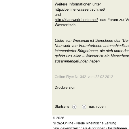
Weitere Informationen unter
http://berliner-wassertisch.net/
und
http://klaerwerk-berlin.net/
: das Forum zur Ve
Wassertisch
Ulrike von Wiesenau ist Sprecherin des "Ber
Netzwerk von VertreterInnen unterschiedliche
interessierter BürgerInnen, die sich unte
gehört uns allen – Wasser ist ein Menschenre
zusammengefunden haben.
Online-Flyer Nr. 342 vom 22.02.2012
Druckversion
Startseite
nach oben
© 2026
NRhZ-Online - Neue Rheinische Zeitung
bzw. gekennzeichnete AutorInnen / Institutionen