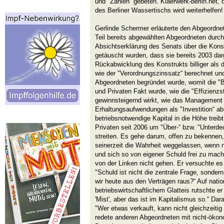
und "Zahlen“ gebeten. Klaerwerk-berlin.net,
des Berliner Wassertischs wird weiterhelfen!
Gerlinde Schermer erläuterte den Abgeordnet
Teil bereits abgewählten Abgeordneten durch 
Absichtserklärung des Senats über die Konse
getäuscht wurden, dass sie bereits 2003 darg
Rückabwicklung des Konstrukts billiger als 
wie der "Verordnungszinssatz“ berechnet un
Abgeordneten begründet wurde, womit die "
und Privaten Fakt wurde, wie die "Effizienzs
gewinnsteigernd wirkt, wie das Managemen
Erhaltungsaufwendungen als "Investition“ a
betriebsnotwendige Kapital in die Höhe treib
Privaten seit 2006 um "Über-“ bzw. "Unterd
streiten. Es gehe darum, offen zu bekennen
seinerzeit die Wahrheit weggelassen, wenn 
und sich so von eigener Schuld frei zu mach
von der Linken nicht gehen. Er versuchte e
"Schuld ist nicht die zentrale Frage, sond
wir heute aus den Verträgen raus?“ Auf nat
betriebswirtschaftlichem Glatteis rutschte e
'Mist', aber das ist im Kapitalismus so.“ Da
"Wer etwas verkauft, kann nicht gleichzeitig
redete anderen Abgeordneten mit nicht-ökon