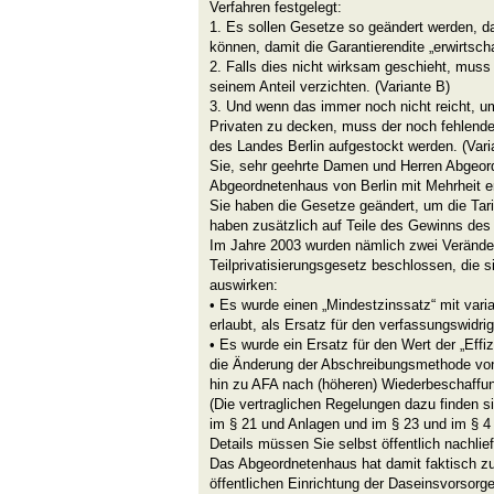
Verfahren festgelegt:
1. Es sollen Gesetze so geändert werden, 
können, damit die Garantierendite „erwirtschaf
2. Falls dies nicht wirksam geschieht, mus
seinem Anteil verzichten. (Variante B)
3. Und wenn das immer noch nicht reicht, um
Privaten zu decken, muss der noch fehlend
des Landes Berlin aufgestockt werden. (Vari
Sie, sehr geehrte Damen und Herren Abgeord
Abgeordnetenhaus von Berlin mit Mehrheit e
Sie haben die Gesetze geändert, um die Tar
haben zusätzlich auf Teile des Gewinns des 
Im Jahre 2003 wurden nämlich zwei Veränd
Teilprivatisierungsgesetz beschlossen, die s
auswirken:
• Es wurde einen „Mindestzinssatz“ mit vari
erlaubt, als Ersatz für den verfassungswid
• Es wurde ein Ersatz für den Wert der „Effi
die Änderung der Abschreibungsmethode vo
hin zu AFA nach (höheren) Wiederbeschaffun
(Die vertraglichen Regelungen dazu finden s
im § 21 und Anlagen und im § 23 und im § 4 
Details müssen Sie selbst öffentlich nachlief
Das Abgeordnetenhaus hat damit faktisch zu
öffentlichen Einrichtung der Daseinsvorsorg