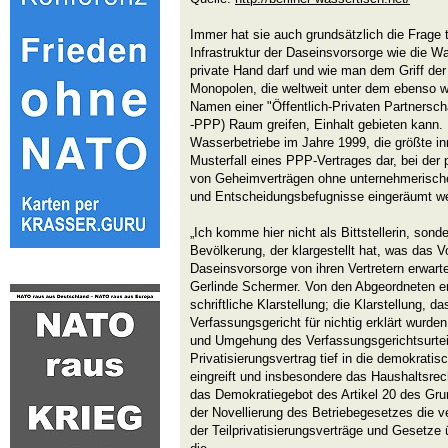
Immer hat sie auch grundsätzlich die Frage t
Infrastruktur der Daseinsvorsorge wie die W
private Hand darf und wie man dem Griff de
Monopolen, die weltweit unter dem ebenso w
Namen einer "Öffentlich-Privaten Partnerscha
-PPP) Raum greifen, Einhalt gebieten kann. Di
Wasserbetriebe im Jahre 1999, die größte inn
Musterfall eines PPP-Vertrages dar, bei de
von Geheimverträgen ohne unternehmerisch
und Entscheidungsbefugnisse eingeräumt w
„Ich komme hier nicht als Bittstellerin, sonde
Bevölkerung, der klargestellt hat, was das Vo
Daseinsvorsorge von ihren Vertretern erwarte
Gerlinde Schermer. Von den Abgeordneten e
schriftliche Klarstellung; die Klarstellung, 
Verfassungsgericht für nichtig erklärt wurd
und Umgehung des Verfassungsgerichtsurteil
Privatisierungsvertrag tief in die demokrat
eingreift und insbesondere das Haushaltsrec
das Demokratiegebot des Artikel 20 des Gru
der Novellierung des Betriebegesetzes die 
der Teilprivatisierungsverträge und Gesetz