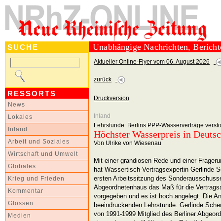
Unabhängige Nachrichten, Berich
SUCHE
Aktueller Online-Flyer vom 06. August 2026
zurück
RESSORTS
Druckversion
News
Inland
Lokales
Lehrstunde: Berlins PPP-Wasserverträge verst
Inland
Höchster Wasserpreis in Deuts
Arbeit und Soziales
Von Ulrike von Wiesenau
Wirtschaft und Umwelt
Mit einer grandiosen Rede und einer Frageru
Globales
hat Wassertisch-Vertragsexpertin Gerlinde S
ersten Arbeitssitzung des Sonderausschusse
Krieg und Frieden
Abgeordnetenhaus das Maß für die Vertrags
Kommentar
vorgegeben und es ist hoch angelegt. Die An
Glossen
beeindruckenden Lehrstunde. Gerlinde Scher
von 1991-1999 Mitglied des Berliner Abgeor
Medien