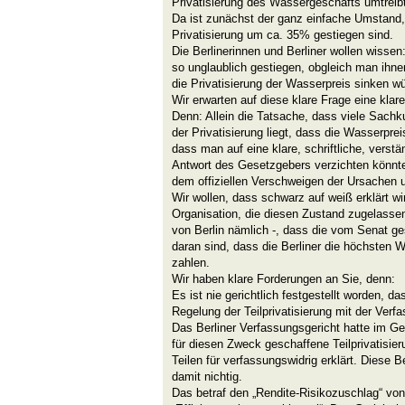
Privatisierung des Wassergeschäfts umtreibt
Da ist zunächst der ganz einfache Umstand,
Privatisierung um ca. 35% gestiegen sind.
Die Berlinerinnen und Berliner wollen wisse
so unglaublich gestiegen, obgleich man ihne
die Privatisierung der Wasserpreis sinken w
Wir erwarten auf diese klare Frage eine klare
Denn: Allein die Tatsache, dass viele Sach
der Privatisierung liegt, dass die Wasserprei
dass man auf eine klare, schriftliche, verst
Antwort des Gesetzgebers verzichten könnt
dem offiziellen Verschweigen der Ursachen 
Wir wollen, dass schwarz auf weiß erklärt wi
Organisation, die diesen Zustand zugelasse
von Berlin nämlich -, dass die vom Senat g
daran sind, dass die Berliner die höchsten 
zahlen.
Wir haben klare Forderungen an Sie, denn:
Es ist nie gerichtlich festgestellt worden, da
Regelung der Teilprivatisierung mit der Verfa
Das Berliner Verfassungsgericht hatte im Ge
für diesen Zweck geschaffene Teilprivatisier
Teilen für verfassungswidrig erklärt. Dies
damit nichtig.
Das betraf den „Rendite-Risikozuschlag“ vo