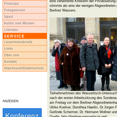
eine vehemente Kritikerin der Privatisierung
Filmclips
stimmte als eine der wenigen Abgeordneten g
Berliner Wassers.
Fotogalerien
Sport
Kultur und Wissen
Literatur
SERVICE
LeserInnenbriefe
Links
Über uns
Kontakt
Impressum/Datenschutz
TeilnehmerInnen des Wassertisch-Untersuc
nach der ersten Arbeitssitzung des Sonder
ANZEIGEN
am Freitag vor dem Berliner Abgeordnetenhau
Ulrike Koelver, Dorothea Haerlin, Dr.Jürgen 
Gerlinde Schermer, Dr. Hermann Wollner und
Quelle:
http://berliner-wassertisch.net/