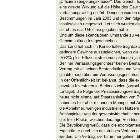
„Effizienzsteigerungsklausel“. Das Gericht h
eine direkte Wirkung auf die Höhe des Gewin
verfassungswidrig erklärt. Dennoch wurden 
Bestimmungen im Jahr 2003 und in den fol
inhaltsgleich umgesetzt. Letztlich wurden dam
als ob es das Urteil nie gegeben hätte.
Und um diese skandalösen Umstände zu vern
Geheimhaltung festgeschrieben.
Das Land hat sich im Konsortialvertrag dazu 
geringere Gewinne auszugleichen, wenn die 
(R+2% plus Effizienzsteigerungsklausel) „a
Berliner Verfassungsgerichtes“ keinen Bestan
Vertrag mit all seinen Bestandteilen und N
glaubte, sich über ein Verfassungsgerichtsu
In der Öffentlichkeit ist bekannt, dass die ex
privaten Investoren in Berlin erzielen (zwis
Einlage), die Folge der Privatisierungsverträ
heute nicht einmal auf Staatsanleihen von P
haben es hier aber mit einem Monopol mit A
die Abnehmer, wenigen industriellen Nutzern
Anhängigkeit von der gesamtwirtschaftlichen
gibt kein Risiko, welches derartige Renditen 
Die Bevölkerung weiß, dass die exorbitanten
Eigentümer durch ein dreistufiges Verfahren
werden. Ein Vertrag, der für immer geheim bl