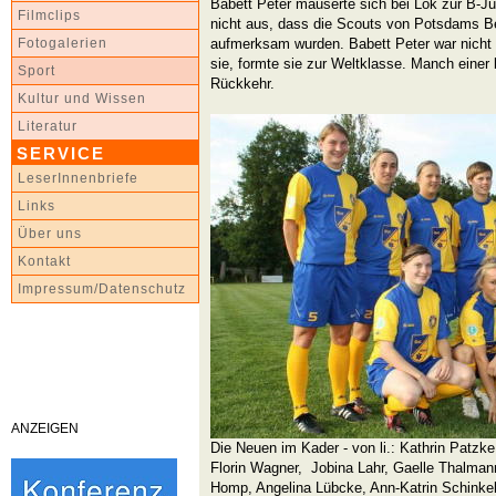
Babett Peter mauserte sich bei Lok zur B-Jun
Filmclips
nicht aus, dass die Scouts von Potsdams Be
aufmerksam wurden. Babett Peter war nicht
Fotogalerien
sie, formte sie zur Weltklasse. Manch einer 
Sport
Rückkehr.
Kultur und Wissen
Literatur
SERVICE
LeserInnenbriefe
Links
Über uns
Kontakt
Impressum/Datenschutz
ANZEIGEN
Die Neuen im Kader - von li.: Kathrin Patzk
Florin Wagner, Jobina Lahr, Gaelle Thalmann
Homp, Angelina Lübcke, Ann-Katrin Schinke