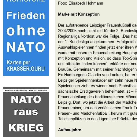
Foto: Elisabeth Hohmann
Marke mit Konzeption
Der aufstrebende Leipziger Frauenfußball da
2004/2005 noch nicht reif für die 2. Bundesli
Regionalliga Nordost war die Folge. „Das hat 
der 1. Bundesliga angekommen. Erfolgreich
Auswahlspielerinnen finden jetzt eher ihren 
wurde mit unserem Frauenabteilung Haupts
mit Konzeption und Vision, so dass Top-Spie
uns attraktiv finden können“, erklärte der ne
Brauße. Gemeinsam mit seiner Nachfolgerin 
Ex-Hamburgerin Claudia von Lanken, hat er
Leipziger Spielerinnenkader um zehn neue N
Spielerinnen zieht es wieder nach Probsthaid
sächsische Erstligaverein beheimatet ist – 
Frauenabteilung des traditionsreichen Männ
Leipzig. Dort, wo jetzt die Arbeit der Mädche
Frauentrainer, um den verlässlichen Frank Tr
Frauen- und Mädchenfußball, herum mit gut
Tabellenplätzen in den Ligen ihre Früchte de
Aufbaujahre