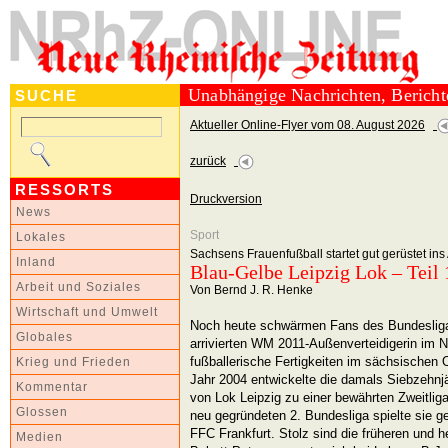
Unabhängige Nachrichten, Berich
SUCHE
Aktueller Online-Flyer vom 08. August 2026
zurück
RESSORTS
Druckversion
News
Sport
Lokales
Sachsens Frauenfußball startet gut gerüstet in
Inland
Blau-Gelbe Leipzig Lok – Teil 
Arbeit und Soziales
Von Bernd J. R. Henke
Wirtschaft und Umwelt
Noch heute schwärmen Fans des Bundesliga-
Globales
arrivierten WM 2011-Außenverteidigerin im N
fußballerische Fertigkeiten im sächsischen
Krieg und Frieden
Jahr 2004 entwickelte die damals Siebzehnjä
Kommentar
von Lok Leipzig zu einer bewährten Zweitliga-
Glossen
neu gegründeten 2. Bundesliga spielte sie 
FFC Frankfurt. Stolz sind die früheren und h
Medien