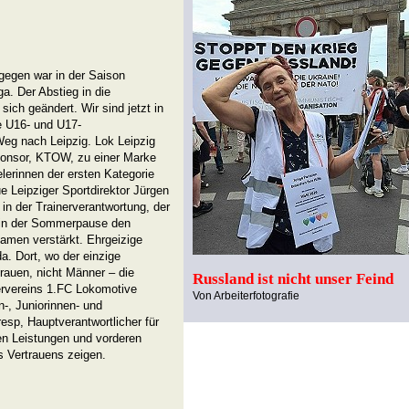
gegen war in der Saison
ga. Der Abstieg in die
sich geändert. Wir sind jetzt in
e U16- und U17-
Weg nach Leipzig. Lok Leipzig
ponsor, KTOW, zu einer Marke
lerinnen der ersten Kategorie
ue Leipziger Sportdirektor Jürgen
in der Trainerverantwortung, der
 in der Sommerpause den
amen verstärkt. Ehrgeizige
a. Dort, wo der einzige
Frauen, nicht Männer – die
Russland ist nicht unser Feind
ervereins 1.FC Lokomotive
Von Arbeiterfotografie
n-, Juniorinnen- und
esp, Hauptverantwortlicher für
en Leistungen und vorderen
s Vertrauens zeigen.