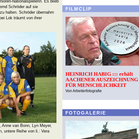
ioren-Nationalspielerin. Es blieb
rnd Schröder auf sie
FILMCLIP
 zu halten. Schröder übernahm
bei Lok träumt von ihrer
HEINRICH HABIG ::: erhält
AACHENER AUSZEICHNUNG
FÜR MENSCHLICHKEIT
Von Arbeiterfotografie
FOTOGALERIE
e, Anne van Bonn, Lyn Meyer,
, untere Reihe von li.: Vera
l