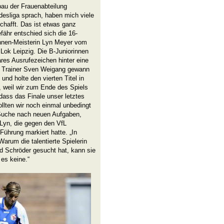
bau der Frauenabteilung
esliga sprach, haben mich viele
schafft. Das ist etwas ganz
fähr entschied sich die 16-
innen-Meisterin Lyn Meyer vom
ok Leipzig. Die B-Juniorinnen
es Ausrufezeichen hinter eine
n Trainer Sven Weigang gewann
nd holte den vierten Titel in
, weil wir zum Ende des Spiels
dass das Finale unser letztes
lten wir noch einmal unbedingt
r Suche nach neuen Aufgaben,
Lyn, die gegen den VfL
Führung markiert hatte. „In
Warum die talentierte Spielerin
d Schröder gesucht hat, kann sie
otsdam gab es keine.“