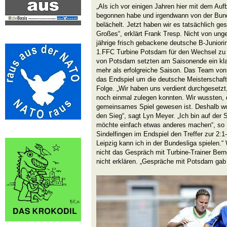
„Als ich vor einigen Jahren hier mit dem Auf
begonnen habe und irgendwann von der Bund
belächelt. Jetzt haben wir es tatsächlich ge
Großes“, erklärt Frank Tresp. Nicht von unge
jährige frisch gebackene deutsche B-Junior
1.FFC Turbine Potsdam für den Wechsel zu L
von Potsdam setzten am Saisonende ein klar
mehr als erfolgreiche Saison. Das Team vo
das Endspiel um die deutsche Meisterschaft u
Folge. „Wir haben uns verdient durchgesetzt
noch einmal zulegen konnten. Wir wussten, 
gemeinsames Spiel gewesen ist. Deshalb wol
den Sieg“, sagt Lyn Meyer. „Ich bin auf de
möchte einfach etwas anderes machen“, so 
Sindelfingen im Endspiel den Treffer zur 2:1-
Leipzig kann ich in der Bundesliga spielen.“ 
nicht das Gespräch mit Turbine-Trainer Bern
nicht erklären. „Gespräche mit P