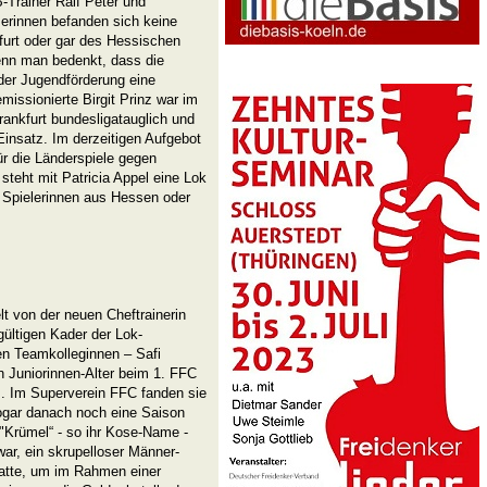
-Trainer Ralf Peter und
erinnen befanden sich keine
furt oder gar des Hessischen
nn man bedenkt, dass die
der Jugendförderung eine
missionierte Birgit Prinz war im
ankfurt bundesligatauglich und
Einsatz. Im derzeitigen Aufgebot
r die Länderspiele gegen
steht mit Patricia Appel eine Lok
e Spielerinnen aus Hessen oder
lt von der neuen Cheftrainerin
ültigen Kader der Lok-
en Teamkolleginnen – Safi
n Juniorinnen-Alter beim 1. FFC
z. Im Superverein FFC fanden sie
ogar danach noch eine Saison
 "Krümel“ - so ihr Kose-Name -
ar, ein skrupelloser Männer-
hatte, um im Rahmen einer