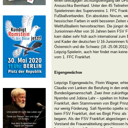
einen dreitägigen Sichtungslehrgang der DFB
Anouschka Bernhard. Unter den 45 Teilnehm
Spielerinnen des Supervereins 1. FFC Frank
Fußballverbandes. Ein absolutes Novum, we
hessischen Farben in wohl besseren Zeiten 
Weltfußballerin hervorbrachten. Die jüngst de
Juniorinnen-Alter von 16 Jahren beim FSV Fr
kam dabei sehr früh auch international zum 
und Kader der deutschen U 16-Juniorinnen fü
Österreich und die Schweiz (18.-25.08.2011) 
Leipzig-Spielerin, auch hier findet man kein
vom 1. FFC Frankfurt.
Eigengewächse
Leipzigs Eigengewächs, Florin Wagner, erhie
Claudia von Lanken die Berufung in den endg
Bundesligamannschaft. Zwei ihrer zukünftig
Nyembo und Jobina Lahr – spielten im frühe
Frankfurt, dem Stammverein von Birgit Prin
nur wenig Förderung. Safi Nyembo spielte s
beim FSV Frankfurt, dort wo Birgit Prinz als
begann. Als der FSV Frankfurt abgestiegen w
Vorstand die Frauenabteilung geschlossen 