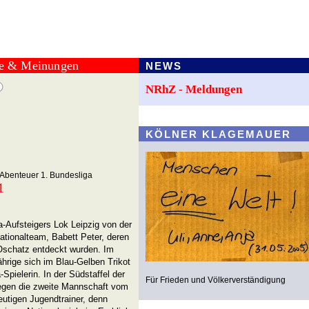
te & Meinungen
NEWS
NRhZ - Meldungen
KÖLNER KLAGEMAUER
s Abenteuer 1. Bundesliga
1
Aufsteigers Lok Leipzig von der
ationalteam, Babett Peter, deren
 Oschatz entdeckt wurden. Im
hrige sich im Blau-Gelben Trikot
Spielerin. In der Südstaffel der
Für Frieden und Völkerverständigung
gegen die zweite Mannschaft vom
eutigen Jugendtrainer, denn