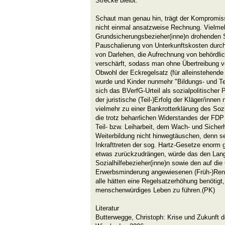
Strecke bleibt.
Schaut man genau hin, trägt der Kompromiss
nicht einmal ansatzweise Rechnung. Vielmeh
Grundsicherungsbezieher(inne)n drohenden S
Pauschalierung von Unterkunftskosten dur
von Darlehen, die Aufrechnung von behördli
verschärft, sodass man ohne Übertreibung v
Obwohl der Eckregelsatz (für alleinstehende
wurde und Kinder nunmehr "Bildungs- und Tei
sich das BVerfG-Urteil als sozialpolitischer
der juristische (Teil-)Erfolg der Kläger/innen
vielmehr zu einer Bankrotterklärung des Soz
die trotz beharrlichen Widerstandes der FDP
Teil- bzw. Leiharbeit, dem Wach- und Sicher
Weiterbildung nicht hinwegtäuschen, denn se
Inkrafttreten der sog. Hartz-Gesetze enorm
etwas zurückzudrängen, würde das den Lang
Sozialhilfebezieher(inne)n sowie den auf die
Erwerbsminderung angewiesenen (Früh-)Rent
alle hätten eine Regelsatzerhöhung benötigt,
menschenwürdiges Leben zu führen.(PK)
Literatur
Butterwegge, Christoph: Krise und Zukunft de