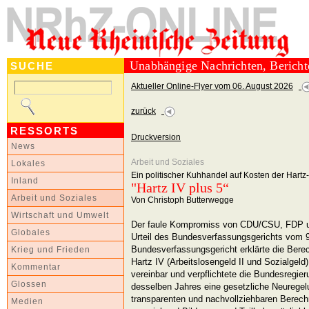
Unabhängige Nachrichten, Berich
SUCHE
Aktueller Online-Flyer vom 06. August 2026
zurück
RESSORTS
Druckversion
News
Arbeit und Soziales
Lokales
Ein politischer Kuhhandel auf Kosten der Hartz
Inland
"Hartz IV plus 5“
Arbeit und Soziales
Von Christoph Butterwegge
Wirtschaft und Umwelt
Der faule Kompromiss von CDU/CSU, FDP u
Globales
Urteil des Bundesverfassungsgerichts vom 
Bundesverfassungsgericht erklärte die Bere
Krieg und Frieden
Hartz IV (Arbeitslosengeld II und Sozialgeld
Kommentar
vereinbar und verpflichtete die Bundesregie
Glossen
desselben Jahres eine gesetzliche Neuregelun
transparenten und nachvollziehbaren Berech
Medien