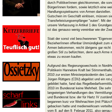
durch Politiker/innen gleichkommen, die sons
Bürger/innen fordern, sowie letztlich eine w
Handlungsspielraums von Armen darstellen.
Gutschein im Geschäft einlösen, müssen si
Transferleistungsempfänger "outen“. Mit de
unsere Verfassung in Artikel 1 des Grundges
ist das genauso wenig vereinbar wie der Zwa
Statt der sonst viel beschworenen "Eigenvera
Bezieher/innen offenbar Unmündigkeit zum er
Armen bekommen, reicht übrigens gar nicht
großen Stil zu befürchten, denn auch Arme 
etwas zu essen kaufen.
Aufgrund des Regierungswechsels in Nordrh
Politikerin Hannelore Kraft bei Stimmenthal
2010 zur ersten Ministerpräsidentin des Lan
Jürgen Rüttgers (CDU) abgelöst und ein rot-
gebildet hatte, fand das Regelbedarfsermit
2010 im Bundesrat keine Mehrheit. Die sehr
langwierigen Verhandlungen des Vermittlu
und Bundesrat bzw. der für Hartz IV zustän
begannen kurz vor Weihnachten (mit Plätzch
gebacken hatte und medienwirksam verteilte)
vom 8. auf den 9. Februar 2011, also genau 