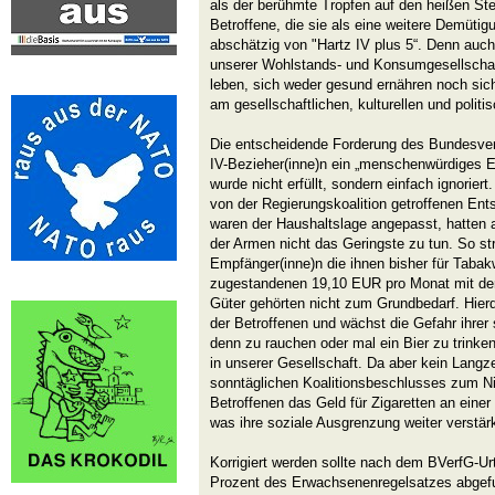
als der berühmte Tropfen auf den heißen Ste
Betroffene, die sie als eine weitere Demüti
abschätzig von "Hartz IV plus 5“. Denn auc
unserer Wohlstands- und Konsumgesellschaf
leben, sich weder gesund ernähren noch sich 
am gesellschaftlichen, kulturellen und politi
Die entscheidende Forderung des Bundesver
IV-Bezieher(inne)n ein „menschenwürdiges 
wurde nicht erfüllt, sondern einfach ignorier
von der Regierungskoalition getroffenen Ent
waren der Haushaltslage angepasst, hatten a
der Armen nicht das Geringste zu tun. So st
Empfänger(inne)n die ihnen bisher für Taba
zugestandenen 19,10 EUR pro Monat mit de
Güter gehörten nicht zum Grundbedarf. Hier
der Betroffenen und wächst die Gefahr ihrer
denn zu rauchen oder mal ein Bier zu trinken
in unserer Gesellschaft. Da aber kein Langz
sonntäglichen Koalitionsbeschlusses zum Ni
Betroffenen das Geld für Zigaretten an einer
was ihre soziale Ausgrenzung weiter verstärk
Korrigiert werden sollte nach dem BVerfG-Urt
Prozent des Erwachsenenregelsatzes abgefu