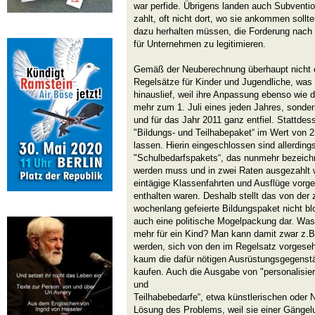
war perfide. Übrigens landen auch Subvent
zahlt, oft nicht dort, wo sie ankommen sollt
dazu herhalten müssen, die Forderung nach
für Unternehmen zu legitimieren.
Gemäß der Neuberechnung überhaupt nicht e
Regelsätze für Kinder und Jugendliche, was
hinauslief, weil ihre Anpassung ebenso wie 
mehr zum 1. Juli eines jeden Jahres, sonder
und für das Jahr 2011 ganz entfiel. Stattdes
"Bildungs- und Teilhabepaket“ im Wert von
lassen. Hierin eingeschlossen sind allerdin
"Schulbedarfspakets“, das nunmehr bezeich
werden muss und in zwei Raten ausgezahlt w
eintägige Klassenfahrten und Ausflüge vorg
enthalten waren. Deshalb stellt das von der
wochenlang gefeierte Bildungspaket nicht bl
auch eine politische Mogelpackung dar. Wa
mehr für ein Kind? Man kann damit zwar z.B.
werden, sich von den im Regelsatz vorgesehe
kaum die dafür nötigen Ausrüstungsgegenst
kaufen. Auch die Ausgabe von "personalisier
und
Teilhabebedarfe“, etwa künstlerischen oder Na
Lösung des Problems, weil sie einer Gängelu