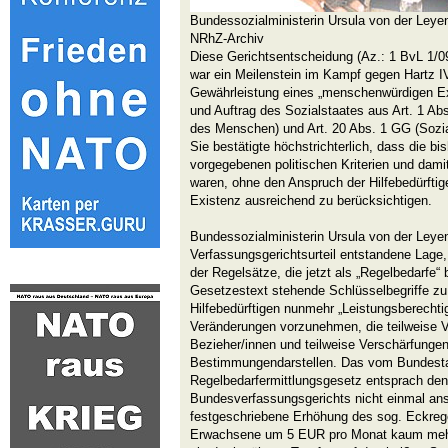
Bundessozialministerin Ursula von der Leye
NRhZ-Archiv
Diese Gerichtsentscheidung (Az.: 1 BvL 1/0
war ein Meilenstein im Kampf gegen Hartz IV
Gewährleistung eines „menschenwürdigen E
und Auftrag des Sozialstaates aus Art. 1 Ab
des Menschen) und Art. 20 Abs. 1 GG (Sozial
Sie bestätigte höchstrichterlich, dass die b
vorgegebenen politischen Kriterien und damit
waren, ohne den Anspruch der Hilfebedürfti
Existenz ausreichend zu berücksichtigen.
Bundessozialministerin Ursula von der Leyen
Verfassungsgerichtsurteil entstandene Lage
der Regelsätze, die jetzt als „Regelbedarfe“
Gesetzestext stehende Schlüsselbegriffe zu
Hilfebedürftigen nunmehr „Leistungsberechtig
Veränderungen vorzunehmen, die teilweise V
Bezieher/innen und teilweise Verschärfungen 
Bestimmungendarstellen. Das vom Bundest
Regelbedarfermittlungsgesetz entsprach de
Bundesverfassungsgerichts nicht einmal ans
festgeschriebene Erhöhung des sog. Eckrege
Erwachsene um 5 EUR pro Monat kaum mehr