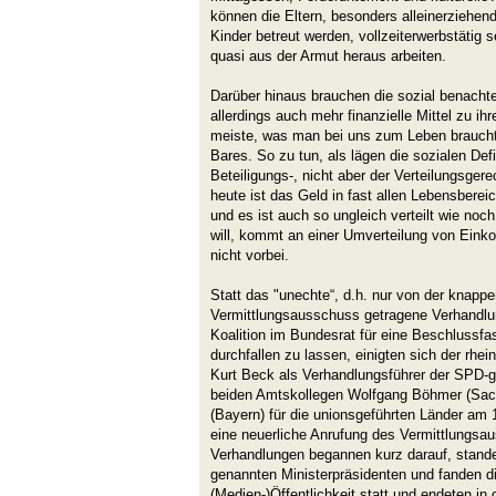
können die Eltern, besonders alleinerziehende 
Kinder betreut werden, vollzeiterwerbstätig 
quasi aus der Armut heraus arbeiten.
Darüber hinaus brauchen die sozial benachte
allerdings auch mehr finanzielle Mittel zu ih
meiste, was man bei uns zum Leben brauch
Bares. So zu tun, als lägen die sozialen Def
Beteiligungs-, nicht aber der Verteilungsgere
heute ist das Geld in fast allen Lebensberei
und es ist auch so ungleich verteilt wie no
will, kommt an einer Umverteilung von Ein
nicht vorbei.
Statt das "unechte“, d.h. nur von der kna
Vermittlungsausschuss getragene Verhandlu
Koalition im Bundesrat für eine Beschlussf
durchfallen zu lassen, einigten sich der rhei
Kurt Beck als Verhandlungsführer der SPD-g
beiden Amtskollegen Wolfgang Böhmer (Sac
(Bayern) für die unionsgeführten Länder am 1
eine neuerliche Anrufung des Vermittlungsa
Verhandlungen begannen kurz darauf, stande
genannten Ministerpräsidenten und fanden d
(Medien-)Öffentlichkeit statt und endeten in