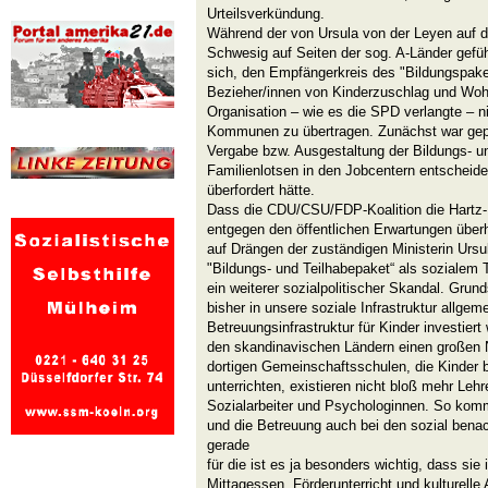
Urteilsverkündung.
Während der von Ursula von der Leyen auf 
Schwesig auf Seiten der sog. A-Länder gefü
sich, den Empfängerkreis des "Bildungspaket
Bezieher/innen von Kinderzuschlag und Woh
Organisation – wie es die SPD verlangte – n
Kommunen zu übertragen. Zunächst war gep
Vergabe bzw. Ausgestaltung der Bildungs- u
Familienlotsen in den Jobcentern entscheide
überfordert hätte.
Dass die CDU/CSU/FDP-Koalition die Hartz-I
entgegen den öffentlichen Erwartungen überh
auf Drängen der zuständigen Ministerin Ursu
"Bildungs- und Teilhabepaket“ als sozialem T
ein weiterer sozialpolitischer Skandal. Grun
bisher in unsere soziale Infrastruktur allge
Betreuungsinfrastruktur für Kinder investier
den skandinavischen Ländern einen großen N
dortigen Gemeinschaftsschulen, die Kinder 
unterrichten, existieren nicht bloß mehr Leh
Sozialarbeiter und Psychologinnen. So komm
und die Betreuung auch bei den sozial benac
gerade
für die ist es ja besonders wichtig, dass s
Mittagessen, Förderunterricht und kulture