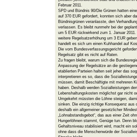
Februar 2011.
SPD und Bündnis 90/Die Grünen hatten ein
auf 370 EUR gefordert, konnten sich aber da
Bündnisgrünen veranlasste, den Verhandlung
verlassen. Es bleibt nunmehr bei der gepla
um 5 EUR rückwirkend zum 1. Januar 2011. 
weitere Regelsatzerhöhung um 3 EUR geben
handelt es sich um einen Kuhhandel auf Kost
Die vom Bundesverfassungsgericht gefordert
Regelsatz gibt es nicht auf Raten.
Zu fragen bleibt, warum sich die Bundesregi
Anpassung der Regelsätze an die gestiegen
etablierten Parteien halten seit jeher das 
interpretieren es so, dass die Sozialleistunge
müssen, damit Beschäftigte mit mehreren 
haben. Deshalb werden Sozialleistungen de
Lebenshaltungskosten möglichst gar nicht od
Umgekehrt müssten die Löhne steigen, damit
sinken. Die einzig richtige Konsequenz aus 
deshalb ein allgemeiner gesetzlicher Mindes
„Lohnabstandsgebot“, das aus einer Zeit ohn
Hungerlöhnen stammt, Genüge tun. Denn bl
Gehaltsniveau stabilisiert wird, macht ein s
ohne dass die Menschenwürde der Sozialleis