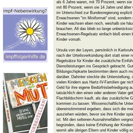
als 6 Jahre waren, mit 70 Prozent, wenn sie 
mit 80 Prozent, wenn sie 14 Jahre und älte
im Unterschied zur Bundesregierung explizit
Erwachsenen "im Miniformat“ sind, sondern 
Kinder wachsen eben noch, weshalb sie häu
brauchen. All das blieb so lange unberücksi
Erwachsenen-Regelsatz einfach bloß einen b
Kinder vorsah.
Ursula von der Leyen, persönlich in Karlsru
nach der Urteilsverkündung dort statt einer
Regelsätze für Kinder die zusätzliche Einfü
Dienstleistungen ins Gespräch gebracht. Gu
Bildungschipkarte bestimmten denn auch mon
darüber. Dahinter steckte die Unterstellung
vielen Kindern aus Hartz-IV-Familien gar ni
Geld für ihre eigene Bedürfnisbefriedigung
tatsächlich den einen oder anderen Vater geb
Flachbildschirm kauft, als das zusätzliche 
kommen zu lassen. Wissenschaftliche Unte
übereinstimmend ergeben, dass sich die mei
ausziehen würden, bevor sie ihre Kinder spür
ist. Mit den seltenen Ausnahmefällen vergn
begründen, dass keine Erhöhung der Kinderre
womit alle übrigen Eltern und Kinder völlig s