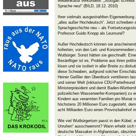
Medienkultur verkündete: „Stuttgart schreib
Sprache neu!“ (BILD, 18.12. 2010)
Ihrer vielmals ausgestrahlten Eigenwerbung
„alles außer Hochdeutsch“. Jetzt schreiben 
Sprachgeschichte neu – als Fortsetzungsst
Professor Guido Knopp als Leumund?
Außer Hochdeutsch können sie anscheinend a
hofierten, von den Leit- und Konzernmedien
Wutbürger. Sonst hätten sie geschnallt: Ei
Besänftiger ist es, Probleme aus ihren pol
lösen und sie isoliert in aller Breite zu disk
diese Schwaben, aufgrund solcher Einschät
Heiner Geißler den Überdruck ventilieren la
und seiner Welt (inklusive CDU-Parteifreun
Ministerpräsident und damit Baden-Württemb
polizeilichen Wasserwerfer-Kompanien) zu er
Kindern aus verarmten Familien pro Monat n
höchstens 20 Millionen Euro zugesteht, dem 
acht Milliarden Euro einen Provinzbahnhof i
Wie viel Wutbürgertum passt in den Kübel, eh
Unruhen“ ausschwemmt? Wann erhebt sich 
deutsche Massaker in Afghanistan, obszöne