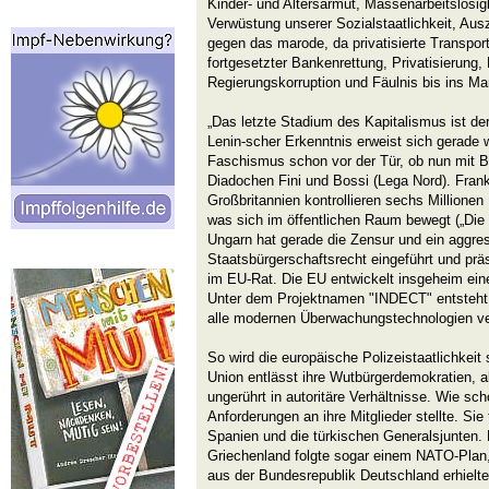
Kinder- und Altersarmut, Massenarbeitslosigk
Verwüstung unserer Sozialstaatlichkeit, Au
gegen das marode, da privatisierte Transpor
fortgesetzter Bankenrettung, Privatisierung
Regierungskorruption und Fäulnis bis ins Ma
„Das letzte Stadium des Kapitalismus ist der
Lenin-scher Erkenntnis erweist sich gerade wi
Faschismus schon vor der Tür, ob nun mit B
Diadochen Fini und Bossi (Lega Nord). Frank
Großbritannien kontrollieren sechs Million
was sich im öffentlichen Raum bewegt („Die
Ungarn hat gerade die Zensur und ein aggre
Staatsbürgerschaftsrecht eingeführt und prä
im EU-Rat. Die EU entwickelt insgeheim e
Unter dem Projektnamen "INDECT" entsteht e
alle modernen Überwachungstechnologien ve
So wird die europäische Polizeistaatlichkeit 
Union entlässt ihre Wutbürgerdemokratien, al
ungerührt in autoritäre Verhältnisse. Wie s
Anforderungen an ihre Mitglieder stellte. Sie 
Spanien und die türkischen Generalsjunten. 
Griechenland folgte sogar einem NATO-Plan
aus der Bundesrepublik Deutschland erhielte