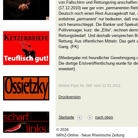
von Fallschirm und Rettungsring anschaffe
(17.12.2010) war gar vom „permanenten Ret
Deutsch noch einen Rest Aussagekraft hat,
entlehnte „permanent“ nur bedeuten, daß ma
sich herumschleppt. Die Banker und Spekul
Politversager, kurz: die „Elite“, rechnen d
Rettungsbedarf. Und deshalb versprechen B
Rettung. Aus öffentlichen Mitteln. Das geht a
Gang. (PK)
(Wiedergabe mit freundlicher Genehmigung der
Die dortige Erstveröffentlichung wurde für d
erweitert).
Online-Flyer Nr. 284 vom 12.01.2011
Druckversion
Startseite
nach oben
© 2026
NRhZ-Online - Neue Rheinische Zeitung