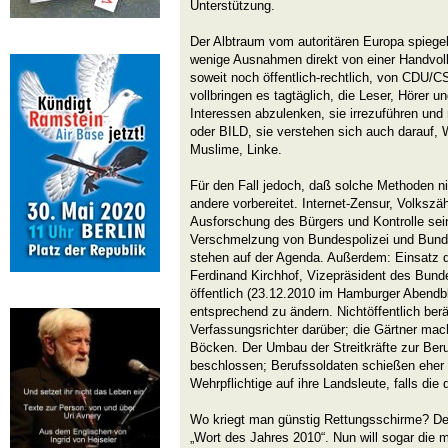
Unterstützung.
Der Albtraum vom autoritären Europa spiegelt
wenige Ausnahmen direkt von einer Handvoll
soweit noch öffentlich-rechtlich, von CDU/
vollbringen es tagtäglich, die Leser, Hörer 
Interessen abzulenken, sie irrezuführen un
oder BILD, sie verstehen sich auch darauf,
Muslime, Linke.
Für den Fall jedoch, daß solche Methoden n
andere vorbereitet. Internet-Zensur, Volks
Ausforschung des Bürgers und Kontrolle sei
Verschmelzung von Bundespolizei und Bund
stehen auf der Agenda. Außerdem: Einsatz 
Ferdinand Kirchhof, Vizepräsident des Bund
öffentlich (23.12.2010 im Hamburger Abendb
entsprechend zu ändern. Nichtöffentlich ber
Verfassungsrichter darüber; die Gärtner mac
Böcken. Der Umbau der Streitkräfte zur Ber
beschlossen; Berufssoldaten schießen eher
Wehrpflichtige auf ihre Landsleute, falls die 
Wo kriegt man günstig Rettungsschirme? De
„Wort des Jahres 2010“. Nun will sogar die