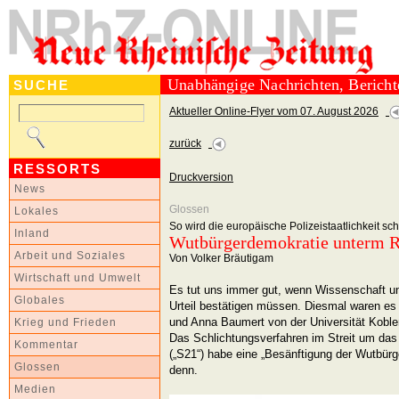
Unabhängige Nachrichten, Berich
SUCHE
Aktueller Online-Flyer vom 07. August 2026
zurück
RESSORTS
Druckversion
News
Glossen
Lokales
So wird die europäische Polizeistaatlichkeit sc
Inland
Wutbürgerdemokratie unterm R
Arbeit und Soziales
Von Volker Bräutigam
Wirtschaft und Umwelt
Es tut uns immer gut, wenn Wissenschaft un
Globales
Urteil bestätigen müssen. Diesmal waren e
und Anna Baumert von der Universität Koble
Krieg und Frieden
Das Schlichtungsverfahren im Streit um das
Kommentar
(„S21“) habe eine „Besänftigung der Wutbürge
Glossen
denn.
Medien