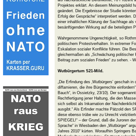
Projektes erklärt. An diesem Meinungsbild h
geändert. Die Ergebnisse der Studie könnten
Erfolg der Gespräche“ interpretiert werden. De
einer inhaltlichen Klärung der Sachfrage als v
besänftigenden Wirkung auf die beteiligten P
Wahrgenommene Ungerechtigkeit, so Rothmu
politischem Protestverhalten. In extremer F
Eskalation sozialer Konflikte führen. Die Be
gleichermaßen als „Schwächung politischer
Beitrag zum sozialen Frieden“ zu sehen. - W
Wutbürgertum S21-Mild.
„Die Erfindung des ‚Wutbürgers’ geschah in d
diffamieren, die ihre Bürgerrechte einfordern
Bauch“, in Ossietzky, 23/10). Der sogenannt
Rechtfertigung jener Haltung, die den Masse
sich selbst als Inkarnation der Nachdenklichk
ausgibt.“ Als Erfinder machte Pätzold den 
diese ebenso trübe wie zu Unrecht vielzitier
SPIEGEL!“ – der Grund, daß die Juroren der 
Sprache“ in Wiesbaden den „Wutbürger“ arg
Jahres 2010“ kürten. Woraufhin Springers B