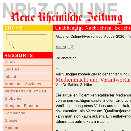
Unabhängige Nachrichten, Berich
SUCHE
Aktueller Online-Flyer vom 06. August 2026
zurück
RESSORTS
Druckversion
News
Medien
Lokales
Auch Blogger können Ziel so genannter Mind-
Inland
Medienmacht und Verantwortu
Arbeit und Soziales
Von Dr. Sabine Schiffer
Wirtschaft und Umwelt
Die aktuellen Polemiken etablierter Medienv
Globales
von einem wichtigen existenziellen Umbruch.
Veröffentlichung eines Videos aus dem Irak,
Krieg und Frieden
dokumentiert, als Verrat am "Qualitätsjourna
Kommentar
kann man sich kaum äußern. Ein entlarvende
Glossen
Dilemmata aufmerksam macht.
Medien