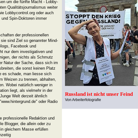
ssen um die fünfte Macht - Lobby-
nten Qualitätsjournalismus weiter
 wie Lobbycontrol.org oder auch
ns und Spin-Doktoren immer
haften der professionellen
sie sind Ziel so genannter Mind-
Blogs, Facebook und
ht nur dem investigativen und
nigen, der nichts als Schmutz
n der Natur der Sache, dass sich im
reiten, die sonst keinen Platz
e es schade, man liesse sich
om Weizen zu trennen, abhalten,
n. Wobei natürlich weniger in
tion liegt, als vielmehr in der
Russland ist nicht unser Feind
 Junge Welt derzeit ähnlich
Von Arbeiterfotografie
"www.hintergrund.de" oder Radio
ne professionelle Redaktion und
 Blogger, die allein oder zu
 in gleichem Masse erfüllen
hzeitig