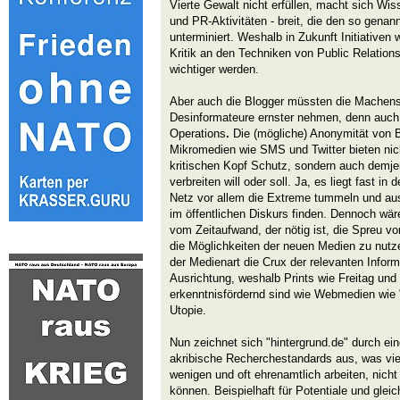
Vierte Gewalt nicht erfüllen, macht sich Wi
und PR-Aktivitäten - breit, die den so genan
unterminiert. Weshalb in Zukunft Initiativen
Kritik an den Techniken von Public Relatio
wichtiger werden.
Aber auch die Blogger müssten die Machensc
Desinformateure ernster nehmen, denn auch 
Operations
.
Die (mögliche) Anonymität von 
Mikromedien wie SMS und Twitter bieten nic
kritischen Kopf Schutz, sondern auch demje
verbreiten will oder soll. Ja, es liegt fast i
Netz vor allem die Extreme tummeln und ausb
im öffentlichen Diskurs finden. Dennoch wär
vom Zeitaufwand, der nötig ist, die Spreu v
die Möglichkeiten der neuen Medien zu nutze
der Medienart die Crux der relevanten Informa
Ausrichtung, weshalb Prints wie Freitag und
erkenntnisfördernd sind wie Webmedien wie 
Utopie.
Nun zeichnet sich "hintergrund.de" durch ei
akribische Recherchestandards aus, was viele
wenigen und oft ehrenamtlich arbeiten, nicht
können. Beispielhaft für Potentiale und gleic