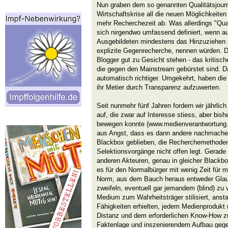
Nun graben dem so genannten Qualitätsjour
Wirtschaftskrise all die neuen Möglichkeit
mehr Recherchezeit ab. Was allerdings "Quali
sich nirgendwo umfassend definiert, wenn auc
Ausgebildeten mindestens das Hinzuziehen m
explizite Gegenrecherche, nennen würden.
Blogger gut zu Gesicht stehen - das kritis
die gegen den Mainstream gebürstet sind. D
automatisch richtiger. Umgekehrt, haben die
ihr Metier durch Transparenz aufzuwerten.
Seit nunmehr fünf Jahren fordern wir jährli
auf, die zwar auf Interesse stiess, aber b
bewegen konnte (www.medienverantwortung.de
aus Angst, dass es dann andere nachmachen
Blackbox geblieben, die Recherchemethode
Selektionsvorgänge nicht offen legt. Gerade 
anderen Akteuren, genau in gleicher Blackb
es für den Normalbürger mit wenig Zeit für 
Norm, aus dem Bauch heraus entweder Glau
zweifeln, eventuell gar jemandem (blind) zu 
Medium zum Wahrheitsträger stilisiert, ans
Fähigkeiten erhielten, jedem Medienprodukt 
Distanz und dem erforderlichen Know-How z
Faktenlage und inszenierendem Aufbau geg