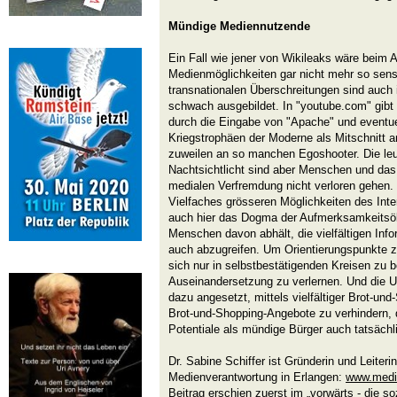
Mündige Mediennutzende
Ein Fall wie jener von Wikileaks wäre beim 
Medienmöglichkeiten gar nicht mehr so sensa
transnationalen Überschreitungen sind auch i
schwach ausgebildet. In "youtube.com" gibt 
durch die Eingabe von "Apache" und eventuel
Kriegstrophäen der Moderne als Mitschnitt 
zuweilen an so manchen Egoshooter. Die l
Nachtsichtlicht sind aber Menschen und das G
medialen Verfremdung nicht verloren gehen.
Vielfaches grösseren Möglichkeiten des Inte
auch hier das Dogma der Aufmerksamkeitsök
Menschen davon abhält, die vielfältigen Info
auch abzugreifen. Um Orientierungspunkte zu
sich nur in selbstbestätigenden Kreisen zu 
Auseinandersetzung zu verlernen. Und die U
dazu angesetzt, mittels vielfältiger Brot-un
Brot-und-Shopping-Angebote zu verhindern,
Potentiale als mündige Bürger auch tatsächl
Dr. Sabine Schiffer ist Gründerin und Leiterin
Medienverantwortung in Erlangen:
www.medi
Beitrag erschien zuerst im „vorwärts - die soz