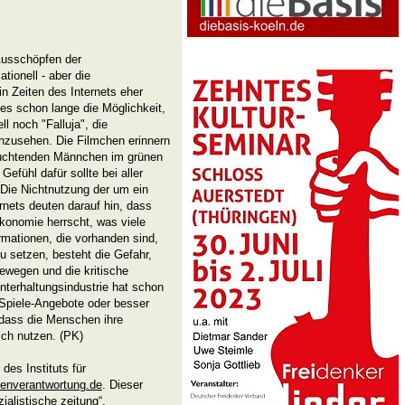
Ausschöpfen der
tionell - aber die
n Zeiten des Internets eher
es schon lange die Möglichkeit,
l noch "Falluja", die
anzusehen. Die Filmchen erinnern
euchtenden Männchen im grünen
efühl dafür sollte bei aller
 Die Nichtnutzung der um ein
rnets deuten darauf hin, dass
onomie herrscht, was viele
rmationen, die vorhanden sind,
 setzen, besteht die Gefahr,
bewegen und die kritische
nterhaltungsindustrie hat schon
d-Spiele-Angebote oder besser
 dass die Menschen ihre
ich nutzen. (PK)
 des Instituts für
enverantwortung.de
. Dieser
ialistische zeitung“,