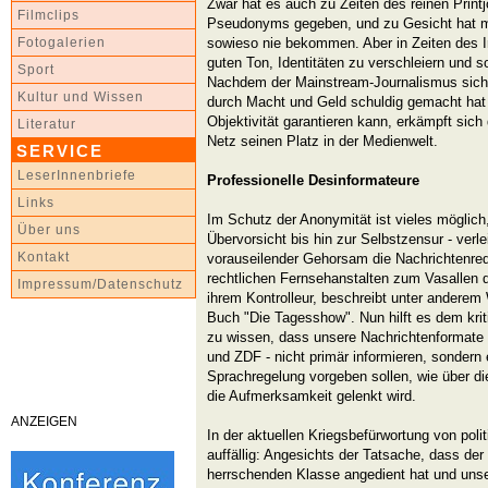
Zwar hat es auch zu Zeiten des reinen Prin
Filmclips
Pseudonyms gegeben, und zu Gesicht hat m
sowieso nie bekommen. Aber in Zeiten des I
Fotogalerien
guten Ton, Identitäten zu verschleiern und s
Sport
Nachdem der Mainstream-Journalismus sich 
Kultur und Wissen
durch Macht und Geld schuldig gemacht hat
Objektivität garantieren kann, erkämpft sich
Literatur
Netz seinen Platz in der Medienwelt.
SERVICE
LeserInnenbriefe
Professionelle Desinformateure
Links
Im Schutz der Anonymität ist vieles möglich
Über uns
Übervorsicht bis hin zur Selbstzensur - verle
Kontakt
vorauseilender Gehorsam die Nachrichtenreda
rechtlichen Fernsehanstalten zum Vasallen de
Impressum/Datenschutz
ihrem Kontrolleur, beschreibt unter andere
Buch "Die Tagesshow". Nun hilft es dem krit
zu wissen, dass unsere Nachrichtenformate 
und ZDF - nicht primär informieren, sondern
Sprachregelung vorgeben sollen, wie über di
die Aufmerksamkeit gelenkt wird.
ANZEIGEN
In der aktuellen Kriegsbefürwortung von poli
auffällig: Angesichts der Tatsache, dass de
herrschenden Klasse angedient hat und unse