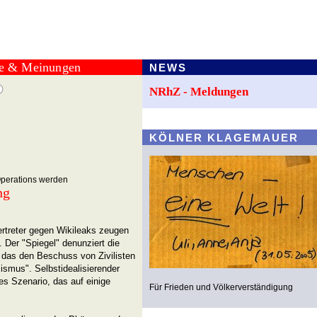
te & Meinungen
NEWS
NRhZ - Meldungen
KÖLNER KLAGEMAUER
Operations werden
ng
ertreter gegen Wikileaks zeugen
 Der "Spiegel" denunziert die
 das den Beschuss von Zivilisten
lismus". Selbstidealisierender
s Szenario, das auf einige
Für Frieden und Völkerverständigung