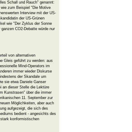
lles Schall und Rauch" genannt:
 wie zum Beispiel "Die Motive
enswerten Interview mit der US-
kandidatin der US-Grünen
ikel wie "Der Zyklus der Sonne
der ganzen CO2-Debatte würde nur
teil von alternativen
e Gleis geführt zu werden: aus
fessionelle Mind-Operators im
anderen immer wieder Diskurse
mindestens der Skandale um
e sie etwa Daniele Ganser
 an dieser Stelle die Lektüre
dem Kunstrasen" über die immer
ikanischen 11. September zur
 neuen Möglichkeiten, aber auch
ung aufgezeigt, die sich des
mediums bedient - angesichts des
stark konformistischen