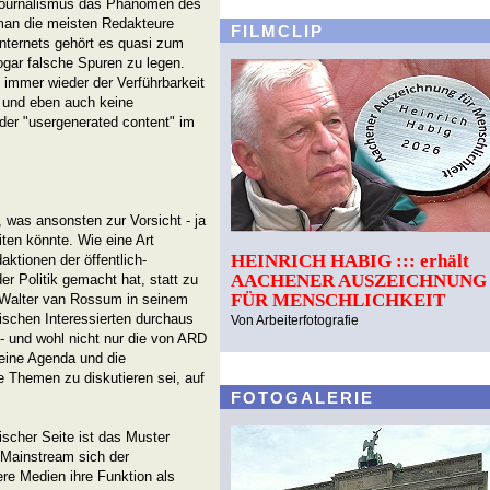
tjournalismus das Phänomen des
an die meisten Redakteure
FILMCLIP
nternets gehört es quasi zum
ogar falsche Spuren zu legen.
immer wieder der Verführbarkeit
 und eben auch keine
 der "usergenerated content" im
, was ansonsten zur Vorsicht - ja
iten könnte. Wie eine Art
HEINRICH HABIG ::: erhält
ktionen der öffentlich-
AACHENER AUSZEICHNUNG
r Politik gemacht hat, statt zu
FÜR MENSCHLICHKEIT
m Walter van Rossum in seinem
ischen Interessierten durchaus
Von Arbeiterfotografie
- und wohl nicht nur die von ARD
 eine Agenda und die
e Themen zu diskutieren sei, auf
FOTOGALERIE
tischer Seite ist das Muster
r Mainstream sich der
re Medien ihre Funktion als