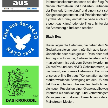
Informationskontaminationen sei der Blog "A
Neben informativen und fundierten Beiträgen
der Kennedy Ermordung" und einem sehr seh
Kongressabgeordneten und Präsidentschafts
Cynthia McKinney enthält die Seite auch Art
steuert das Klima" oder die These, hinter 
die Atomenergie-Industrie stecken.
Black Box
Hierin liegen die Gefahren, die neben dem Vor
Gedankenspielen lauern, nämlich aufs falsch
Unbedacht oder auch gezielt. Dass aber pro
Auftrag von Industrie, Geheimdiensten und 
manipulieren, ist seit dem Bekanntwerden 
CoIntelPro und den NATO-Geheimarmeen, wi
nachweist, ein offenes Geheimnis. Darum sei
unseres online-Beitrags "Konspiration auf 
stärker werdende Bewegung um den US-amer
Lektüre empfohlen. Hier werden deutlich die
die neuen Fussfallen einer Graswurzelbeweg
Internets als Aufklärungs- und Vernetzungs
Versagens der in diesem Bereich besonders 
Mainstream-Medien.