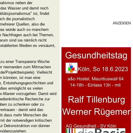
nalismus neben der
en das Wasser und damit noch
tätsjournalismus" ist, findet
h die journalistisch
ANZEIGEN
ehrerer Quellen, also die
 Das würde auch so manchem
che Nachfragen auch bei Themen,
arum sind sie nämlich nicht
 etablierten Medien es versäumt,
ch zu einer Transparenz-Woche
isher niemanden zum Mitmachen
/Projektbeispiele). Vielleicht
 könnten, ist man eine
n, Entstehungsgeschichten und
dies ermöglicht es vielen
ox-Manier vorzugehen. Damit wird
medienkritische Recherche zur
ben zu schenken oder zu
vertrauen - damit wird das
tatt dass mehr Menschen die
mit der notwendigen kritischen
ur Dekonstruktion von dünner
enüberzustehen.