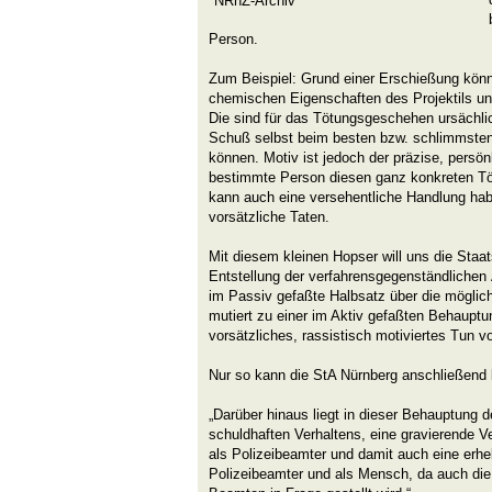
NRhZ-Archiv
Person.
Zum Beispiel: Grund einer Erschießung könne
chemischen Eigenschaften des Projektils u
Die sind für das Tötungsgeschehen ursächlic
Schuß selbst beim besten bzw. schlimmsten W
können. Motiv ist jedoch der präzise, persö
bestimmte Person diesen ganz konkreten Tö
kann auch eine versehentliche Handlung ha
vorsätzliche Taten.
Mit diesem kleinen Hopser will uns die Staa
Entstellung der verfahrensgegenständliche
im Passiv gefaßte Halbsatz über die mögli
mutiert zu einer im Aktiv gefaßten Behauptu
vorsätzliches, rassistisch motiviertes Tun vo
Nur so kann die StA Nürnberg anschließend
„Darüber hinaus liegt in dieser Behauptung d
schuldhaften Verhaltens, eine gravierende Ve
als Polizeibeamter und damit auch eine erhe
Polizeibeamter und als Mensch, da auch die 