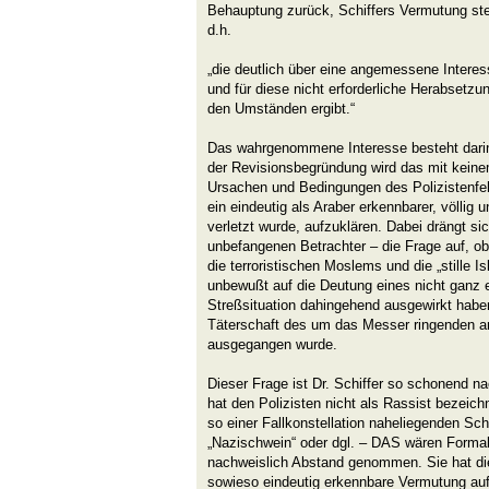
Behauptung zurück, Schiffers Vermutung stel
d.h.
„die deutlich über eine angemessene Inte
und für diese nicht erforderliche Herabsetzu
den Umständen ergibt.“
Das wahrgenommene Interesse besteht darin 
der Revisionsbegründung wird das mit kein
Ursachen und Bedingungen des Polizistenfe
ein eindeutig als Araber erkennbarer, völlig
verletzt wurde, aufzuklären. Dabei drängt sic
unbefangenen Betrachter – die Frage auf, ob
die terroristischen Moslems und die „stille I
unbewußt auf die Deutung eines nicht ganz e
Streßsituation dahingehend ausgewirkt habe
Täterschaft des um das Messer ringenden 
ausgegangen wurde.
Dieser Frage ist Dr. Schiffer so schonend n
hat den Polizisten nicht als Rassist bezeic
so einer Fallkonstellation naheliegenden S
„Nazischwein“ oder dgl. – DAS wären Forma
nachweislich Abstand genommen. Sie hat di
sowieso eindeutig erkennbare Vermutung auf