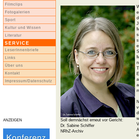
Filmclips
W
e
Fotogalerien
d
Sport
J
Kultur und Wissen
M
s
Literatur
s
SERVICE
e
LeserInnenbriefe
S
M
Links
n
Über uns
T
Kontakt
E
a
Impressum/Datenschutz
a
m
N
v
d
w
Soll demnächst erneut vor Gericht:
ANZEIGEN
V
Dr. Sabine Schiffer
A
NRhZ-Archiv
e