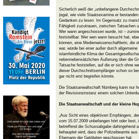
Sicherlich weiß der „unbefangene Durchsch
(egal, wie viele Staatsexamina er bestanden
Gedanken zu lesen. Im Gegensatz zu manche
Fähigkeit zuzutrauen, zwischen Tatsachen 
Wer wann angeschossen wurde, ist – zuminde
feststellbar. Wer wen wann besucht hat, ebe
können, eine Medienwissenschaftlerin, die o
war, würde bei einer außer durch allgemein
islamfeindliche Klima der Gesamtgesellschaft
nebennebensätzlichen Äußerung über die Gr
Tatsache feststellen, auf die er sich ohne 
dieser Durchschnittsempfänger schon so bes
gar nicht erst begreifen könnte.
Die Staatsanwaltschaft Nürnberg kann nur ho
der Revisionsinstanz einem solchen Unterd
Die Staatsanwaltschaft und der kleine Ho
„Aus Sicht eines objektiven Empfängers, der
vom 15.07.2009 unbefangen hört oder liest, 
betreffend die Schussabgabe dahingehend a
behauptet wird, dass der Polizeibeamte aus
Ehemann der Getöteten geschossen hat.