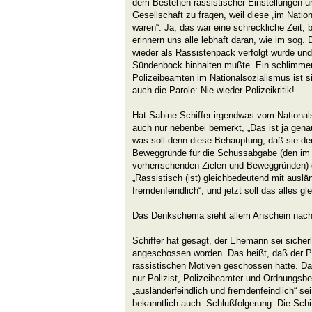
dem Bestehen rassistischer Einstellungen u
Gesellschaft zu fragen, weil diese „im Nati
waren“. Ja, das war eine schreckliche Zeit, b
erinnern uns alle lebhaft daran, wie im sog. 
wieder als Rassistenpack verfolgt wurde und
Sündenbock hinhalten mußte. Ein schlimmer
Polizeibeamten im Nationalsozialismus ist si
auch die Parole: Nie wieder Polizeikritik!
Hat Sabine Schiffer irgendwas vom National
auch nur nebenbei bemerkt, „Das ist ja gena
was soll denn diese Behauptung, daß sie den 
Beweggründe für die Schussabgabe (den im 
vorherrschenden Zielen und Beweggründen) g
„Rassistisch (ist) gleichbedeutend mit auslä
fremdenfeindlich“, und jetzt soll das alles gl
Das Denkschema sieht allem Anschein nach
Schiffer hat gesagt, der Ehemann sei sicher
angeschossen worden. Das heißt, daß der P
rassistischen Motiven geschossen hätte. Da
nur Polizist, Polizeibeamter und Ordnungsb
„ausländerfeindlich und fremdenfeindlich“ se
bekanntlich auch. Schlußfolgerung: Die Schi