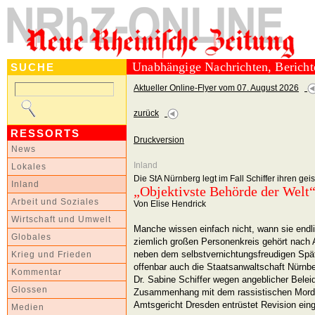
Unabhängige Nachrichten, Berich
SUCHE
Aktueller Online-Flyer vom 07. August 2026
zurück
RESSORTS
Druckversion
News
Inland
Lokales
Die StA Nürnberg legt im Fall Schiffer ihren ge
Inland
„Objektivste Behörde der Welt
Arbeit und Soziales
Von Elise Hendrick
Wirtschaft und Umwelt
Manche wissen einfach nicht, wann sie endl
Globales
ziemlich großen Personenkreis gehört nach 
neben dem selbstvernichtungsfreudigen Spä
Krieg und Frieden
offenbar auch die Staatsanwaltschaft Nürnb
Kommentar
Dr. Sabine Schiffer wegen angeblicher Belei
Glossen
Zusammenhang mit dem rassistischen Mord 
Amtsgericht Dresden entrüstet Revision ein
Medien