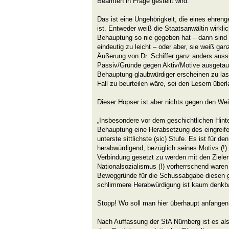
Beamten in Frage gestellt wird.“
Das ist eine Ungehörigkeit, die eines ehreng
ist. Entweder weiß die Staatsanwältin wirkli
Behauptung so nie gegeben hat – dann sind
eindeutig zu leicht – oder aber, sie weiß gan
Äußerung von Dr. Schiffer ganz anders aussi
Passiv/Gründe gegen Aktiv/Motive ausgetau
Behauptung glaubwürdiger erscheinen zu la
Fall zu beurteilen wäre, sei den Lesern überl
Dieser Hopser ist aber nichts gegen den Wei
„Insbesondere vor dem geschichtlichen Hint
Behauptung eine Herabsetzung des eingreife
unterste sittlichste (sic) Stufe. Es ist für
herabwürdigend, bezüglich seines Motivs (!)
Verbindung gesetzt zu werden mit den Ziel
Nationalsozialismus (!) vorherrschend waren 
Beweggründe für die Schussabgabe diesen gle
schlimmere Herabwürdigung ist kaum denkbar
Stopp! Wo soll man hier überhaupt anfangen
Nach Auffassung der StA Nürnberg ist es als