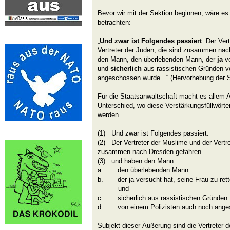
Bevor wir mit der Sektion beginnen, wäre es
betrachten:
„
Und zwar ist Folgendes passiert
: Der Ver
Vertreter der Juden, die sind zusammen na
den Mann, den überlebenden Mann, der
ja
ve
und
sicherlich
aus rassistischen Gründen v
angeschossen wurde...“ (Hervorhebung der 
Für die Staatsanwaltschaft macht es allem 
Unterschied, wo diese Verstärkungsfüllwörte
werden.
(1)
Und zwar ist Folgendes passiert:
(2)
Der Vertreter der Muslime und der Vertre
zusammen nach Dresden gefahren
(3)
und haben den Mann
a.
den überlebenden Mann
b.
der ja versucht hat, seine Frau zu ret
und
c.
sicherlich aus rassistischen Gründen
d.
von einem Polizisten auch noch ange
Subjekt dieser Äußerung sind die Vertreter 