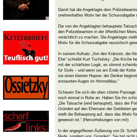
Damit hat die Angeklagte dem Polizeibeamte
unehrenhaftes Motiv bei der Schussabgabe un
Die von der Angeklagten behauptete Tatsache
den Polizeibeamten in der öffentlichen Mei
verächtlich zu machen. Die Angeklagte stell
Motiv für die Schussabgabe rassistisch gewe
In seinem Aufsatz „Von den Kränzen, der A
Ehe“ schreibt Kurt Tucholsky: „Die Kirche be
mit der schärfsten Logik, es stimmt scheinbar 
für Stufe – und wenn sie am Ende der Kett
sie einen kleinen Hopser, der Denker beginn
erstaunten Augen im Himmelblau.“
Schauen Sie sich die oben zitierte Passage
noch einmal in Ruhe an. Haben Sie ihn scho
„Die Tatsache (wird behauptet), dass der Po
Gründen
auf den Ehemann der Getöteten ges
stellt die Behauptung auf, dass das
Motiv
fü
gewesen ist.“ (Hervorhebungen von mir)
In der angegriffenen Äußerung von Dr. Schiff
Rede, sondern von „Gründen“. Sie hat nicht