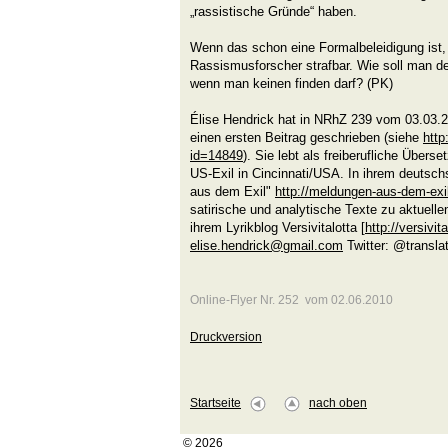
„rassistische Gründe“ haben.
Wenn das schon eine Formalbeleidigung ist,
Rassismusforscher strafbar. Wie soll man 
wenn man keinen finden darf? (PK)
Élise Hendrick hat in NRhZ 239 vom 03.03.20
einen ersten Beitrag geschrieben (siehe
http
id=14849
).
Sie lebt als freiberufliche Überse
US-Exil in Cincinnati/USA. In ihrem deutsc
aus dem Exil"
http://meldungen-aus-dem-exil
satirische und analytische Texte zu aktuell
ihrem Lyrikblog Versivitalotta [
http://versivit
elise.hendrick@gmail.com
Twitter: @translat
Online-Flyer Nr. 252 vom 02.06.2010
Druckversion
Startseite
nach oben
© 2026