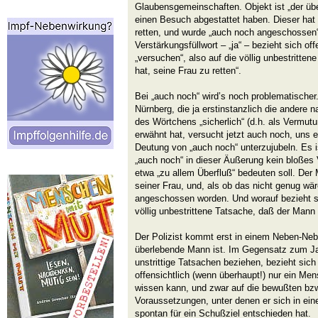
Glaubensgemeinschaften. Objekt ist „der üb
einen Besuch abgestattet haben. Dieser hat 
retten, und wurde „auch noch angeschossen“
Verstärkungsfüllwort – „ja“ – bezieht sich of
„versuchen“, also auf die völlig unbestritten
hat, seine Frau zu retten“.
Bei „auch noch“ wird’s noch problematischer
Nürnberg, die ja erstinstanzlich die andere
des Wörtchens „sicherlich“ (d.h. als Vermut
erwähnt hat, versucht jetzt auch noch, uns 
Deutung von „auch noch“ unterzujubeln. Es is
„auch noch“ in dieser Äußerung kein bloßes 
etwa „zu allem Überfluß“ bedeuten soll. Der 
seiner Frau, und, als ob das nicht genug wäre
angeschossen worden. Und worauf bezieht si
völlig unbestrittene Tatsache, daß der Man
Der Polizist kommt erst in einem Neben-Neb
überlebende Mann ist. Im Gegensatz zum Ja
unstrittige Tatsachen beziehen, bezieht sich
offensichtlich (wenn überhaupt!) nur ein Men
wissen kann, und zwar auf die bewußten bz
Voraussetzungen, unter denen er sich in eine
spontan für ein Schußziel entschieden hat.