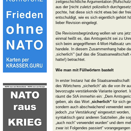
zeitgeschichtliche Argumentation (Rufschutz
aus der [nicht zuletzt polizeilich durchgese
pochte, hat diese sich nicht etwa bei der fre
entschuldigt, wie es sich eigentlich gehört h
lieber Revision eingelegt.
Die Revisionsbegründung wollen wir uns jet
einmal heißt es, das Amtsgericht sei zu Un
sich beim angegriffenen 4-Wort-Halbsatz u
handele. In diesem Zusammenhang habe das
‚sicherlich’“ (auf das die Staatsanwaltschaft 
hatte!) betrachtet.
Wie man mit Füllwörtern bastelt
In erster Instanz hat die Staatsanwaltschaf
des Wörtchens „sicherlich“ als die von ihr a
bevorzugte verstärkende Variante ignoriert.
räumt die StA immerhin ein: „Dem Amtsgerich
geben, als das Wort „
sicherlich“
für sich g
sondern auch abschwächend verwendet werde
jedoch „zur Verstärkung“ eingesetzt worden, 
syntaktisch ganz anderen Satzteilen „die sog
„auch noch“ verwendet wurden“ und dem mehr
zwar ist Folgendes passiert“ vorangegangen 