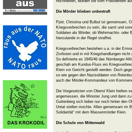
hochhielten, wurden sie vom Präsidenten a
Die Mörder blieben unbestraft
Pjotr, Christina und Bulbul ist gemeinsam, O
Kriegsverbrechen zu sein, die samt und sond
Soldaten als Mörder, ob Wehrmachts- oder 
hierzulande in der Regel straffrei.
Kriegsverbrechen bestehen u.a. in der Erm
Zivilisten und in mit Kriegshandlungen nicht
So definierte es 1945/46 das Nürnberger Alli
geschah am Kundus-Fluss ein Kriegsverbre
Klein vor Gericht gestellt werden. Doch gegen
so wie gegen den Nazisoldaten von Rotenburg
auch der Mörder-Kommandeur von Kommeno bl
Die Vorgesetzten von Oberst Klein hielten sei
angemessen, die Minister Jung und dann zu
Guttenberg sich lieber nur noch hinter den Ob
Untat stellen mochte. Allen gemeinsam im B
Solidarität“ mit dem Massenmörder Klein.
Die Schule von Mittenwald