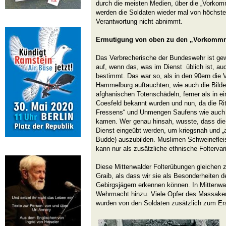
durch die meisten Medien, über die „Vorkom
werden die Soldaten wieder mal von höchster
Verantwortung nicht abnimmt.
Ermutigung von oben zu den „Vorkommn
Das Verbrecherische der Bundeswehr ist gew
auf, wenn das, was im Dienst üblich ist, auc
bestimmt. Das war so, als in den 90ern die
Hammelburg auftauchten, wie auch die Bilde
afghanischen Totenschädeln, ferner als in e
Coesfeld bekannt wurden und nun, da die Ri
Fressens“ und Unmengen Saufens wie auch 
kamen. Wer genau hinsah, wusste, dass die 
Dienst eingeübt werden, um kriegsnah und „
Budde) auszubilden. Muslimen Schweinefleis
kann nur als zusätzliche ethnische Folterva
Diese Mittenwalder Folterübungen gleichen
Graib, als dass wir sie als Besonderheiten d
Gebirgsjägern erkennen können. In Mittenwa
Wehrmacht hinzu. Viele Opfer des Massake
wurden von den Soldaten zusätzlich zum E