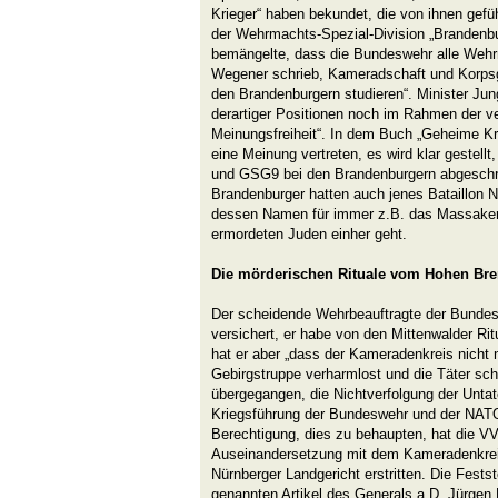
Krieger“ haben bekundet, die von ihnen gefüh
der Wehrmachts-Spezial-Division „Brandenbu
bemängelte, dass die Bundeswehr alle Wehr
Wegener schrieb, Kameradschaft und Korpsge
den Brandenburgern studieren“. Minister Jung
derartiger Positionen noch im Rahmen der ve
Meinungsfreiheit“. In dem Buch „Geheime Kri
eine Meinung vertreten, es wird klar gestellt
und GSG9 bei den Brandenburgern abgeschr
Brandenburger hatten auch jenes Bataillon Na
dessen Namen für immer z.B. das Massaker
ermordeten Juden einher geht.
Die mörderischen Rituale vom Hohen Br
Der scheidende Wehrbeauftragte der Bundes
versichert, er habe von den Mittenwalder Ri
hat er aber „dass der Kameradenkreis nicht 
Gebirgstruppe verharmlost und die Täter sch
übergegangen, die Nichtverfolgung der Untaten
Kriegsführung der Bundeswehr und der NATO-
Berechtigung, dies zu behaupten, hat die VV
Auseinandersetzung mit dem Kameradenkrei
Nürnberger Landgericht erstritten. Die Festst
genannten Artikel des Generals a.D. Jürgen 