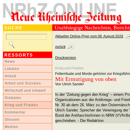
Unabhängige Nachrichten, Berich
SUCHE
Aktueller Online-Flyer vom 08. August 2026
zurück
RESSORTS
Druckversion
News
Krieg und Frieden
Lokales
Folterrituale und Morde gehören zur Kriegsfü
Inland
Mit Ermutigung von oben
Arbeit und Soziales
Von Ulrich Sander
Wirtschaft und Umwelt
In der “Zeitung gegen den Krieg“ – einem P
Globales
Organisationen aus der Antikriegs- und Fr
Nr. 30 ab dem 26. März zu den Ostermärsche
Krieg und Frieden
Ulrich Sander, Sprecher der Vereinigung der
Kommentar
Bund der AntifaschistInnen in NRW (VVN-BdA
Glossen
geschrieben. - Die Redaktion
Medien