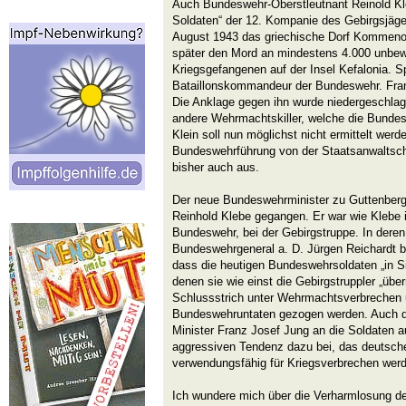
Auch Bundeswehr-Oberstleutnant Reinold Kleb
Soldaten“ der 12. Kompanie des Gebirgsjäg
August 1943 das griechische Dorf Kommeno 
später den Mord an mindestens 4.000 unbewa
Kriegsgefangenen auf der Insel Kefalonia. S
Bataillonskommandeur der Bundeswehr. Franz
Die Anklage gegen ihn wurde niedergeschlag
andere Wehrmachtskiller, welche die Bunde
Klein soll nun möglichst nicht ermittelt werde
Bundeswehrführung von der Staatsanwaltscha
bisher auch aus.
Der neue Bundeswehrminister zu Guttenberg 
Reinhold Klebe gegangen. Er war wie Klebe i
Bundeswehr, bei der Gebirgstruppe. In deren 
Bundeswehrgeneral a. D. Jürgen Reichardt b
dass die heutigen Bundeswehrsoldaten „in Si
denen sie wie einst die Gebirgstruppler „über
Schlussstrich unter Wehrmachtsverbrechen 
Bundeswehruntaten gezogen werden. Auch di
Minister Franz Josef Jung an die Soldaten au
aggressiven Tendenz dazu bei, das deutsch
verwendungsfähig für Kriegsverbrechen wer
Ich wundere mich über die Verharmlosung 