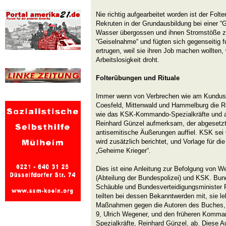
Nie richtig aufgearbeitet worden ist der Fol
Rekruten in der Grundausbildung bei einer “
Wasser übergossen und ihnen Stromstöße zu
“Geiselnahme“ und fügten sich gegenseitig f
ertrugen, weil sie ihren Job machen wollten,
Arbeitslosigkeit droht.
Folterübungen und Rituale
Immer wenn von Verbrechen wie am Kundusflu
Coesfeld, Mittenwald und Hammelburg die Re
wie das KSK-Kommando-Spezialkräfte und a
Reinhard Günzel aufmerksam, der abgesetzt 
antisemitische Äußerungen auffiel. KSK sei
wird zusätzlich berichtet, und Vorlage für di
„Geheime Krieger“.
Dies ist eine Anleitung zur Befolgung von W
(Abteilung der Bundespolizei) und KSK. Bu
Schäuble und Bundesverteidigungsminister 
teilten bei dessen Bekanntwerden mit, sie le
Maßnahmen gegen die Autoren des Buches,
9, Ulrich Wegener, und den früheren Kom
Spezialkräfte, Reinhard Günzel, ab. Diese