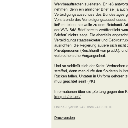
Wehrbeauftragten zuleiteten. Er ließ antworte
nehmen, denn ein ähnlicher Brief sei ja auc
Verteidigungsausschuss des Bundestages ge
Vorsitzende des Verteidigungsausschusses,
ließ mitteilen, sie wolle zu dem Reichardt-Ar
der VVN-BdA-Brief bereits veröffentlicht wor
Briefen“ nichts sage. Die ebenfalls angeschr
Verteidigungsstaatssekretär und Gebirgstrup
ausrichten, die Regierung äußere sich nicht
Privatpersonen (Reichhardt war ja a.D.), un
verbrecherische Vergangenheit.
Und so schließt sich der Kreis: Verbrechen 
straffrei, denn man dürfe den Soldaten in ih
Rücken fallen. Untaten in Uniform gehören z
muß geächtet sein! (PK)
Informationen über die „Zeitung gegen den K
krieg.de/aktuell/
Online-Flyer Nr. 242 vom 24.03.2010
Druckversion