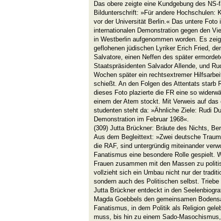
Das obere zeigte eine Kundgebung des NS-f
Bildunterschrift: »Für andere Hochschulen
vor der Universität Berlin.« Das untere Foto 
internationalen Demonstration gegen den Vi
in Westberlin aufgenommen worden. Es zeigt
geflohenen jüdischen Lyriker Erich Fried, d
Salvatore, einen Neffen des später ermordet
Staatspräsidenten Salvador Allende, und R
Wochen später ein rechtsextremer Hilfsarbei
schießt. An den Folgen des Attentats starb 
dieses Foto plazierte die FR eine so widerwär
einem der Atem stockt. Mit Verweis auf das d
studenten steht da: »Ähnliche Ziele: Rudi Du
Demonstration im Februar 1968«.
(309) Jutta Brückner: Bräute des Nichts, Berl
Aus dem Begleittext: »Zwei deutsche Trauma
die RAF, sind untergründig miteinander verwo
Fanatismus eine besondere Rolle gespielt. W
Frauen zusammen mit den Massen zu politi
vollzieht sich ein Umbau nicht nur der tradit
sondern auch des Politischen selbst. Triebe
Jutta Brückner entdeckt in den Seelenbiogra
Magda Goebbels den gemeinsamen Bodensat
Fanatismus, in dem Politik als Religion gele
muss, bis hin zu einem Sado-Masochismus, 