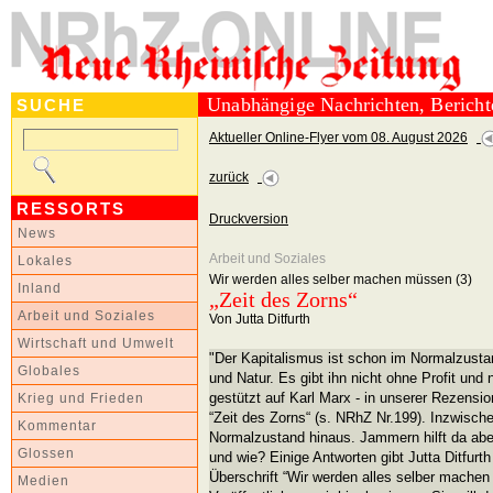
Unabhängige Nachrichten, Berich
SUCHE
Aktueller Online-Flyer vom 08. August 2026
zurück
RESSORTS
Druckversion
News
Arbeit und Soziales
Lokales
Wir werden alles selber machen müssen (3)
Inland
„Zeit des Zorns“
Arbeit und Soziales
Von Jutta Ditfurth
Wirtschaft und Umwelt
"Der Kapitalismus ist schon im Normalzusta
Globales
und Natur. Es gibt ihn nicht ohne Profit und
gestützt auf Karl Marx - in unserer Rezension
Krieg und Frieden
“Zeit des Zorns“ (s. NRhZ Nr.199). Inzwische
Kommentar
Normalzustand hinaus. Jammern hilft da aber
Glossen
und wie? Einige Antworten gibt Jutta Ditfurth
Überschrift “Wir werden alles selber mache
Medien