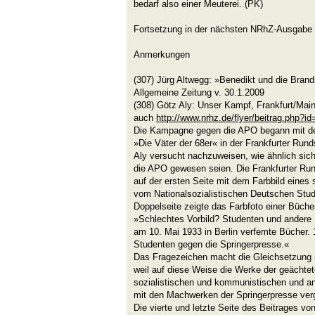
bedarf also einer Meuterei. (PK)
Fortsetzung in der nächsten NRhZ-Ausgabe
Anmerkungen
(307) Jürg Altwegg: »Benedikt und die Brandst
Allgemeine Zeitung v. 30.1.2009
(308) Götz Aly: Unser Kampf, Frankfurt/Main
auch
http://www.nrhz.de/flyer/beitrag.php?i
Die Kampagne gegen die APO begann mit dem
»Die Väter der 68er« in der Frankfurter Run
Aly versucht nachzuweisen, wie ähnlich si
die APO gewesen seien. Die Frankfurter Run
auf der ersten Seite mit dem Farbbild eine
vom Nationalsozialistischen Deutschen Stud
Doppelseite zeigte das Farbfoto einer Bücher
»Schlechtes Vorbild? Studenten und andere 
am 10. Mai 1933 in Berlin verfemte Bücher. 1
Studenten gegen die Springerpresse.«
Das Fragezeichen macht die Gleichsetzung n
weil auf diese Weise die Werke der geächtet
sozialistischen und kommunistischen und anti
mit den Machwerken der Springerpresse ver
Die vierte und letzte Seite des Beitrages v