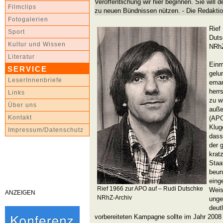
Veröffentlichung wir hier beginnen. Sie will 
Filmclips
zu neuen Bündnissen nützen. - Die Redakti
Fotogalerien
Rief
Sport
Duts
Kultur und Wissen
NRhZ
Literatur
Einm
SERVICE
gelu
LeserInnenbriefe
eman
herr
Links
zu wi
Über uns
auße
Kontakt
(APO
Klug
Impressum/Datenschutz
dass
der 
krat
Staa
beun
eing
Rief 1966 zur APO auf – Rudi Dutschke
Weis
ANZEIGEN
NRhZ-Archiv
unge
deutl
vorbereiteten Kampagne sollte im Jahr 2008