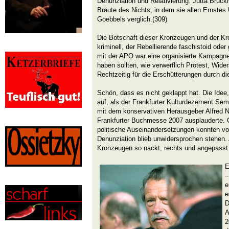
Denunziation und Relativierung: Jutta Brück
Bräute des Nichts, in dem sie allen Ernstes
Goebbels verglich.(309)
Die Botschaft dieser Kronzeugen und der Kro
kriminell, der Rebellierende faschistoid ode
mit der APO war eine organisierte Kampagne,
haben sollten, wie verwerflich Protest, Wide
Rechtzeitig für die Erschütterungen durch d
Schön, dass es nicht geklappt hat. Die Idee,
auf, als der Frankfurter Kulturdezernent Sem
mit dem konservativen Herausgeber Alfred 
Frankfurter Buchmesse 2007 ausplauderte. G
politische Auseinandersetzungen konnten vor
Denunziation blieb unwidersprochen stehen
Kronzeugen so nackt, rechts und angepasst 
E
–
e
e
D
A
2