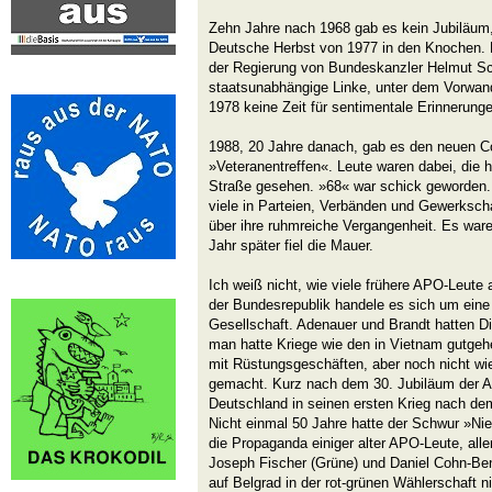
Zehn Jahre nach 1968 gab es kein Jubiläum,
Deutsche Herbst von 1977 in den Knochen. 
der Regierung von Bundeskanzler Helmut S
staatsunabhängige Linke, unter dem Vorwand
1978 keine Zeit für sentimentale Erinnerung
1988, 20 Jahre danach, gab es den neuen 
»Veteranentreffen«. Leute waren dabei, die h
Straße gesehen. »68« war schick geworden.
viele in Parteien, Verbänden und Gewerkschaf
über ihre ruhmreiche Vergangenheit. Es ware
Jahr später fiel die Mauer.
Ich weiß nicht, wie viele frühere APO-Leute 
der Bundesrepublik handele es sich um eine n
Gesellschaft. Adenauer und Brandt hatten D
man hatte Kriege wie den in Vietnam gutgeh
mit Rüstungsgeschäften, aber noch nicht wi
gemacht. Kurz nach dem 30. Jubiläum der 
Deutschland in seinen ersten Krieg nach de
Nicht einmal 50 Jahre hatte der Schwur »Nie
die Propaganda einiger alter APO-Leute, all
Joseph Fischer (Grüne) und Daniel Cohn-Be
auf Belgrad in der rot-grünen Wählerschaft 