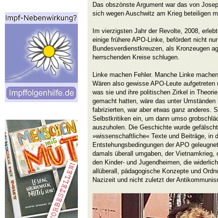
Das obszönste Argument war das von Josep
sich wegen Auschwitz am Krieg beteiligen 
Im vierzigsten Jahr der Revolte, 2008, erleb
einige frühere APO-Linke, befördert nicht nur
Bundesverdienstkreuzen, als Kronzeugen agg
herrschenden Kreise schlugen.
Linke machen Fehler. Manche Linke machen
Wären also gewisse APO-Leute aufgetreten 
was sie und ihre politischen Zirkel in Theor
gemacht hatten, wäre das unter Umständen 
fabrizierten, war aber etwas ganz anderes. S
Selbstkritiken ein, um dann umso grobschlä
auszuholen. Die Geschichte wurde gefälscht
»wissenschaftliche« Texte und Beiträge, in 
Entstehungsbedingungen der APO geleugnet w
damals überall umgaben, der Vietnamkrieg, 
den Kinder- und Jugendheimen, die widerlich
allüberall, pädagogische Konzepte und Ordn
Nazizeit und nicht zuletzt der Antikommuni