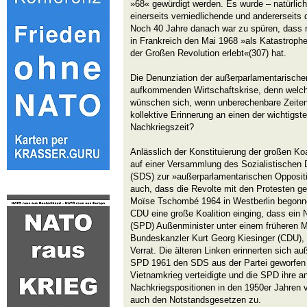
»68« gewürdigt werden. Es wurde – natürli
einerseits verniedlichende und andererseit
Noch 40 Jahre danach war zu spüren, dass ni
in Frankreich den Mai 1968 »als Katastroph
der Großen Revolution erlebt«(307) hat.
Die Denunziation der außerparlamentarische
aufkommenden Wirtschaftskrise, denn welch
wünschen sich, wenn unberechenbare Zeiten 
kollektive Erinnerung an ­einen der wichtigs
Nachkriegszeit?
Anlässlich der Konstituierung der großen Koa
auf einer Versammlung des Sozialistischen
(SDS) zur »außerparlamentarischen Oppositi
auch, dass die Revolte mit den Protesten g
Moïse Tschombé 1964 in Westberlin begonn
CDU eine große Koalition einging, dass ein N
(SPD) Außenminister unter einem früheren 
Bundeskanzler Kurt Georg Kiesinger (CDU), w
Verrat. Die älteren Linken erinnerten sich a
SPD 1961 den SDS aus der Partei geworfen 
Vietnamkrieg verteidigte und die SPD ihre ant
Nachkriegspositionen in den 1950er Jahren v
auch den Notstandsgesetzen zu.