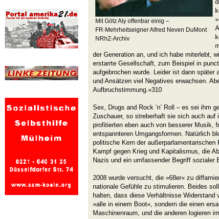
d
k
»
Mit Götz Aly offenbar einig –
A
FR-Mehrheitseigner Alfred Neven DuMont
k
NRhZ-Archiv
m
der Generation an, und ich habe miterlebt, w
erstarrte Gesellschaft, zum Beispiel in punc
aufgebrochen wurde. Leider ist dann später
und Ansätzen viel Negatives erwachsen. Abe
Aufbruchstimmung.«310
Sex, Drugs and Rock ’n’ Roll – es sei ihm ge
Zuschauer, so streberhaft sie sich auch auf i
profitierten eben auch von besserer Musik, 
entspannteren Umgangsformen. Natürlich blei
politische Kern der außerparlamentarischen 
Kampf gegen Krieg und Kapitalismus, die A
Nazis und ein umfassender Begriff sozialer 
2008 wurde versucht, die »68er« zu diffamie
nationale Gefühle zu stimulieren. Beides soll
halten, dass diese Verhältnisse Widerstand v
»alle in einem Boot«, sondern die einen ers
Maschinenraum, und die anderen logieren i