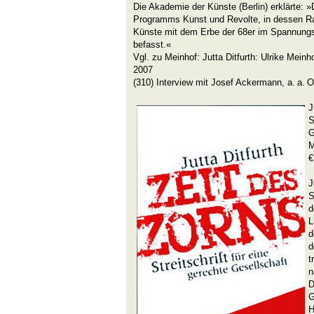
Die Akademie der Künste (Berlin) erklärte: »D
Programms Kunst und Revolte, in dessen R
Künste mit dem Erbe der 68er im Spannungsf
befasst.«
Vgl. zu Meinhof: Jutta Ditfurth: Ulrike Meinhof
2007
(310) Interview mit Josef Ackermann, a. a. O
J
S
G
M
€
J
S
d
L
d
d
t
n
D
G
H