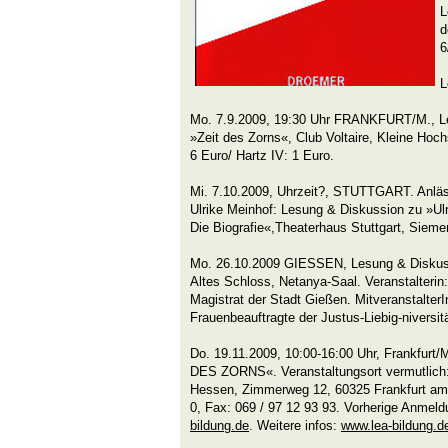
L
d
6
L
Mo. 7.9.2009, 19:30 Uhr FRANKFURT/M., L
»Zeit des Zorns«, Club Voltaire, Kleine Hochst
6 Euro/ Hartz IV: 1 Euro.
Mi. 7.10.2009, Uhrzeit?, STUTTGART. Anläs
Ulrike Meinhof: Lesung & Diskussion zu »Ulr
Die Biografie«,Theaterhaus Stuttgart, Siemen
Mo. 26.10.2009 GIESSEN, Lesung & Diskussi
Altes Schloss, Netanya-Saal. Veranstalterin
Magistrat der Stadt Gießen. Mitveranstalter
Frauenbeauftragte der Justus-Liebig-niversitä
Do. 19.11.2009, 10:00-16:00 Uhr, Frankfur
DES ZORNS«. Veranstaltungsort vermutlic
Hessen, Zimmerweg 12, 60325 Frankfurt am M
0, Fax: 069 / 97 12 93 93. Vorherige Anmel
bildung.de
. Weitere infos:
www.lea-bildung.d