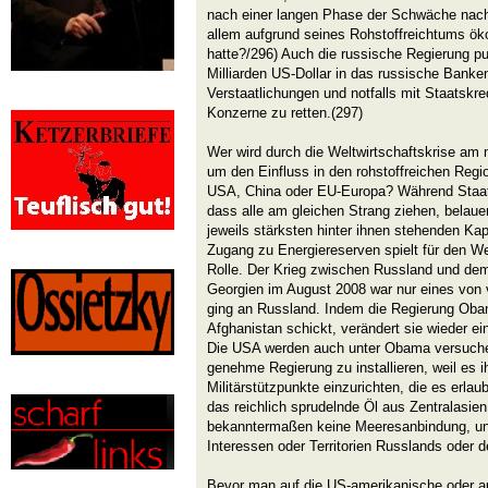
nach einer langen Phase der Schwäche nach 
allem aufgrund seines Rohstoffreichtums ök
hatte?/296) Auch die russische Regierung p
Milliarden US-Dollar in das russische Bank
Verstaatlichungen und notfalls mit Staatskr
Konzerne zu retten.(297)
Wer wird durch die Weltwirtschaftskrise a
um den Einfluss in den rohstoffreichen Regi
USA, China oder EU-Europa? Während Staat
dass alle am gleichen Strang ziehen, belauer
jeweils stärksten hinter ihnen stehenden Kapi
Zugang zu Energiereserven spielt für den We
Rolle. Der Krieg zwischen Russland und de
Georgien im August 2008 war nur eines von 
ging an Russland. Indem die Regierung Ob
Afghanistan schickt, verändert sie wieder ei
Die USA werden auch unter Obama versuchen
genehme Regierung zu installieren, weil es ihr
Militärstützpunkte einzurichten, die es erlau
das reichlich sprudelnde Öl aus Zentralasie
bekanntermaßen keine Meeresanbindung, un
Interessen oder Territorien Russlands oder 
Bevor man auf die US-amerikanische oder 