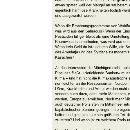
etwas später, weil der Mangel an sauberem W
eigentlich harmlose Krankheiten tödlich werd
und ausgeweitet werden.
Wenn die Ernährungsprogramme von Wohlfah
was wird aus den Sahraouis? Wenn der Eins
Pestiziden billiger bleibt als eine Umstellun
Baumwollanbaumethoden, was wird aus den 
Wenn kein Geld da ist und kein Wille, die 
des Amudarja und des Syrdarja zu modernisi
Kasachen?
All das interessiert die Mächtigen nicht, so
Pipelines fließt. »Notleidende Banken« müss
Klima – und hat nicht die Klimakatastrophe 
nun leichter an die Ressourcen am Nordpol
Dürre, Krankheiten und Armut werden nicht n
sondern auch dazu, dass mehr Menschen, et
werden, Europa zu erreichen. Noch mehr Mi
auch deutscher Polizisten im Mittelmeer ert
kapitalistischen Zentren gelingen, ihre eigen
halten und gleichzeitig einen größeren Teil 
zu retten? Und wenn ja: zu welchem Preis 