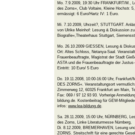
Mo. 7.9.2009, 19:30 Uhr FRANKFURT/M., Le
des Zorns«, Club Voltaire, Kleine Hochstr. 5, 
ermässigt: 6 Euro/Hartz IV: 1 Euro.
Mi. 7.10.2009, Uhrzeit?, STUTTGART. Anläs
von Ulrike Meinhof: Lesung & Diskussion zu
Biografie«,Theaterhaus Stuttgart, Siemensstr
Mo. 26.10.2009 GIESSEN, Lesung & Diskuss
Ort: Altes Schloss, Netanya-Saal. Veranstalt
Frauenbeauftragte, Magistrat der Stadt Gieß
ASTA und die Frauenbeauftragte der Justus-L
Eintritt: 10 Euro/ 5 Euro
Do. 19.11.2008, 10:00-16:00 Uhr, Frankfur
DES ZORNS«. Veranstaltungsort vermutlic
Zimmerweg 12, 60325 Frankfurt am Main, Tel
Fax: 069 / 97 12 93 93. Vorherige Anmeldun
bildung.de. Kostenbeitrag für GEW-Mitgliede
infos:
www.lea-bildung.de
.
Sa. 28.11.2009, 15:00 Uhr, NÜRNBERG, Les
des Zorns, Linke Literaturmesse Nürnberg,
Di. 8.12.2009, BREMERHAVEN, Lesung und
ZORNS. Streitschrift für eine gerechte Gese