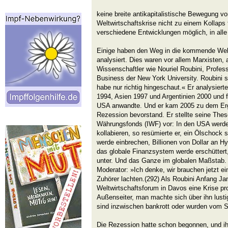
keine breite antikapitalistische Bewegung vo
Weltwirtschaftskrise nicht zu einem Kollaps 
verschiedene Entwicklungen möglich, in alle
Einige haben den Weg in die kommende Weltw
analysiert. Dies waren vor allem Marxisten, 
Wissenschaftler wie Nouriel Roubini, Profes
Business der New York University. Roubini sa
habe nur richtig hingeschaut.« Er analysiert
1994, Asien 1997 und Argentinien 2000 und fa
USA anwandte. Und er kam 2005 zu dem Erg
Rezession bevorstand. Er stellte seine The
Währungsfonds (IWF) vor: In den USA werde
kollabieren, so resümierte er, ein Ölschock
werde einbrechen, Billionen von Dollar an H
das globale Finanzsystem werde erschütter
unter. Und das Ganze im globalen Maßstab. A
Moderator: »Ich denke, wir brauchen jetzt ei
Zuhörer lachten.(292) Als Roubini Anfang J
Weltwirtschaftsforum in Davos eine Krise pro
Außenseiter, man machte sich über ihn lusti
sind inzwischen bankrott oder wurden vom S
Die Rezession hatte schon begonnen, und i