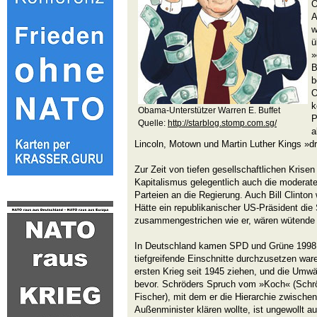
O
A
w
ü
»
B
b
O
k
Obama-Unterstützer Warren E. Buffet
P
Quelle:
http://starblog.stomp.com.sg/
a
Lincoln, Motown und Martin Luther Kings »d
Zur Zeit von tiefen gesellschaftlichen Krise
Kapitalismus gelegentlich auch die moderate
Parteien an die Regierung. Auch Bill Clinton 
Hätte ein republikanischer US-Präsident die
zusammengestrichen wie er, wären wütende
In Deutschland kamen SPD und Grüne 1998 a
tiefgreifende Einschnitte durchzusetzen ware
ersten Krieg seit 1945 ziehen, und die Umw
bevor. Schröders Spruch vom »Koch« (Schrö
Fischer), mit dem er die Hierarchie zwische
Außenminister klären wollte, ist ungewollt auf