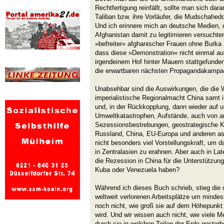
Rechtfertigung reinfällt, sollte man sich dar
Taliban bzw. ihre Vorläufer, die Mudschahed
Und ich erinnere mich an deutsche Medien, 
Afghanistan damit zu legitimieren versuchte
»befreiter« afghanischer Frauen ohne Burka z
dass diese »Demonstration« nicht einmal auf
irgendeinem Hof hinter Mauern stattgefunden
die erwartbaren nächsten Propagandakampa
Unabsehbar sind die Auswirkungen, die die W
imperialistische Regionalmacht China samt i
und, in der Rückkopplung, dann wieder auf 
Umweltkatastrophen, Aufstände, auch von a
Sezessionsbestrebungen, geostrategische K
Russland, China, EU-Europa und anderen as
nicht besonders viel Vorstellungskraft, um da
in Zentralasien zu erahnen. Aber auch in La
die Rezession in China für die Unterstützung 
Kuba oder Venezuela haben?
Während ich dieses Buch schrieb, stieg die o
weltweit verlorenen Arbeitsplätze um mindes
noch nicht, wie groß sie auf dem Höhepunkt 
wird. Und wir wissen auch nicht, wie viele
durch sie in welchen Teilen der Erde gestorb