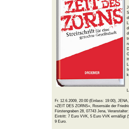
J
S
d
L
d
d
t
n
D
G
H
L
I
k
L
Fr. 12.6.2009, 20:00 (Einlass: 19:00), JEN
»ZEIT DES ZORNS«, Rosensäle der Friedrich
Fürstengraben 28, 07743 Jena, Veranstalter:
Eintritt: 7 Euro VVK, 5 Euro VVK ermäßigt 
9 Euro.