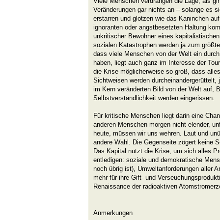
Viele Menschen verdrängen die Lage, als gi
Veränderungen gar nichts an – solange es sie 
erstarren und glotzen wie das Kaninchen auf 
ignoranten oder angstbesetzten Haltung ko
unkritischer Bewohner eines kapitalistische
sozialen Katastrophen werden ja zum größten 
dass viele Menschen von der Welt ein durch
haben, liegt auch ganz im Interesse der Tou
die Krise möglicherweise so groß, dass alle
Sichtweisen werden durcheinandergerüttelt,
im Kern veränderten Bild von der Welt auf, 
Selbstverständlichkeit werden eingerissen.
Für kritische Menschen liegt darin eine Cha
anderen Menschen morgen nicht elender, unfr
heute, müssen wir uns wehren. Laut und unü
andere Wahl. Die Gegenseite zögert keine 
Das Kapital nutzt die Krise, um sich alles 
entledigen: soziale und demokratische Men
noch übrig ist), Umweltanforderungen aller Ar
mehr für ihre Gift- und Verseuchungsprodukti
Renaissance der radioaktiven Atomstromerz
Anmerkungen