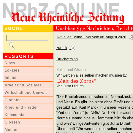
Unabhängige Nachrichten, Berich
SUCHE
Aktueller Online-Flyer vom 08. August 2026
zurück
RESSORTS
Druckversion
News
Kultur und Wissen
Lokales
Wir werden alles selber machen müssen (1)
Inland
„Zeit des Zorns“
Arbeit und Soziales
Von Jutta Ditfurth
Wirtschaft und Umwelt
"Der Kapitalismus ist schon im Normalzusta
Globales
und Natur. Es gibt ihn nicht ohne Profit und
gestützt auf Karl Marx - in unserer Rezens
Krieg und Frieden
“Zeit des Zorns“ (s. NRhZ Nr. 199). Inzwisch
Kommentar
Normalzustand hinaus. Jammern hilft da aber
Glossen
und wie? Einige Antworten gibt Jutta Ditfurth
Überschrift “Wir werden alles selber mache
Medien