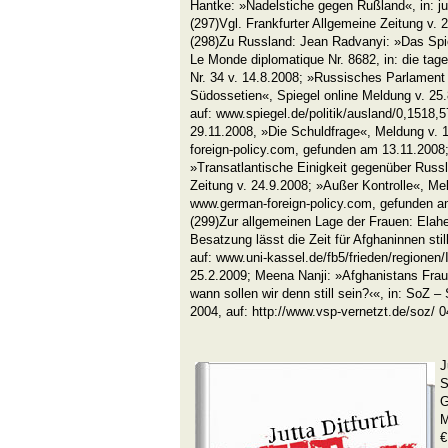
Hantke: »Nadelstiche gegen Rußland«, in: ju
(297)Vgl. Frankfurter Allgemeine Zeitung v. 
(298)Zu Russland: Jean Radvanyi: »Das Spi
Le Monde diplomatique Nr. 8682, in: die tage
Nr. 34 v. 14.8.2008; »Russisches Parlament 
Südossetien«, Spiegel online Meldung v. 25.
auf: www.spiegel.de/politik/ausland/0,1518
29.11.2008, »Die Schuldfrage«, Meldung v. 
foreign-policy.com, gefunden am 13.11.2008
»Transatlantische Einigkeit gegenüber Russl
Zeitung v. 24.9.2008; »Außer Kontrolle«, Mel
www.german-foreign-policy.com, gefunden a
(299)Zur allgemeinen Lage der Frauen: Ela
Besatzung lässt die Zeit für Afghaninnen sti
auf: www.uni-kassel.de/fb5/frieden/regionen
25.2.2009; Meena Nanji: »Afghanistans Fraue
wann sollen wir denn still sein?‹«, in: SoZ –
2004, auf: http://www.vsp-vernetzt.de/soz/ 
J
S
G
M
€