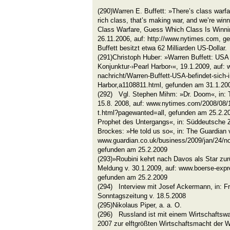
(290)Warren E. Buffett: »There’s class warfare
rich class, that’s making war, and we’re winn
Class Warfare, Guess Which Class Is Winni
26.11.2006, auf: http://www.nytimes.com, 
Buffett besitzt etwa 62 Milliarden US-Dollar.
(291)Christoph Huber: »Warren Buffett: USA 
Konjunktur-›Pearl Harbor‹«, 19.1.2009, auf:
nachricht/Warren-Buffett-USA-befindet-sich-i
Harbor,a1108811.html, gefunden am 31.1.20
(292)
Vgl. Stephen Mihm: »Dr. Doom«, in: T
15.8.
2008, auf: www.nytimes.com/2008/08/
t.html?pagewanted=all, gefunden am 25.2.200
Prophet des Untergangs«, in: Süddeutsche Z
Brockes: »He told us so«, in: The Guardian v
www.guardian.co.uk/business/2009/jan/24/nour
gefunden am 25.2.2009
(293)»Roubini kehrt nach Davos als Star zurü
Meldung v. 30.1.2009, auf: www.boerse-exp
gefunden am 25.2.2009
(294) Interview mit Josef Ackermann, in: Fr
Sonntagszeitung v. 18.5.2008
(295)Nikolaus Piper, a. a. O.
(296) Russland ist mit einem Wirtschaftsw
2007 zur elftgrößten Wirtschaftsmacht der W