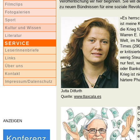
Veröffentlichung wir hier beginnen. Sie will 
Filmclips
zu neuen Bündnissen für eine soziale Revolu
Fotogalerien
»Es herrsch
Sport
ist meine 
Kultur und Wissen
die Krieg f
Warren E. 
Literatur
Welt, im N
SERVICE
Times.(290
LeserInnenbriefe
er kritisie
wenig Steu
Links
nur fest, 
Über uns
oder Banke
Kontakt
Krieg ist n
härtere Ph
Impressum/Datenschutz
Jutta Ditfurth
Quelle:
www.tlaxcala.es
B
O
b
ANZEIGEN
g
w
e