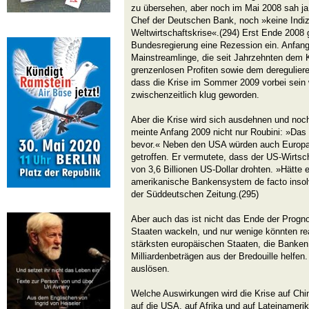
zu übersehen, aber noch im Mai 2008 sah j
Chef der Deutschen Bank, noch »keine Indiz
Weltwirtschaftskrise«.(294) Erst Ende 2008
Bundesregierung eine Rezession ein. Anfang
Mainstreamlinge, die seit Jahrzehnten dem K
grenzenlosen Profiten sowie dem deregulier
dass die Krise im Sommer 2009 vorbei sein 
zwischenzeitlich klug geworden.
Aber die Krise wird sich ausdehnen und noc
meinte Anfang 2009 nicht nur Roubini: »Das
bevor.« Neben den USA würden auch Europa
getroffen. Er vermutete, dass der US-Wirtsch
von 3,6 Billionen US-Dollar drohten. »Hätte
amerikanische Bankensystem de facto insolv
der Süddeutschen Zeitung.(295)
Aber auch das ist nicht das Ende der Progn
Staaten wackeln, und nur wenige könnten re
stärksten europäischen Staaten, die Banke
Milliardenbeträgen aus der Bredouille helfe
auslösen.
Welche Auswirkungen wird die Krise auf Chi
auf die USA, auf Afrika und auf Lateinameri