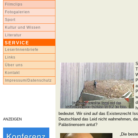
Filmclips
Fotogalerien
Sport
Kultur und Wissen
Literatur
SERVICE
LeserInnenbriefe
Links
S
Über uns
T
Kontakt
W
P
Impressum/Datenschutz
a
P
w
d
h
bedeutet. Wir sind auf das Existenzrecht Isra
Deutschland das Leid nicht wahrnehmen, da
ANZEIGEN
Palästinensern antut?
„Die beste