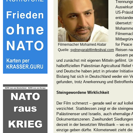
Trennungs
Auswirkun
US-Präsid
entstande
übersetzt
Mohammed 
Filmemach
Mitbegrün
for Peace
Filmemacher Mohamed Alatar
Reisen na
Quelle:
sydneyarabfilmfestival.com
diesem pe
und zunächst mit eigenen Mitteln gefilmt. Un
halboffiziellen Palestinian Agricultural Re
und Deutsche haben jetzt in privater Initiati
Bislang hat sich in Deutschland weder ein Ve
gefunden, trotz Anerkennung und Betroffenhe
Steingewordene Wirklichkeit
Der Film schmerzt – gerade weil er auf kolle
verzichtet. Stattdessen zeigt er die steingew
Palästinenser und Israelis, auch ehemalige
Dokumentarszenen. Zweihundert Siedlungen 
derzeit in der besetzten Westbank – wo es 
einzige geben dürfte. Kilometerweit zieht di