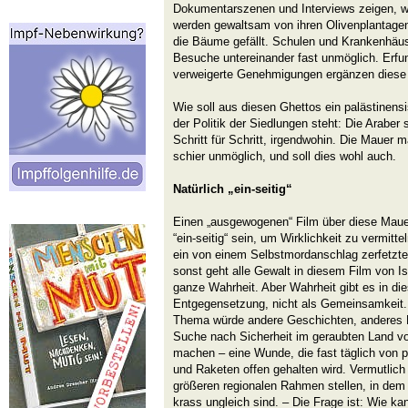
Dokumentarszenen und Interviews zeigen, w
werden gewaltsam von ihren Olivenplantagen
die Bäume gefällt. Schulen und Krankenhäuse
Besuche untereinander fast unmöglich. Erfu
verweigerte Genehmigungen ergänzen diese 
Wie soll aus diesen Ghettos ein palästinens
der Politik der Siedlungen steht: Die Araber
Schritt für Schritt, irgendwohin. Die Mauer
schier unmöglich, und soll dies wohl auch.
Natürlich „ein-seitig“
Einen „ausgewogenen“ Film über diese Maue
“ein-seitig“ sein, um Wirklichkeit zu vermitt
ein von einem Selbstmordanschlag zerfetzter
sonst geht alle Gewalt in diesem Film von Isr
ganze Wahrheit. Aber Wahrheit gibt es in die
Entgegensetzung, nicht als Gemeinsamkeit. 
Thema würde andere Geschichten, anderes L
Suche nach Sicherheit im geraubten Land v
machen – eine Wunde, die fast täglich von 
und Raketen offen gehalten wird. Vermutlich 
größeren regionalen Rahmen stellen, in de
krass ungleich sind. – Die Frage ist: Wie ka