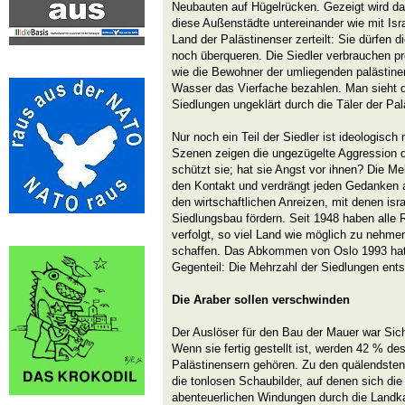
Neubauten auf Hügelrücken. Gezeigt wird da
diese Außenstädte untereinander wie mit Isr
Land der Palästinenser zerteilt: Sie dürfen
noch überqueren. Die Siedler verbrauchen p
wie die Bewohner der umliegenden palästinen
Wasser das Vierfache bezahlen. Man sieht
Siedlungen ungeklärt durch die Täler der Pal
Nur noch ein Teil der Siedler ist ideologisch
Szenen zeigen die ungezügelte Aggression d
schützt sie; hat sie Angst vor ihnen? Die Me
den Kontakt und verdrängt jeden Gedanken an
den wirtschaftlichen Anreizen, mit denen is
Siedlungsbau fördern. Seit 1948 haben alle R
verfolgt, so viel Land wie möglich zu nehme
schaffen. Das Abkommen von Oslo 1993 hat 
Gegenteil: Die Mehrzahl der Siedlungen ent
Die Araber sollen verschwinden
Der Auslöser für den Bau der Mauer war Sich
Wenn sie fertig gestellt ist, werden 42 % d
Palästinensern gehören. Zu den quälendste
die tonlosen Schaubilder, auf denen sich die 
abenteuerlichen Windungen durch die Landka