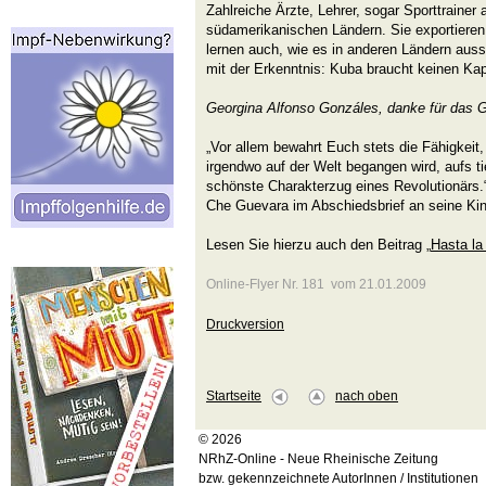
Zahlreiche Ärzte, Lehrer, sogar Sporttrainer 
südamerikanischen Ländern. Sie exportieren 
lernen auch, wie es in anderen Ländern aus
mit der Erkenntnis: Kuba braucht keinen Ka
Georgina Alfonso Gonzáles, danke für das 
„Vor allem bewahrt Euch stets die Fähigkeit,
irgendwo auf der Welt begangen wird, aufs ti
schönste Charakterzug eines Revolutionärs.
Che Guevara im Abschiedsbrief an seine Kin
Lesen Sie hierzu auch den Beitrag „
Hasta la
Online-Flyer Nr. 181 vom 21.01.2009
Druckversion
Startseite
nach oben
© 2026
NRhZ-Online - Neue Rheinische Zeitung
bzw. gekennzeichnete AutorInnen / Institutionen