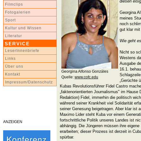
diesen eisi
Filmclips
Georgina A
Fotogalerien
meines Stu
Sport
noch schli
Kultur und Wissen
gut klar mi
Literatur
Wie geht es
SERVICE
LeserInnenbriefe
Nicht so sc
Westens darg
Links
Ausgabe de
Über uns
16.1. behau
Georgina Alfonso Gonzáles
Kontakt
Schlagzeile:
Quelle:
www.cofc.edu
„Gerüchte 
Impressum/Datenschutz
Kubas Revolutionsführer Fidel Castro mache
„faktenorientierten Journalismus" im Hause 
Redaktion) Fidel, immerhin die politisch wic
während seiner Krankheit viel Solidarität erf
seiner Genesung beigetragen. Aber klar ist 
Maximo Lider steht Kuba vor einem Generat
fortschrittliche Politik unseres Landes ist n
ANZEIGEN
abhängig. Die Jüngeren müssen ihre eigene 
erarbeiten; dieser Prozess ist derzeit in C
spürbar.