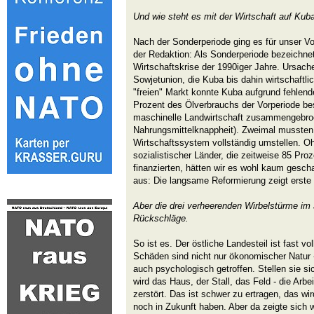
Und wie steht es mit der Wirtschaft auf Kub
Nach der Sonderperiode ging es für unser V
der Redaktion: Als Sonderperiode bezeichne
Wirtschaftskrise der 1990iger Jahre. Ursach
Sowjetunion, die Kuba bis dahin wirtschaftli
"freien" Markt konnte Kuba aufgrund fehlen
Prozent des Ölverbrauchs der Vorperiode bes
maschinelle Landwirtschaft zusammengebro
Nahrungsmittelknappheit). Zweimal mussten
Wirtschaftssystem vollständig umstellen. Oh
sozialistischer Länder, die zeitweise 85 Pr
finanzierten, hätten wir es wohl kaum geschaf
aus: Die langsame Reformierung zeigt erste 
Aber die drei verheerenden Wirbelstürme im
Rückschläge.
So ist es. Der östliche Landesteil ist fast v
Schäden sind nicht nur ökonomischer Natur 
auch psychologisch getroffen. Stellen sie si
wird das Haus, der Stall, das Feld - die Arb
zerstört. Das ist schwer zu ertragen, das w
noch in Zukunft haben. Aber da zeigte sich 