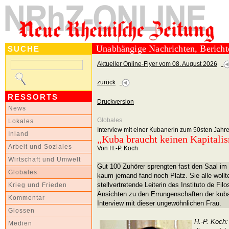
Unabhängige Nachrichten, Berich
SUCHE
Aktueller Online-Flyer vom 08. August 2026
zurück
RESSORTS
Druckversion
News
Globales
Lokales
Interview mit einer Kubanerin zum 50sten Jahr
Inland
„Kuba braucht keinen Kapitali
Arbeit und Soziales
Von H.-P. Koch
Wirtschaft und Umwelt
Gut 100 Zuhörer sprengten fast den Saal im
Globales
kaum jemand fand noch Platz. Sie alle woll
stellvertretende Leiterin des Instituto de Fil
Krieg und Frieden
Ansichten zu den Errungenschaften der kuba
Kommentar
Interview mit dieser ungewöhnlichen Frau.
Glossen
H.-P. Koch:
Medien