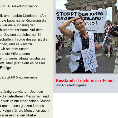
a im 50. Revolutionsjahr?
olk ums nackte Überleben. (Anm.
t die kubanische Regierung die
e war die Auflösung der
ch unterstützt hatte. Auf dem
der Devisen zunächst nur 10
chaffen. Infolge dessen ist die
chen, und es kam zu
 wir seitdem unser
ne die Hilfe anderer
ozent unseres Staatshaushaltes
ft. Aber jetzt sieht es besser
Erfolge.
 Jahr 2008 brachten neue
Russland ist nicht unser Feind
Von Arbeiterfotografie
ollständig verwüstet. Doch die
- die betroffenen Menschen sind
ch vor: In nur einer halben Stunde
eit meist eines ganzen Lebens -
ird Folgen für die Menschen auch
wieder einmal die Stärke