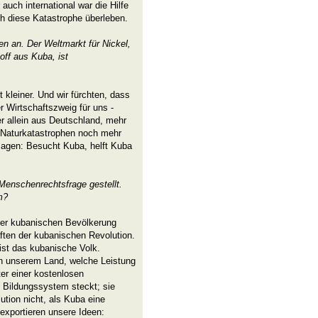
, auch international war die Hilfe
ch diese Katastrophe überleben.
en an. Der Weltmarkt für Nickel,
ff aus Kuba, ist
 kleiner. Und wir fürchten, dass
r Wirtschaftszweig für uns -
 allein aus Deutschland, mehr
 Naturkatastrophen noch mehr
sagen: Besucht Kuba, helft Kuba
Menschenrechtsfrage gestellt.
m?
er kubanischen Bevölkerung
ften der kubanischen Revolution.
st das kubanische Volk.
 in unserem Land, welche Leistung
er einer kostenlosen
 Bildungssystem steckt; sie
ution nicht, als Kuba eine
exportieren unsere Ideen: