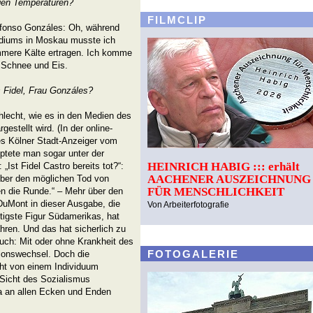
gen Temperaturen?
FILMCLIP
lfonso Gonzáles: Oh, während
diums in Moskau musste ich
mmere Kälte ertragen. Ich komme
t Schnee und Eis.
 Fidel, Frau Gonzáles?
hlecht, wie es in den Medien des
estellt wird. (In der online-
s Kölner Stadt-Anzeiger vom
ptete man sogar unter der
HEINRICH HABIG ::: erhält
 „Ist Fidel Castro bereits tot?“:
AACHENER AUSZEICHNUNG
über den möglichen Tod von
FÜR MENSCHLICHKEIT
n die Runde.“ – Mehr über den
DuMont in dieser Ausgabe, die
Von Arbeiterfotografie
htigste Figur Südamerikas, hat
ahren. Und das hat sicherlich zu
auch: Mit oder ohne Krankheit des
FOTOGALERIE
ionswechsel. Doch die
icht von einem Individuum
Sicht des Sozialismus
uba an allen Ecken und Enden