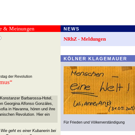
te & Meinungen
NEWS
NRhZ - Meldungen
KÖLNER KLAGEMAUER
estag der Revolution
smus“
 Konstanzer Barbarossa-Hotel,
ten Georgina Alfonso Gonzáles,
osofia in Havanna, hören und ihre
nischen Revolution. Hier ein
Für Frieden und Völkerverständigung
 Wie geht es einer Kubanerin bei