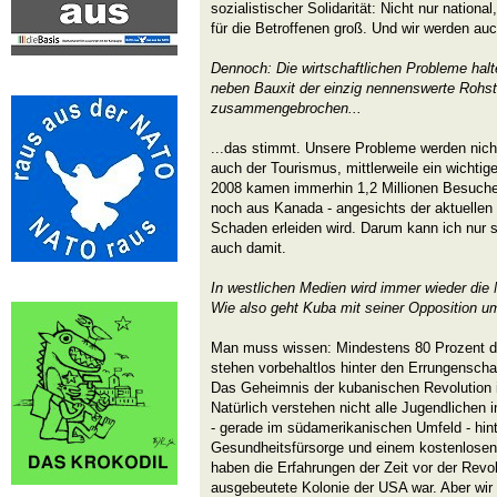
sozialistischer Solidarität: Nicht nur national
für die Betroffenen groß. Und wir werden au
Dennoch: Die wirtschaftlichen Probleme halt
neben Bauxit der einzig nennenswerte Rohsto
zusammengebrochen...
...das stimmt. Unsere Probleme werden nicht
auch der Tourismus, mittlerweile ein wichtige
2008 kamen immerhin 1,2 Millionen Besucher
noch aus Kanada - angesichts der aktuellen
Schaden erleiden wird. Darum kann ich nur 
auch damit.
In westlichen Medien wird immer wieder die 
Wie also geht Kuba mit seiner Opposition u
Man muss wissen: Mindestens 80 Prozent d
stehen vorbehaltlos hinter den Errungenscha
Das Geheimnis der kubanischen Revolution i
Natürlich verstehen nicht alle Jugendlichen
- gerade im südamerikanischen Umfeld - hint
Gesundheitsfürsorge und einem kostenlosen
haben die Erfahrungen der Zeit vor der Revol
ausgebeutete Kolonie der USA war. Aber wir 