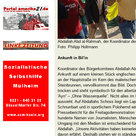
Abdallah Abd al-Rahmah, der Koordinator des
Foto: Philipp Holtmann
Ankunft in Bil'in
Koordinator des Bürgerkomitees Abdallah Ab
Ankunft auf einem kleinen Stück englischen
an der Hauptstraße im Kern des malerischen D
Steinbrunnen, vervollkommnt das Bild. Doch d
trocken und steht symbolisch für den altert
'Ayn“ – „Ohne Wasserquelle“. Nicht alles im D
aussieht. Auf Abdallahs Schoss liegt ein Lap
Schnurrbart und in sportlichem Polohemd wir
Pressebericht für die Freitagsdemonstration 
hunderte Namen von Journalisten, Menschenr
Umgang mit den Medien ist entscheidend für 
Abdallah. „Unsere Aktivitäten haben keiner
davon erfährt. Deshalb stehen wir in ständ