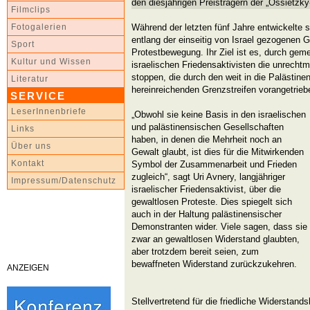
den diesjährigen Preisträgern der „Ossietzky
Filmclips
Während der letzten fünf Jahre entwickelte s
Fotogalerien
entlang der einseitig von Israel gezogenen G
Sport
Protestbewegung. Ihr Ziel ist es, durch ge
Kultur und Wissen
israelischen Friedensaktivisten die unrech
stoppen, die durch den weit in die Palästin
Literatur
hereinreichenden Grenzstreifen vorangetrieb
SERVICE
LeserInnenbriefe
„Obwohl sie keine Basis in den israelischen
und palästinensischen Gesellschaften
Links
haben, in denen die Mehrheit noch an
Über uns
Gewalt glaubt, ist dies für die Mitwirkenden
Kontakt
Symbol der Zusammenarbeit und Frieden
zugleich“, sagt Uri Avnery, langjähriger
Impressum/Datenschutz
israelischer Friedensaktivist, über die
gewaltlosen Proteste. Dies spiegelt sich
auch in der Haltung palästinensischer
Demonstranten wider. Viele sagen, dass sie
zwar an gewaltlosen Widerstand glaubten,
aber trotzdem bereit seien, zum
bewaffneten Widerstand zurückzukehren.
ANZEIGEN
Stellvertretend für die friedliche Widersta