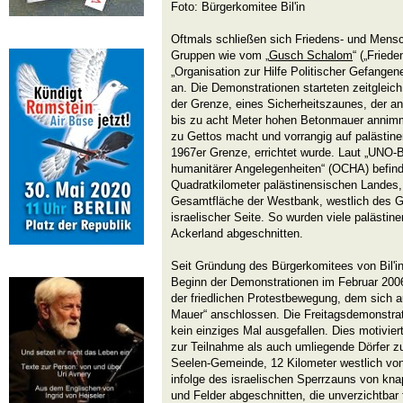
Foto: Bürgerkomitee Bil'in
Oftmals schließen sich Friedens- und Mensch
Gruppen wie vom „
Gusch Schalom
“ („Fried
„Organisation zur Hilfe Politischer Gefangen
an. Die Demonstrationen starteten zeitgleic
der Grenze, eines Sicherheitszaunes, der an
bis zu acht Meter hohen Betonmauer annimm
zu Gettos macht und vorrangig auf palästine
1967er Grenze, errichtet wurde. Laut „UNO-B
humanitärer Angelegenheiten“ (OCHA) befinde
Quadratkilometer palästinensischen Landes,
Gesamtfläche der Westbank, westlich des Gr
israelischer Seite. So wurden viele palästin
Ackerland abgeschnitten.
Seit Gründung des Bürgerkomitees von Bil'
Beginn der Demonstrationen im Februar 200
der friedlichen Protestbewegung, dem sich a
Mauer“ anschlossen. Die Freitagsdemonstration
kein einziges Mal ausgefallen. Dies motivier
zur Teilnahme als auch umliegende Dörfer 
Seelen-Gemeinde, 12 Kilometer westlich vo
infolge des israelischen Sperrzauns von kna
und Felder abgeschnitten, die unverzichtbar 