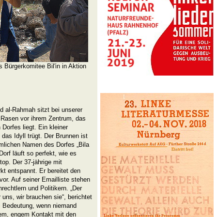
 Bürgerkomitee Bil'in in Aktion
d al-Rahmah sitzt bei unserer
 Rasen vor ihrem Zentrum, das
orfes liegt. Ein kleiner
as Idyll trügt. Der Brunnen ist
ümlichen Namen des Dorfes „Bila
orf läuft so perfekt, wie es
top. Der 37-jährige mit
kt entspannt. Er bereitet den
vor. Auf seiner Emailliste stehen
echtlern und Politikern. „Der
uns, wir brauchen sie“, berichtet
lei Bedeutung, wenn niemand
igem, engem Kontakt mit den