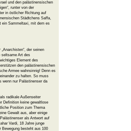
srael und den palästinensischen
igen“, runter von der
r in östlicher Richtung auf
inensischen Städtchens Saffa,
et ein Sammeltaxi, mit dem es
r „Anarchisten“, der seinen
 seltsame Art des
n wichtiges Element des
rstützen den palästinensischen
ische Armee wahnsinnig! Denn es
seinander zu halten. So muss
als wenn nur Palästinenser da
 als radikale Außenseiter
r Definition keine gewaltlose
itliche Position zum Thema
ine Gewalt aus, aber einige
Palästinenser als Antwort auf
ahar Vardi, 18 Jahre junge
der Bewegung besteht aus 100