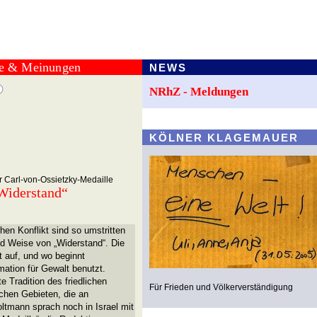
te & Meinungen
NEWS
NRhZ - Meldungen
KÖLNER KLAGEMAUER
r Carl-von-Ossietzky-Medaille
 Widerstand“
en Konflikt sind so umstritten
und Weise von „Widerstand“. Die
t auf, und wo beginnt
mation für Gewalt benutzt.
e Tradition des friedlichen
Für Frieden und Völkerverständigung
chen Gebieten, die an
ltmann sprach noch in Israel mit