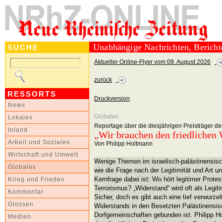
Unabhängige Nachrichten, Berich
SUCHE
Aktueller Online-Flyer vom 09. August 2026
zurück
RESSORTS
Druckversion
News
Globales
Lokales
Reportage über die diesjährigen Preisträger de
Inland
„Wir brauchen den friedlichen
Arbeit und Soziales
Von Philipp Holtmann
Wirtschaft und Umwelt
Wenige Themen im israelisch-palästinensisch
Globales
wie die Frage nach der Legitimität und Art 
Kernfrage dabei ist: Wo hört legitimer Protes
Krieg und Frieden
Terrorismus? „Widerstand“ wird oft als Legiti
Kommentar
Sicher, doch es gibt auch eine tief verwurzelt
Glossen
Widerstands in den Besetzten Palästinensis
Dorfgemeinschaften gebunden ist. Philipp Ho
Medien