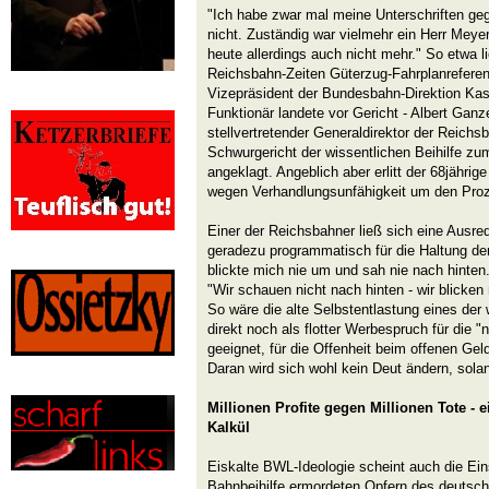
"Ich habe zwar mal meine Unterschriften geg
nicht. Zuständig war vielmehr ein Herr Meyer
heute allerdings auch nicht mehr." So etwa l
Reichsbahn-Zeiten Güterzug-Fahrplanreferent
Vizepräsident der Bundesbahn-Direktion Kas
Funktionär landete vor Gericht - Albert Gan
stellvertretender Generaldirektor der Reich
Schwurgericht der wissentlichen Beihilfe zu
angeklagt. Angeblich aber erlitt der 68jährig
wegen Verhandlungsunfähigkeit um den Pro
Einer der Reichsbahner ließ sich eine Ausrede
geradezu programmatisch für die Haltung de
blickte mich nie um und sah nie nach hinten
"Wir schauen nicht nach hinten - wir blicke
So wäre die alte Selbstentlastung eines der w
direkt noch als flotter Werbespruch für die 
geeignet, für die Offenheit beim offenen Ge
Daran wird sich wohl kein Deut ändern, sol
Millionen Profite gegen Millionen Tote - e
Kalkül
Eiskalte BWL-Ideologie scheint auch die Ein
Bahnbeihilfe ermordeten Opfern des deutsc