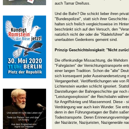
auch Tamar Dreifuss.
Und die Bahn? Die schickt lieber ihren priva
"Bundespolizei", statt sich ihrer Geschichte
halten sich freilich vergleichsweise im Hinte
beschränkt sich auf den Versuch, den "Veran
natürlich nicht der oder die "Rädelsführer" 
unerlaubten Gedenkens gemeint sind.
Prinzip Geschichtslosigkeit: "Nicht zurü
Die offenkundige Missachtung, die Mehdorn u
"Fahrgästen" der Vernichtungstransporte entg
einer langen Tradition. Schon die "alte" De
sich konsequent jeder Auseinandersetzung m
Vergangenheit. Veröffentlichungen wie von R
Lichtenstein wurden schlicht ignoriert. Statt
Darstellungen der Bahngeschichte gar noch
"Leistungsexplosion" der Reichsbahn währen
für Angriffskrieg und Massenmord. Diese - si
Verdrängung war auch kein Wunder. Sie ent
denn in den Führungsetagen der Bahn saßen
Todestransporte. Deren Erinnerungsvermöge
der Naziärzte, Nazijuristen, Nazigeneräle na