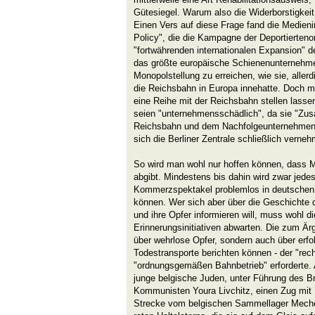
Gütesiegel. Warum also die Widerborstigkei
Einen Vers auf diese Frage fand die Medieni
Policy", die die Kampagne der Deportiertenor
"fortwährenden internationalen Expansion" d
das größte europäische Schienenunternehmen 
Monopolstellung zu erreichen, wie sie, aller
die Reichsbahn in Europa innehatte. Doch m
eine Reihe mit der Reichsbahn stellen lasse
seien "unternehmensschädlich", da sie "Z
Reichsbahn und dem Nachfolgeunternehmen B
sich die Berliner Zentrale schließlich verne
So wird man wohl nur hoffen können, dass M
abgibt. Mindestens bis dahin wird zwar jed
Kommerzspektakel problemlos in deutschen 
können. Wer sich aber über die Geschichte 
und ihre Opfer informieren will, muss wohl d
Erinnerungsinitiativen abwarten. Die zum Är
über wehrlose Opfer, sondern auch über erfo
Todestransporte berichten können - der "recht
"ordnungsgemäßen Bahnbetrieb" erforderte. A
junge belgische Juden, unter Führung des B
Kommunisten Youra Livchitz, einen Zug mit 
Strecke vom belgischen Sammellager Meche