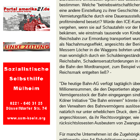
bestimmen. Welche "betriebswirtschaftliche
eine andere Einstellung zu ihrer Geschichte
Vermietungsfläche durch eine Dauerausstel
profitmindernd besetzt? Würde den ICE-Kun
vergehen, wenn sie auf Schautafeln vor der
bekämen, wie einstmals tausende von Kinde
Reichsbahn zur Ermordung transportiert wu
als Nachahmungseffekt, angesichts der Beri
Messern Löcher in die Waggons bohrten und 
man womöglich durch ein Schuldeingeständni
Reichsbahn, Schadensersatzforderungen in
die Bahn den Mordtransport, zum Beispiel v
Reichsmark entgelten ließ? -
"Die heutige Bahn-AG verfügt tagtäglich übe
Millionensummen, die den Deportierten abge
Vermögensstock der Bahn eingegangen sind" 
Kölner Initiative "Die Bahn erinnern" könnte
den Verwaltern des Bahnvermögens auslösen
natürlich nur unter erheblichem Druck, dem
angeschlossen, da ihr Rechtsvorgänger, wie
rücksichtslosesten Ausbeutern von Zwangsar
Für manche Unternehmen ist die Zugehörigk
mittlerweile eine Art Rehabilitationsausweis