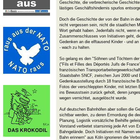
Geschichte, die verbrecherische Geschichte
lästiges Geschäftshindernis spurlos entsor
Doch die Geschichte der von der Bahn in de
nicht vergessen sein, nicht die staatlichen 
Wort gehabt haben. Jedenfalls nicht, wenn 
Zusammenschlusses von Initiativen geht, di
Gedenken an die elftausend Kinder - und an s
- wach zu halten.
So gelang es den "Söhnen und Töchtern der 
("Fils et Filles des Déportés Juifs de Franc
französischen Transportarbeitergewerkschaf
Staatsbahn SNCF, zwischen Juni 2000 und 
Gedenkausstellung durch 18 französische B
Fotos der verschleppten Kinder, mit letzten 
ins Bewusstsein zurück geholt, deren junge
wegen vernichtet, ausgelöscht wurde.
Auf deutschen Bahnhöfen aber sollen die Ge
sichtbar werden, zu deren Ermordung die de
Planung, Logistik vorsätzliche Beihilfe gele
Vorstand verbietet starrsinnig jede Art von
Bahngelände. Doch Initiativen mit Namen wi
Bahn erinnern" aus Köln ignorieren die Verb