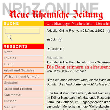
Unabhängige Nachrichten, Berich
SUCHE
Aktueller Online-Flyer vom 08. August 2026
zurück
RESSORTS
Druckversion
News
Fotogalerien
Lokales
Auch der Kölner Hauptbahnhof muss Gedenkort
Inland
Die Bahn erinnern an elftausen
Arbeit und Soziales
Von Hans-Detlev v. Kirchbach
Wirtschaft und Umwelt
"Was ich mich erinnern kann, ist die Hand m
Globales
Schutz. Die Hand durfte ich nicht loslassen.
Krieg und Frieden
Eine Installation mit Koffern, darauf Name
Kommentar
im Kölner Hauptbahnhof. Hastende Passant
Glossen
Lärm und Getriebe. Im Eingangsbereich drän
einhundert Menschen um die "Kofferskulptur
Medien