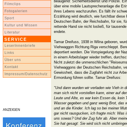
beäugend: Sicherheitsdienst und Polizei. E
Filmclips
über eine mobile Lautsprecheranlage die Er
ihres Lebens wachzurufen. Es fällt ihr schwe
Fotogalerien
Erzählung wird deutlich, wie furchtbar diese
Sport
Deutschen Bahn, der Reichsbahn, für sie, für 
Kultur und Wissen
rettende Hand sie nicht losließ, für tausend
endete.
Literatur
SERVICE
Tamar Dreifuss, 1938 in Wilna geboren, wurd
LeserInnenbriefe
Viehwaggon Richtung Riga verschleppt. Berei
deportiert worden. Die Vorspiegelung der Naz
Links
in einem Arbeitslager wieder treffen, durchs
Über uns
Nicht zuletzt die unmenschlichen "Reiseums
Kontakt
Viehwaggons der Deutschen Reichsbahn, ver
Gewissheit, dass die Zugfahrt nicht zur Arbei
Impressum/Datenschutz
Ermordung führen sollte. Tamar Dreifuss:
"Und dann wurden wir verladen wie Vieh in 
man sich nicht vorstellen kann, einer auf d
Leute und Alte, es war kein Essen da, kein 
Wasser gegeben und ganz wenig Brot, das wur
und an die Kinder. Ich lag so bei meiner Mut
ANZEIGEN
gar nicht rausgucken, ich fragte mich: Was
uns sowas? Und der Zug fuhr ab. Aber meine
Sie hat gesagt: Sie wird sich nicht umbringe