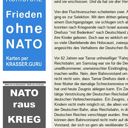
wird sie erschossen. Und da hat sie drei V
Von drei Fluchtversuchen scheiterten zwei. A
ging es zur Selektion. Mit dem dritten gelan
einem Durchgangslager, sie schlugen sich a
konnten nach Kriegsende nach Israel auswa
Dreifuss "mit Bedenken" nach Deutschland z
ihre Kinder geboren. Doch war es wirklich ei
so viele Überlebende des Holocaust, zwiesp
angesichts des Verhaltens der Deutschen B
Vor 62 Jahren war Tamar unfreiwilliger "Fahr
Reichsbahn; am Samstag war sie für die De
unwillkommener, unerwünschter Eindringlin
machen wollte. Nein, dem Bahnvorstand um 
nicht recht sein, dass Tamar Dreifuss dank 
ihrer Mutter die damalige Schreckensreise m
hat und heute Zeugnis ablegen kann. Ein Zeu
tätige Verstrickung der Deutschen Reichsb
deutschen Verbrecherstaates. Ein Zeugnis, 
Kindern nicht mehr möglich ist, die allein v
der Deutschen Bahn, alias Reichsbahn, in di
Deutschen Reiches verschleppt wurden. Ihr
können dem Bahnvorstand nicht mehr auf d
Vorstand, der sich so gern als neoliberaler G