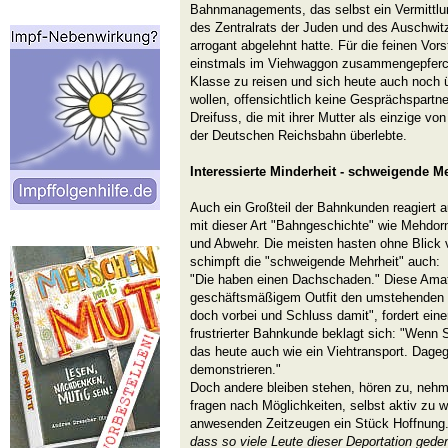
Bahnmanagements, das selbst ein Vermittlu
des Zentralrats der Juden und des Auschwit
arrogant abgelehnt hatte. Für die feinen Vor
einstmals im Viehwaggon zusammengepfercht
Klasse zu reisen und sich heute auch noch 
wollen, offensichtlich keine Gesprächspartn
Dreifuss, die mit ihrer Mutter als einzige v
der Deutschen Reichsbahn überlebte.
Interessierte Minderheit - schweigende M
Auch ein Großteil der Bahnkunden reagiert a
mit dieser Art "Bahngeschichte" wie Mehdorn
und Abwehr. Die meisten hasten ohne Blick v
schimpft die "schweigende Mehrheit" auch:
"Die haben einen Dachschaden." Diese Amate
geschäftsmäßigem Outfit den umstehenden B
doch vorbei und Schluss damit", fordert eine
frustrierter Bahnkunde beklagt sich: "Wenn S
das heute auch wie ein Viehtransport. Dagege
demonstrieren."
Doch andere bleiben stehen, hören zu, nehme
fragen nach Möglichkeiten, selbst aktiv zu
anwesenden Zeitzeugen ein Stück Hoffnung
dass so viele Leute dieser Deportation geden