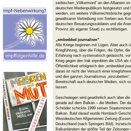
serbischen „Völkermord“ an den Albanern i
deutschen Medienpublikum festgesetzt und 
werden, um weitere Völkerrechtsbrüche gege
gewaltsame Vertreibung von Serben aus Kos
deutschen Besatzungssoldaten und die Aner
Provinz als eigener Staat) zu rechtfertigen.
„embedded journalism“
Alle Kriege beginnen mit Lügen. Aber auch 
Kriegführung, über die Folgen, die Opfer, die
Erfahrung nach systematisch getäuscht, vor
Krieg gegen den Irak erprobten die USA als 
Öffentlichkeit erfolgreich den „embedded jou
daran ist nicht der Versuch einer kriegführe
und den ganzen Journalismus „einzubetten“,
Bereitschaft auch deutscher Medien, sich vo
lassen.
Geschwiegen wird gewöhnlich auch über die
gerade auf dem Balkan – die Medien. Der d
Schröder schickte 1999 seinen Staatsminis
Balkan. Bald darauf wurde Hombach Geschäf
Westdeutschen Allgemeinen Zeitung (Essen),
Deutschland (nach Springers Bild). Inzwisch
Balkanländern der größte Teil der Zeitung