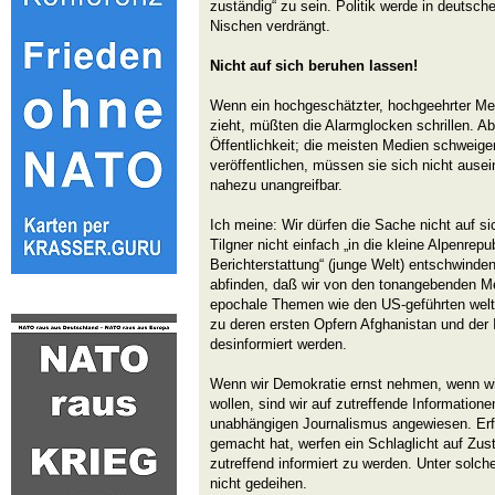
zuständig“ zu sein. Politik werde in deutsc
Nischen verdrängt.
Nicht auf sich beruhen lassen!
Wenn ein hochgeschätzter, hochgeehrter Me
zieht, müßten die Alarmglocken schrillen. A
Öffentlichkeit; die meisten Medien schweigen 
veröffentlichen, müssen sie sich nicht ause
nahezu unangreifbar.
Ich meine: Wir dürfen die Sache nicht auf si
Tilgner nicht einfach „in die kleine Alpenrepu
Berichterstattung“ (junge Welt) entschwinden
abfinden, daß wir von den tonangebenden M
epochale Themen wie den US-geführten weltw
zu deren ersten Opfern Afghanistan und der 
desinformiert werden.
Wenn wir Demokratie ernst nehmen, wenn wi
wollen, sind wir auf zutreffende Informationen
unabhängigen Journalismus angewiesen. Erfa
gemacht hat, werfen ein Schlaglicht auf Zus
zutreffend informiert zu werden. Unter sol
nicht gedeihen.