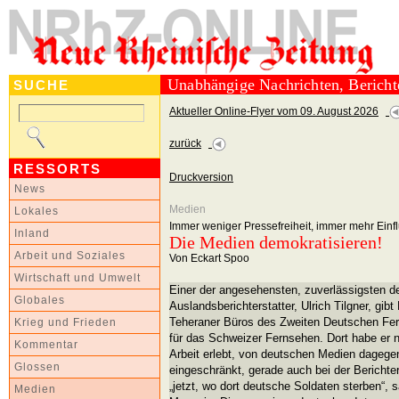
Unabhängige Nachrichten, Berich
SUCHE
Aktueller Online-Flyer vom 09. August 2026
zurück
RESSORTS
Druckversion
News
Medien
Lokales
Immer weniger Pressefreiheit, immer mehr Einf
Inland
Die Medien demokratisieren!
Arbeit und Soziales
Von Eckart Spoo
Wirtschaft und Umwelt
Einer der angesehensten, zuverlässigsten 
Globales
Auslandsberichterstatter, Ulrich Tilgner, gi
Teheraner Büros des Zweiten Deutschen Fern
Krieg und Frieden
für das Schweizer Fernsehen. Dort habe er no
Kommentar
Arbeit erlebt, von deutschen Medien dagege
Glossen
eingeschränkt, gerade auch bei der Berichte
„jetzt, wo dort deutsche Soldaten sterben“,
Medien