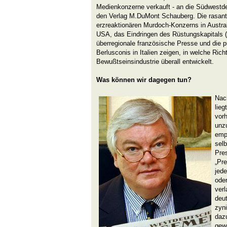
Medienkonzerne verkauft - an die Südwestd
den Verlag M.DuMont Schauberg. Die rasan
erzreaktionären Murdoch-Konzerns in Austral
USA, das Eindringen des Rüstungskapitals (D
überregionale französische Presse und die p
Berlusconis in Italien zeigen, in welche Rich
Bewußtseinsindustrie überall entwickelt.
Was können wir dagegen tun?
Nach
lieg
vor
unzu
emp
selb
Pre
„Pre
jede
oder
verl
deut
zyn
daz
gewe