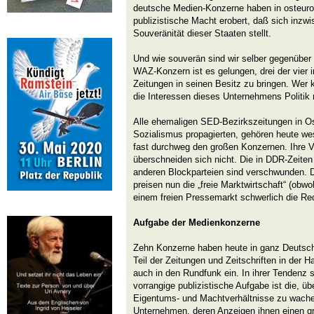
deutsche Medien-Konzerne haben in osteuro
publizistische Macht erobert, daß sich inzw
Souveränität dieser Staaten stellt.
Und wie souverän sind wir selber gegenüb
WAZ-Konzern ist es gelungen, drei der vier 
Zeitungen in seinen Besitz zu bringen. Wer 
die Interessen dieses Unternehmens Politi
Alle ehemaligen SED-Bezirkszeitungen in Os
Sozialismus propagierten, gehören heute we
fast durchweg den großen Konzernen. Ihre V
überschneiden sich nicht. Die in DDR-Zeiten
anderen Blockparteien sind verschwunden. D
preisen nun die „freie Marktwirtschaft“ (ob
einem freien Pressemarkt schwerlich die Re
Aufgabe der Medienkonzerne
Zehn Konzerne haben heute in ganz Deutsch
Teil der Zeitungen und Zeitschriften in der
auch in den Rundfunk ein. In ihrer Tendenz si
vorrangige publizistische Aufgabe ist die, übe
Eigentums- und Machtverhältnisse zu wache
Unternehmen, deren Anzeigen ihnen einen gr