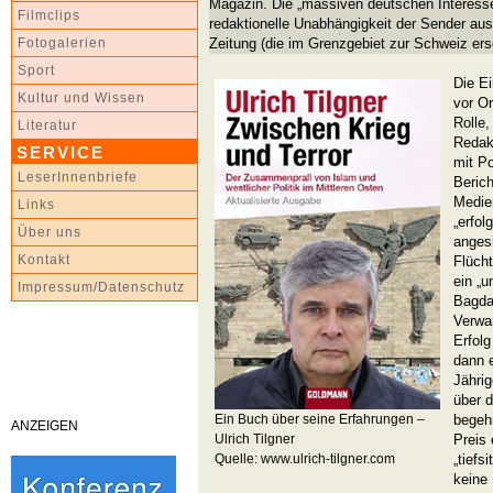
Magazin. Die „massiven deutschen Interessen
Filmclips
redaktionelle Unabhängigkeit der Sender aus,
Zeitung (die im Grenzgebiet zur Schweiz ers
Fotogalerien
Sport
Die E
Kultur und Wissen
vor Or
Rolle,
Literatur
Redak
SERVICE
mit Po
LeserInnenbriefe
Berich
Medie
Links
„erfol
Über uns
angesi
Kontakt
Flüch
ein „u
Impressum/Datenschutz
Bagda
Verwa
Erfolg
dann e
Jährig
über d
Ein Buch über seine Erfahrungen –
begeh
ANZEIGEN
Ulrich Tilgner
Preis 
Quelle: www.ulrich-tilgner.com
„tiefs
keine 