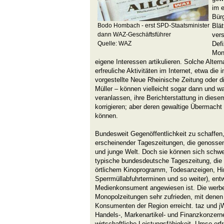
im e
Bürg
Bodo Hombach - erst SPD-Staatsminister
Blät
dann WAZ-Geschäftsführer
ver
Quelle: WAZ
Defi
Mon
eigene Interessen artikulieren. Solche Alte
erfreuliche Aktivitäten im Internet, etwa die 
vorgestellte Neue Rheinische Zeitung oder 
Müller – können vielleicht sogar dann und
veranlassen, ihre Berichterstattung in diese
korrigieren; aber deren gewaltige Übermacht
können.
Bundesweit Gegenöffentlichkeit zu schaffen, 
erscheinender Tageszeitungen, die genossens
und junge Welt. Doch sie können sich schwer
typische bundesdeutsche Tageszeitung, die 
örtlichem Kinoprogramm, Todesanzeigen, Hi
Sperrmüllabfuhrterminen und so weiter), entw
Medienkonsument angewiesen ist. Die werben
Monopolzeitungen sehr zufrieden, mit denen 
Konsumenten der Region erreicht. taz und 
Handels-, Markenartikel- und Finanzkonzer
wirtschaftliche Leistungsfähigkeit. Umso erfre