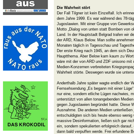
Die Wahrheit stört
Der Fall Tilgner ist kein Einzelfall. Ich erin
dem Jahre 1999. Es war während des 78-t
Jugoslawien. Mit einer Gruppe von Gewerksc
Motto „Dialog von unten statt Bomben von o
Land. In der Hauptstadt Belgrad trafen wir 
der ARD, Klaus Below. Man sollte annehmen
Monaten täglich in Tagesschau und Tagest
Der erste Krieg nach 1945, an dem sich Deut
Hauptthema. Aber Below kam kaum zu Wort. 
wäre mit der von ARD und ZDF unisono mit 
Medien-Konzernen verbreiteten Kriegspropa
Wahrheit störte. Deswegen wurde sie unters
Anderthalb Jahre später wagte endlich der 
Fernsehsendung „Es begann mit einer Lüge“ a
nur eine, sondern etliche Lügen nachwies, m
unterstützt von allen tonangebenden Medie
gegen Jugoslawien begründet hatte. Diese 
Ausnahme. Die anderen Medien unterließen je
entschuldigten sich bis heute ebenso wenig 
massive Desinformation, ließen sich gar nic
ein, sondern spekulierten erfolgreich darauf
dann bald verpuffen werde. Frei erfundene B