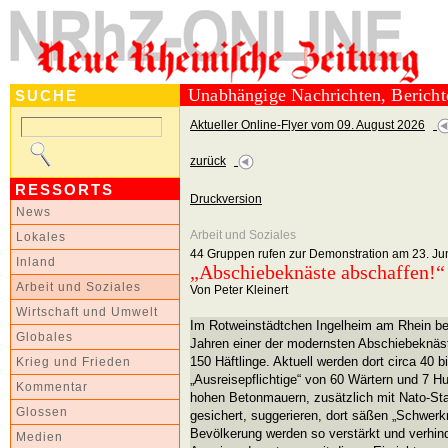
Unabhängige Nachrichten, Berich
SUCHE
Aktueller Online-Flyer vom 09. August 2026
zurück
RESSORTS
Druckversion
News
Arbeit und Soziales
Lokales
44 Gruppen rufen zur Demonstration am 23. Jun
Inland
„Abschiebeknäste abschaffen!“
Arbeit und Soziales
Von Peter Kleinert
Wirtschaft und Umwelt
Im Rotweinstädtchen Ingelheim am Rhein befi
Globales
Jahren einer der modernsten Abschiebeknäst
150 Häftlinge. Aktuell werden dort circa 40 
Krieg und Frieden
„Ausreisepflichtige“ von 60 Wärtern und 7 H
Kommentar
hohen Betonmauern, zusätzlich mit Nato-St
Glossen
gesichert, suggerieren, dort säßen „Schwerkri
Bevölkerung werden so verstärkt und verhind
Medien