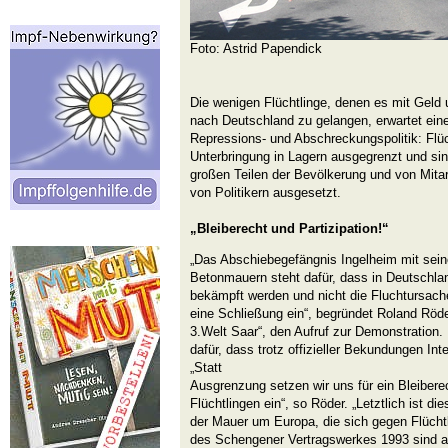
Foto: Astrid Papendick
Die wenigen Flüchtlinge, denen es mit Geld 
nach Deutschland zu gelangen, erwartet eine 
Repressions- und Abschreckungspolitik: Flüc
Unterbringung in Lagern ausgegrenzt und s
großen Teilen der Bevölkerung und von Mita
von Politikern ausgesetzt.
„Bleiberecht und Partizipation!“
„Das Abschiebegefängnis Ingelheim mit sein
Betonmauern steht dafür, dass in Deutschlan
bekämpft werden und nicht die Fluchtursache
eine Schließung ein“, begründet Roland Röde
3.Welt Saar“, den Aufruf zur Demonstration. 
dafür, dass trotz offizieller Bekundungen Inte
„Statt
Ausgrenzung setzen wir uns für ein Bleiberec
Flüchtlingen ein“, so Röder. „Letztlich ist d
der Mauer um Europa, die sich gegen Flüchtlin
des Schengener Vertragswerkes 1993 sind a