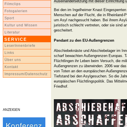
Auseinandersetzung mit dieser Einrichtung u
Filmclips
Bei den im Ingelheimer Knast Eingesperrten
Fotogalerien
Menschen auf der Flucht, die in Rheinland-Pf
Sport
um Asyl nachgesucht haben. Bei ihrem Asyla
juristisch schlecht vertreten, oder sie sind
Kultur und Wissen
gescheitert.
Literatur
SERVICE
Pendant zu den EU-Außengrenzen
LeserInnenbriefe
Abschiebeknäste und Abschiebelager im Inn
Links
scharf bewachten Außengrenzen Europas. Ta
Über uns
Flüchtlingen ihr Leben beim Versuch, die mi
Außengrenzen zu überwinden. 2006 war das 
Kontakt
von Toten an den europäischen Außengrenze
Impressum/Datenschutz
Tiefstand bei den Asylgesuchen. So die Ja
europäischen Flüchtlingspolitik. Das Mittelmee
Friedhof.
ANZEIGEN