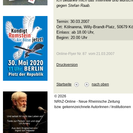
Ich bedanke mich das Interview und wünsch
gegen Stefan Raab.
Termin: 30.03.2007
Ort: Kölnarena, Willy-Brandt-Platz, 50679 Kö
Einlass: ab 18.00 Uhr,
Beginn: 20.00 Uhr
Online-Flyer Nr. 87 vom 21.03.2007
Druckversion
Startseite
nach oben
© 2026
NRhZ-Online - Neue Rheinische Zeitung
bzw. gekennzeichnete AutorInnen / Institutionen