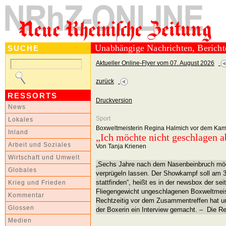
Unabhängige Nachrichten, Berich
SUCHE
Aktueller Online-Flyer vom 07. August 2026
zurück
RESSORTS
Druckversion
News
Sport
Lokales
Boxweltmeisterin Regina Halmich vor dem Kam
Inland
„Ich möchte nicht geschlagen a
Arbeit und Soziales
Von Tanja Krienen
Wirtschaft und Umwelt
„Sechs Jahre nach dem Nasenbeinbruch möc
Globales
verprügeln lassen. Der Showkampf soll am 3
stattfinden“, heißt es in der newsbox der sei
Krieg und Frieden
Fliegengewicht ungeschlagenen Boxweltmeis
Kommentar
Rechtzeitig vor dem Zusammentreffen hat un
Glossen
der Boxerin ein Interview gemacht. – Die Re
Medien