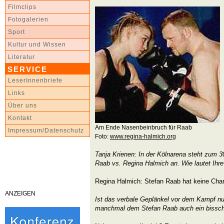
Filmclips
Fotogalerien
Sport
Kultur und Wissen
Literatur
SERVICE
LeserInnenbriefe
Links
Über uns
Kontakt
Am Ende Nasenbeinbruch für Raab
Impressum/Datenschutz
Foto:
www.regina-halmich.org
Tanja Krienen: In der Kölnarena steht zum 
Raab vs. Regina Halmich an. Wie lautet Ihr
Regina Halmich: Stefan Raab hat keine Ch
ANZEIGEN
Ist das verbale Geplänkel vor dem Kampf nur
manchmal dem Stefan Raab auch ein bissc