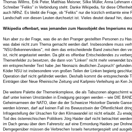
Thomas Willms, Erik Peter, Matthias Meisner, Silke Müller, Anna Lehmann und
Schreiber "Feliks" in Verbindung steht. Danke Wikipedia, für diese Offenheit
auch NRhZ. Es bleibt die Frage, ob "Feliks" nur die kürzlich enttarnte eine
Landschaft von diesen Leuten durchsetzt ist. Vieles deutet darauf hin, dass
Wikipedia offenbart, was jemanden zum Hassobjekt des Imperiums m
Nun aber zu der Frage, was die an den Pranger gestellten Personen zu Has
was dabei nicht zum Thema gemacht werden darf. Insbesondere muss verhinde
"NSU-Bekennervideos", mit dem das entscheidende Band zwischen den verschi
ist, nicht angetastet werden. Da gibt es offenbar Entscheidendes zu verbe
Themenfelder zu besetzen, die dann von "Linken" nicht mehr verwendet bzw.
ein entsprechender Text habe „bei Neonazis deutlichen Zuspruch“ gefund
Köder NSU ist insbesondere von großen Teilen der Linken begierig geschlu
Operation darf nicht gefährdet werden. Deshalb kommt die entsprechende Tex
Einträgen über Neue Rheinische Zeitung und Karlpreis-Verleihung an Ken Je
Die weitere Palette der Themenkomplexe, die als Tabuzonen abgeschirmt we
darf unter keinen Umständen in Erwägung gezogen werden – wie DIE BANDBR
Geheimarmeen der NATO, über die der Schweizer Historiker Daniele Ganser g
werden können, darf auf keinen Fall ins Bewusstsein der Öffentlichkeit dr
Infragestellung der Ursachen für den Klimawandel ist nicht erlaubt. Zu erw
Tod des österreichischen Politikers Jörg Haider darf nicht betrachtet werd
im Dach genau über dem Fahrersitz auf eine Ermordung Haiders per Drohne h
Demgegenüber müssen die Verbrechen Israels heruntergespielt und ausgeble