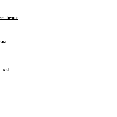
e_Literatur
tung
t wird