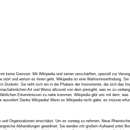
ennt keine Grenzen. Mit Wikipedia und seiner verschärften, speziell zur Ver
e stört und worum es ihnen geht. Wikipedia ist eine Wahnsinnserfindung. Sie
im Dunkeln. Sie reiht sich ein in die Phalanx der Instrumente, die sich das I
nachahmlichen Art und Weise allzuviel von dem preisgibt, was es zu verbergen
 gefährlichen Erkenntnissen zu nahe kommen. Wikipedia gibt uns mit dem, was 
nur ausrufen! Danke Wikipedia! Wenn es Wikipedia nicht gäbe: es müsste erf
e und Organisationen einschätzt. Um es vorweg zu nehmen, Neue Rheinische 
mfangreiche Abhandlungen gewidmet. Sie werden mit großem Aufwand unter B