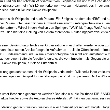
zum Grad der befürchteten Wirksamkeit von Gegenspielern und zum Grad der ge
kenntnisse sammeln. Wir können erkennen, wer zum Netzwerk des Imperiums g
n sind. Auf ein Neues: Danke Wikipedia!
fassen sich Wikipedia und auch Psiram. Ein Ereignis, an dem die NRhZ und auch
bei Psiram unter beachtlichem Aufwand eine enorm umfangreiche – wie zu erwa
h der extreme Wirbel in den Medien von Springers "Welt" bis "junge Welt" hat o
te, sich hier eine Ballung von extrem störendem Aufklärungspotenzial entwic
zu seiner Bekämpfung gleich zwei Organisationen geschaffen werden – oder zu
n historischen Arbeiterfotografie-Aufnahmen – soll die Öffentlichkeit mittel
zu Bundesverband und Galerie Arbeiterfotografie gar nicht erst aufgeführt wir
 auf der einen Seite die Arbeiterfotografie, die vom Imperium als Gegenspiel
 Danke Wikipedia, für diese Erkenntnis!
tellung gebracht werden. Nicht Wikipedia verleumdet, Wikipedia lässt verleumd
ausragendes Beispiel für die Strategie, per Zitat zu operieren. Danke Wikipe
ie unter Beschuss genommen werden? Das sind u.a. die Politband DIE BANDB
kus Fiedler sowie die Autoren dieses Artikels. Wir können gespannt sein au
tellung gebracht werden, werden in aller Offenheit präsentiert: Hagalil, Tag