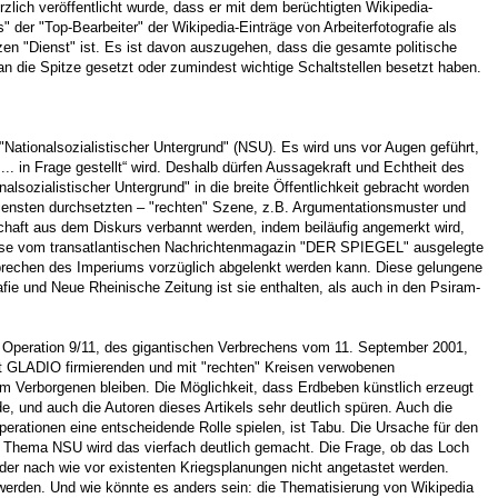
rzlich veröffentlicht wurde, dass er mit dem berüchtigten Wikipedia-
s" der "Top-Bearbeiter" der Wikipedia-Einträge von Arbeiterfotografie als
nzen "Dienst" ist. Es ist davon auszugehen, dass die gesamte politische
 an die Spitze gesetzt oder zumindest wichtige Schaltstellen besetzt haben.
ationalsozialistischer Untergrund" (NSU). Es wird uns vor Augen geführt,
. in Frage gestellt“ wird. Deshalb dürfen Aussagekraft und Echtheit des
ozialistischer Untergrund" in die breite Öffentlichkeit gebracht worden
mdiensten durchsetzten – "rechten" Szene, z.B. Argumentationsmuster und
schaft aus dem Diskurs verbannt werden, indem beiläufig angemerkt wird,
Weise vom transatlantischen Nachrichtenmagazin "DER SPIEGEL" ausgelegte
rbrechen des Imperiums vorzüglich abgelenkt werden kann. Diese gelungene
fie und Neue Rheinische Zeitung ist sie enthalten, als auch in den Psiram-
r Operation 9/11, des gigantischen Verbrechens vom 11. September 2001,
t GLADIO firmierenden und mit "rechten" Kreisen verwobenen
im Verborgenen bleiben. Die Möglichkeit, dass Erdbeben künstlich erzeugt
, und auch die Autoren dieses Artikels sehr deutlich spüren. Auch die
erationen eine entscheidende Rolle spielen, ist Tabu. Die Ursache für den
eim Thema NSU wird das vierfach deutlich gemacht. Die Frage, ob das Loch
der nach wie vor existenten Kriegsplanungen nicht angetastet werden.
werden. Und wie könnte es anders sein: die Thematisierung von Wikipedia