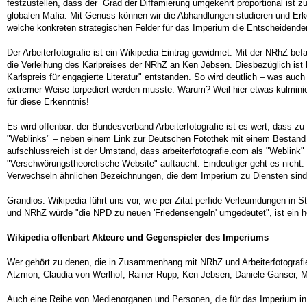
festzustellen, dass der Grad der Diffamierung umgekehrt proportional ist 
globalen Mafia. Mit Genuss können wir die Abhandlungen studieren und Er
welche konkreten strategischen Felder für das Imperium die Entscheidende
Der Arbeiterfotografie ist ein Wikipedia-Eintrag gewidmet. Mit der NRhZ be
die Verleihung des Karlpreises der NRhZ an Ken Jebsen. Diesbezüglich ist 
Karlspreis für engagierte Literatur" entstanden. So wird deutlich – was auc
extremer Weise torpediert werden musste. Warum? Weil hier etwas kulminier
für diese Erkenntnis!
Es wird offenbar: der Bundesverband Arbeiterfotografie ist es wert, dass 
"Weblinks" – neben einem Link zur Deutschen Fotothek mit einem Bestand vo
aufschlussreich ist der Umstand, dass arbeiterfotografie.com als "Weblink" 
"Verschwörungstheoretische Website" auftaucht. Eindeutiger geht es nicht:
Verwechseln ähnlichen Bezeichnungen, die dem Imperium zu Diensten sind.
Grandios: Wikipedia führt uns vor, wie per Zitat perfide Verleumdungen in S
und NRhZ würde "die NPD zu neuen 'Friedensengeln' umgedeutet", ist ein her
Wikipedia offenbart Akteure und Gegenspieler des Imperiums
Wer gehört zu denen, die in Zusammenhang mit NRhZ und Arbeiterfotograf
Atzmon, Claudia von Werlhof, Rainer Rupp, Ken Jebsen, Daniele Ganser, Mar
Auch eine Reihe von Medienorganen und Personen, die für das Imperium in S