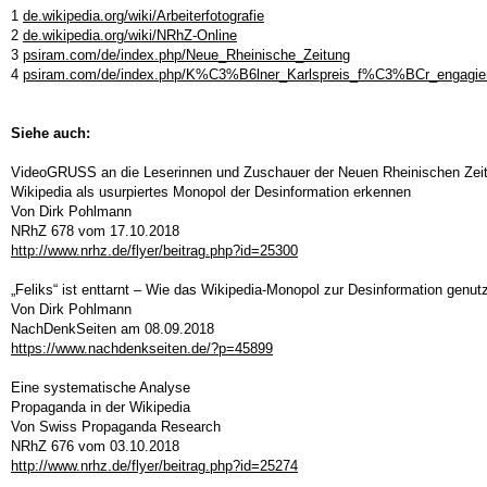
1
de.wikipedia.org/wiki/Arbeiterfotografie
2
de.wikipedia.org/wiki/NRhZ-Online
3
psiram.com/de/index.php/Neue_Rheinische_Zeitung
4
psiram.com/de/index.php/K%C3%B6lner_Karlspreis_f%C3%BCr_engagiert
Siehe auch:
VideoGRUSS an die Leserinnen und Zuschauer der Neuen Rheinischen Zei
Wikipedia als usurpiertes Monopol der Desinformation erkennen
Von Dirk Pohlmann
NRhZ 678 vom 17.10.2018
http://www.nrhz.de/flyer/beitrag.php?id=25300
„Feliks“ ist enttarnt – Wie das Wikipedia-Monopol zur Desinformation genutz
Von Dirk Pohlmann
NachDenkSeiten am 08.09.2018
https://www.nachdenkseiten.de/?p=45899
Eine systematische Analyse
Propaganda in der Wikipedia
Von Swiss Propaganda Research
NRhZ 676 vom 03.10.2018
http://www.nrhz.de/flyer/beitrag.php?id=25274