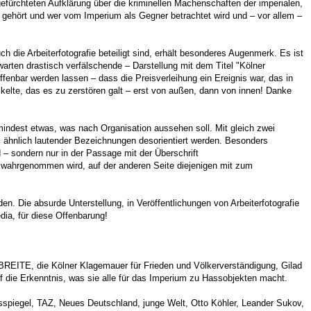
fürchteten Aufklärung über die kriminellen Machenschaften der imperialen,
ehört und wer vom Imperium als Gegner betrachtet wird und – vor allem –
 die Arbeiterfotografie beteiligt sind, erhält besonderes Augenmerk. Es ist
rten drastisch verfälschende – Darstellung mit dem Titel "Kölner
ffenbar werden lassen – dass die Preisverleihung ein Ereignis war, das in
kelte, das es zu zerstören galt – erst von außen, dann von innen! Danke
mindest etwas, was nach Organisation aussehen soll. Mit gleich zwei
s ähnlich lautender Bezeichnungen desorientiert werden. Besonders
d – sondern nur in der Passage mit der Überschrift
er wahrgenommen wird, auf der anderen Seite diejenigen mit zum
en. Die absurde Unterstellung, in Veröffentlichungen von Arbeiterfotografie
dia, für diese Offenbarung!
REITE, die Kölner Klagemauer für Frieden und Völkerverständigung, Gilad
f die Erkenntnis, was sie alle für das Imperium zu Hassobjekten macht.
esspiegel, TAZ, Neues Deutschland, junge Welt, Otto Köhler, Leander Sukov,