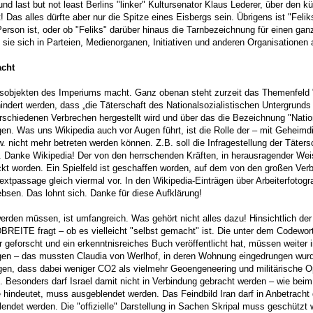
 last but not least Berlins "linker" Kultursenator Klaus Lederer, über den kü
! Das alles dürfte aber nur die Spitze eines Eisbergs sein. Übrigens ist "Felik
 Person ist, oder ob "Feliks" darüber hinaus die Tarnbezeichnung für einen ga
 sie sich in Parteien, Medienorganen, Initiativen und anderen Organisationen
acht
sobjekten des Imperiums macht. Ganz obenan steht zurzeit das Themenfeld "N
rt werden, dass „die Täterschaft des Nationalsozialistischen Untergrunds ..
edenen Verbrechen hergestellt wird und über das die Bezeichnung "Nationals
rgen. Was uns Wikipedia auch vor Augen führt, ist die Rolle der – mit Gehei
 nicht mehr betreten werden können. Z.B. soll die Infragestellung der Täter
en. Danke Wikipedia! Der von den herrschenden Kräften, in herausragender 
ckt worden. Ein Spielfeld ist geschaffen worden, auf dem von den großen Ve
tpassage gleich viermal vor. In den Wikipedia-Einträgen über Arbeiterfotogra
bsen. Das lohnt sich. Danke für diese Aufklärung!
rden müssen, ist umfangreich. Was gehört nicht alles dazu! Hinsichtlich de
EITE fragt – ob es vielleicht "selbst gemacht" ist. Die unter dem Codewor
eforscht und ein erkenntnisreiches Buch veröffentlicht hat, müssen weiter 
ingen – das mussten Claudia von Werlhof, in deren Wohnung eingedrungen wurde
ägen, dass dabei weniger CO2 als vielmehr Geoengeneering und militärische Op
en. Besonders darf Israel damit nicht in Verbindung gebracht werden – wie b
indeutet, muss ausgeblendet werden. Das Feindbild Iran darf in Anbetracht 
ndet werden. Die "offizielle" Darstellung in Sachen Skripal muss geschützt 