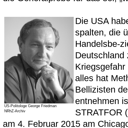
Die USA habe
spalten, die
Handelsbe-z
Deutschland 
Kriegsgefahr
alles hat Met
Bellizisten d
entnehmen ist
US-Politologe George Friedman
STRATFOR (St
NRhZ-Archiv
am 4. Februar 2015 am Chicago C