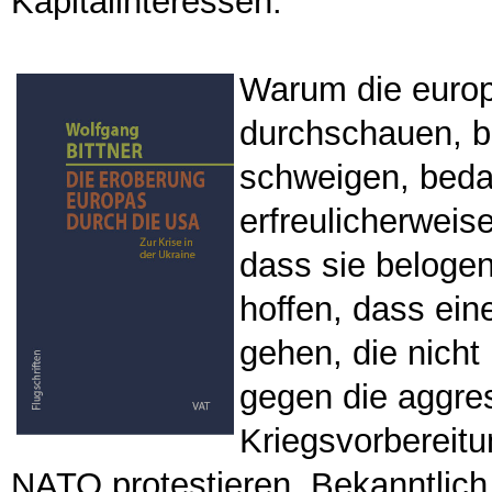
Kapitalinteressen.
Warum die europ
durchschauen, b
schweigen, bedar
erfreulicherwei
dass sie beloge
hoffen, dass ein
gehen, die nich
gegen die aggres
Kriegsvorbereit
NATO protestieren. Bekanntlich s