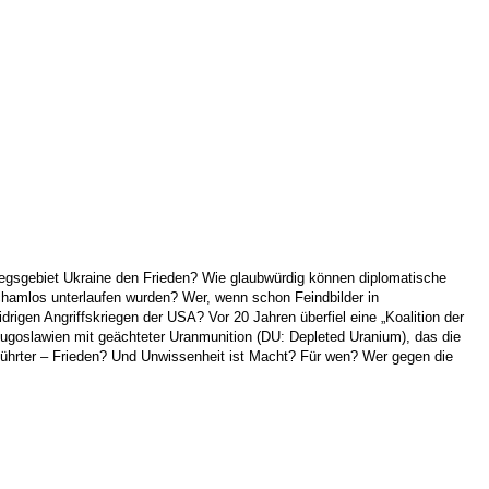
riegsgebiet Ukraine den Frieden? Wie glaubwürdig können diplomatische
amlos unterlaufen wurden? Wer, wenn schon Feindbilder in
igen Angriffskriegen der USA? Vor 20 Jahren überfiel eine „Koalition der
 Jugoslawien mit geächteter Uranmunition (DU: Depleted Uranium), das die
geführter – Frieden? Und Unwissenheit ist Macht? Für wen? Wer gegen die