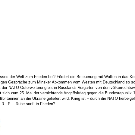
isses der Welt zum Frieden bei? Fördert die Befeuerung mit Waffen in das K
ährigen Gespräche zum Minsker Abkommen vom Westen mit Deutschland so sch
der NATO-Osterweiterung bis in Russlands Vorgarten von den völkerrechtswidr
rt sich zum 25. Mal der vernichtende Angriffskrieg gegen die Bundesrepublik
ßbritannien an die Ukraine geliefert wird. Krieg ist – durch die NATO herbei
 R.I.P. – Ruhe sanft in Frieden?