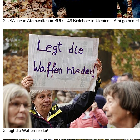
2 USA: neue Atomwaffen in BRD – 46 Biolabore in Ukraine – Ami go hom
3 Legt die Waffen nieder!