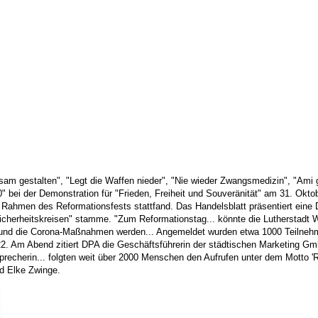
sam gestalten", "Legt die Waffen nieder", "Nie wieder Zwangsmedizin", "Am
" bei der Demonstration für "Frieden, Freiheit und Souveränität" am 31. Oktob
 Rahmen des Reformationsfests stattfand. Das Handelsblatt präsentiert eine
Sicherheitskreisen" stamme. "Zum Reformationstag... könnte die Lutherstadt 
e und die Corona-Maßnahmen werden... Angemeldet wurden etwa 1000 Teilnehme
 Am Abend zitiert DPA die Geschäftsführerin der städtischen Marketing GmbH 
isprecherin... folgten weit über 2000 Menschen den Aufrufen unter dem Motto
nd Elke Zwinge.