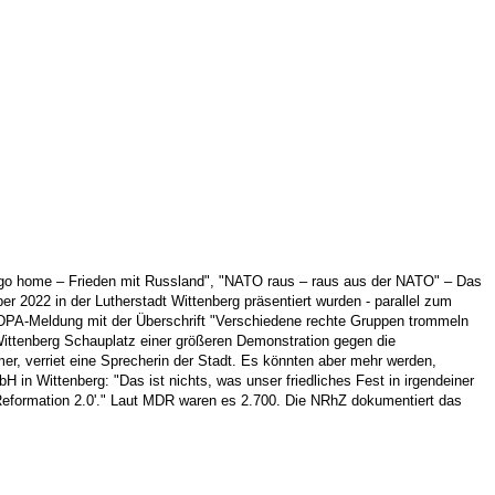
i go home – Frieden mit Russland", "NATO raus – raus aus der NATO" – Das
er 2022 in der Lutherstadt Wittenberg präsentiert wurden - parallel zum
 DPA-Meldung mit der Überschrift "Verschiedene rechte Gruppen trommeln
Wittenberg Schauplatz einer größeren Demonstration gegen die
r, verriet eine Sprecherin der Stadt. Es könnten aber mehr werden,
in Wittenberg: "Das ist nichts, was unser friedliches Fest in irgendeiner
 'Reformation 2.0'." Laut MDR waren es 2.700. Die NRhZ dokumentiert das