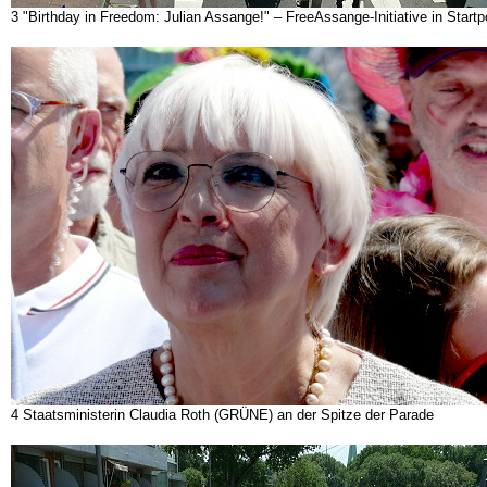
3 "Birthday in Freedom: Julian Assange!" – FreeAssange-Initiative in Star
4 Staatsministerin Claudia Roth (GRÜNE) an der Spitze der Parade