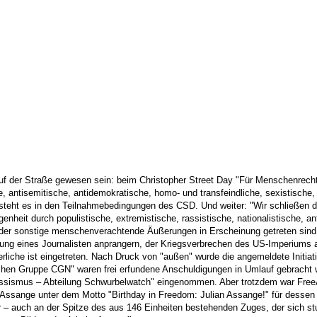
uf der Straße gewesen sein: beim Christopher Street Day "Für Menschenrechte"
che, antisemitische, antidemokratische, homo- und transfeindliche, sexistisc
o steht es in den Teilnahmebedingungen des CSD. Und weiter: "Wir schließen 
nheit durch populistische, extremistische, rassistische, nationalistische, an
der sonstige menschenverachtende Äußerungen in Erscheinung getreten sind, v
erkerung eines Journalisten anprangern, der Kriegsverbrechen des US-Imperium
uerliche ist eingetreten. Nach Druck von "außen" wurde die angemeldete Init
hen Gruppe CGN" waren frei erfundene Anschuldigungen in Umlauf gebracht w
r Rassismus – Abteilung Schwurbelwatch" eingenommen. Aber trotzdem war Fr
 Assange unter dem Motto "Birthday in Freedom: Julian Assange!" für dessen 
war – auch an der Spitze des aus 146 Einheiten bestehenden Zuges, der si