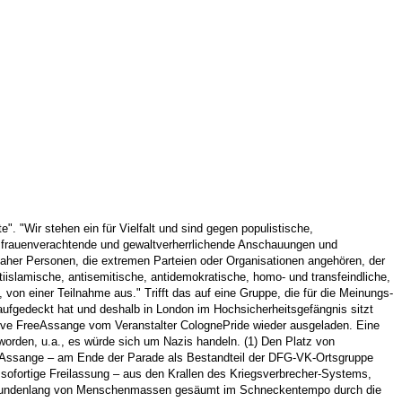
. "Wir stehen ein für Vielfalt und sind gegen populistische,
he, frauenverachtende und gewaltverherrlichende Anschauungen und
daher Personen, die extremen Parteien oder Organisationen angehören, der
tiislamische, antisemitische, antidemokratische, homo- und transfeindliche,
on einer Teilnahme aus." Trifft das auf eine Gruppe, die für die Meinungs-
s aufgedeckt hat und deshalb in London im Hochsicherheitsgefängnis sitzt
iative FreeAssange vom Veranstalter ColognePride wieder ausgeladen. Eine
orden, u.a., es würde sich um Nazis handeln. (1) Den Platz von
eeAssange – am Ende der Parade als Bestandteil der DFG-VK-Ortsgruppe
sofortige Freilassung – aus den Krallen des Kriegsverbrecher-Systems,
ch stundenlang von Menschenmassen gesäumt im Schneckentempo durch die