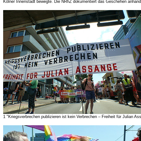
Kölner Innenstadt bewegte. Die NRhZ dokumentiert das Geschehen anhand vo
1 "Kriegsverbrechen publizieren ist kein Verbrechen – Freiheit für Julian Ass