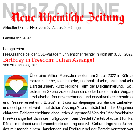
Aktueller Online-Flyer vom 07. August 2026
Fenster schließen
Fotogalerien
FreeAssange bei der CSD-Parade "Für Menschenrechte" in Köln am 3. Juli 2022
Birthday in Freedom: Julian Assange!
Von Arbeiterfotografie
Über eine Million Menschen sollen am 3. Juli 2022 in Köln a
extremistische, rassistische, nationalistische, antiislamis
Darstellungen, kurz: jegliche Form der Diskriminierung." S
extremen Szene zuzuordnen sind oder bereits in der Vergange
sexistische, frauenverachtende und gewaltverherrlichende o
und Pressefreiheit eintritt, zu? Trifft das auf diejenigen zu, die die Eink
und dort gefoltert wird – auf Julian Assange? Und tatsächlich: das Ungehe
eklatante Fehlentscheidung ohne jedes Augenmaß! Von der "Antifaschistisc
FreeAssange hat dann die Fußgruppe "Kein Veedel (Viertel/Stadtteil) fü
Köln – mit dabei und demonstrierte am Tag des 51. Geburtstags von Julian
das mit manch einem Handlanger und Profiteur bei der Parade vertreten 