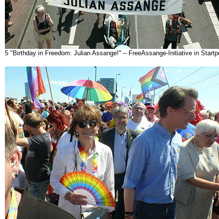
5 "Birthday in Freedom: Julian Assange!" – FreeAssange-Initiative in Star