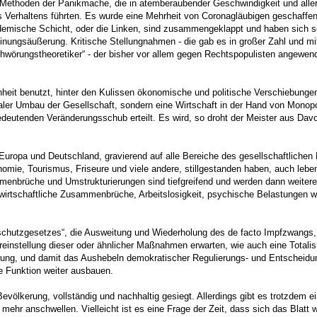
 Methoden der Panikmache, die in atemberaubender Geschwindigkeit und aller
des Verhaltens führten. Es wurde eine Mehrheit von Coronagläubigen geschaf
demische Schicht, oder die Linken, sind zusammengeklappt und haben sich sc
inungsäußerung. Kritische Stellungnahmen - die gab es in großer Zahl und mi
chwörungstheoretiker“ - der bisher vor allem gegen Rechtspopulisten angewend
enheit benutzt, hinter den Kulissen ökonomische und politische Verschiebung
ler Umbau der Gesellschaft, sondern eine Wirtschaft in der Hand von Monopol
utenden Veränderungsschub erteilt. Es wird, so droht der Meister aus Davos,
Europa und Deutschland, gravierend auf alle Bereiche des gesellschaftlichen L
ie, Tourismus, Friseure und viele andere, stillgestanden haben, auch lebens
nbrüche und Umstrukturierungen sind tiefgreifend und werden dann weitere v
, wirtschaftliche Zusammenbrüche, Arbeitslosigkeit, psychische Belastungen
nsschutzgesetzes“, die Ausweitung und Wiederholung des de facto Impfzwangs,
reinstellung dieser oder ähnlicher Maßnahmen erwarten, wie auch eine Totalis
g, und damit das Aushebeln demokratischer Regulierungs- und Entscheidungsm
e Funktion weiter ausbauen.
völkerung, vollständig und nachhaltig gesiegt. Allerdings gibt es trotzdem ein
ehr anschwellen. Vielleicht ist es eine Frage der Zeit, dass sich das Blatt