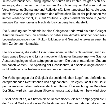
selbstverständlichen Bewegungsfreiheit durch das Impfen, zeigten sich als
erzeugte, die zu einer machtkonformen Disziplinierung der Diskurse und 
Verantwortungsübernahme und Reflexionsfähigkeit zugetraut hätte, die aka
mittels Corona-Auflagen zerstörte den öffentlichen Raum der politischen Me
immer wieder gelöscht, z.B. auf Youtube. Zugleich erlebt der Vorwurf „Vers
mediale Karriere, die eine brachiale Diskursvergiftung darstellt.
Die Ausrufung der Pandemie ist eine Gelegenheit oder wird als eine Geleg
Kenntnis bekommen. Zu erwarten ist dabei kein klimafreundlicher oder sozia
Lebensbedingungen, dem Kultur- Bildungs- und Gesundheitswesen einen bede
kein Zurück zur Normalität.
Die Lockdowns, die vielen Einschränkungen, wirkten sich weltweit, auch in 
dass ganze Berufe und Einnahmequellen kleinerer Unternehmer wie Gastronom
Austauschgelegenheiten aufgegeben wurden. Die dort entstandenen Zusamme
tun haben werden. Die Spaltung der Gesellschaft, die soziale Ungleichheit
nicht bedauerliche Nebenwirkungen, sondern erwünscht.
Die Verlängerungen der Gültigkeit der „epidemischen Lage“, des „Infektio
entsprechenden Restriktionen und sogenannten Privilegien, lässt eine Daue
permanente und alles umfassende Kontrolle und Überwachung der Bevölkerun
Der Staat wird sich zu einem Überwachungsstaat entwickeln bzw. wird dies
Bisher scheint es, als hätten diese Repressionen, dieser Kampf gegen die Be
den Social Media und vielen Publikationen und Demonstrationen, die immer m