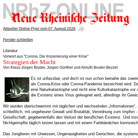
Aktueller Online-Flyer vom 07. August 2026
Fenster schließen
Literatur
Vorwort aus "Corona. Die Inszenierung einer Krise"
Strategien der Macht
Von Klaus-Jürgen Bruder, Jürgen Günther und Almuth Bruder-Bezzel
Es ist unfassbar, und doch ist nun schon beinahe das zweite
als Corona-Krise oder Corona-Pandemie bezeichnet wird. Dam
eine Naturkatastrophe und nicht eine Kulturkatastrophe vor 
die Existenz eines Virus geleugnet wird, allerdings ihr Gewic
Wir wurden überschwemmt mit täglichen und wechselnden „Informationen“, 
schließlich, mit ungeheurer Gewalt und Brutalität, Verordnung zum Impfen -
Gesellschaft, gegebenenfalls den Verlust der beruflichen Existenz. Und in
Nichtgeimpfte täglich testen lassen und mit einem Farbbändchen kennzeic
Das Jonglieren mit Unwissen, Ungenauigkeiten und Gerüchten, die systema