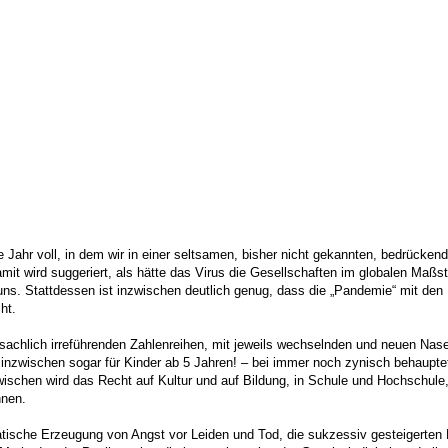
 Jahr voll, in dem wir in einer seltsamen, bisher nicht gekannten, bedrücken
it wird suggeriert, als hätte das Virus die Gesellschaften im globalen Maßst
uns. Stattdessen ist inzwischen deutlich genug, dass die „Pandemie“ mit den F
ht.
sachlich irreführenden Zahlenreihen, mit jeweils wechselnden und neuen Na
 inzwischen sogar für Kinder ab 5 Jahren! – bei immer noch zynisch behauptet
zwischen wird das Recht auf Kultur und auf Bildung, in Schule und Hochschul
hnen.
tische Erzeugung von Angst vor Leiden und Tod, die sukzessiv gesteigerten