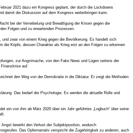
n Februar 2021 dazu ein Kongress geplant, der durch die Lockdowns
 und damit die Diskussion auf dem Kongress weiterbringen kann.
acht bei der Vernebelung und Bewältigung der Krisen gegen die
d den Folgen und zu erwartenden Prozessen.
g“, und zwar von einem Krieg gegen die Bevölkerung. Es handelt sich
g um die Köpfe, dessen Charakter als Krieg erst an den Folgen zu erkennen
pfungen, zur Angstmache, von den Fake News und Lügen seitens der
 Finanzkrise auf.
zeichnet den Weg von der Demokratie in die Diktatur. Er zeigt die Methoden
klärung. Das bedarf der Psychologie. Es werden die aktuelle Rolle und
t ein von ihm ab März 2020 über ein Jahr geführtes „Logbuch“ über seine
ft.
. Angst bewirkt den Verlust der Subjektposition, wodurch
rgerufen. Das Opfernarrativ verspricht die Zugehörigkeit zu anderen, auch