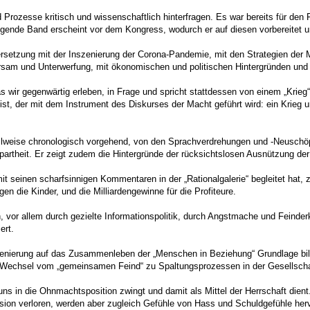
 Prozesse kritisch und wissenschaftlich hinterfragen. Es war bereits für de
liegende Band erscheint vor dem Kongress, wodurch er auf diesen vorbereitet
setzung mit der Inszenierung der Corona-Pandemie, mit den Strategien der M
orsam und Unterwerfung, mit ökonomischen und politischen Hintergründen un
was wir gegenwärtig erleben, in Frage und spricht stattdessen von einem „Krie
eg ist, der mit dem Instrument des Diskurses der Macht geführt wird: ein Krie
ilweise chronologisch vorgehend, von den Sprachverdrehungen und -Neuschö
artheit. Er zeigt zudem die Hintergründe der rücksichtslosen Ausnützung der
t seinen scharfsinnigen Kommentaren in der „Rationalgalerie“ begleitet hat, 
 die Kinder, und die Milliardengewinne für die Profiteure.
 vor allem durch gezielte Informationspolitik, durch Angstmache und Feinder
ert.
nierung auf das Zusammenleben der „Menschen in Beziehung“ Grundlage bilde
er Wechsel vom „gemeinsamen Feind“ zu Spaltungsprozessen in der Gesellscha
ns in die Ohnmachtsposition zwingt und damit als Mittel der Herrschaft dient
ion verloren, werden aber zugleich Gefühle von Hass und Schuldgefühle hervo