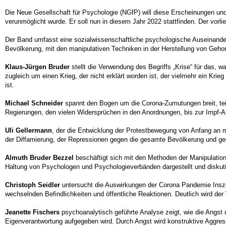
Die Neue Gesellschaft für Psychologie (NGfP) will diese Erscheinungen und
verunmöglicht wurde. Er soll nun in diesem Jahr 2022 stattfinden. Der vor
Der Band umfasst eine sozialwissenschaftliche psychologische Auseinander
Bevölkerung, mit den manipulativen Techniken in der Herstellung von Geh
Klaus-Jürgen Bruder
stellt die Verwendung des Begriffs „Krise“ für das, 
zugleich um einen Krieg, der nicht erklärt worden ist, der vielmehr ein Kri
ist.
Michael Schneider
spannt den Bogen um die Corona-Zumutungen breit, te
Regierungen, den vielen Widersprüchen in den Anordnungen, bis zur Impf-Ap
Uli Gellermann
, der die Entwicklung der Protestbewegung von Anfang an mi
der Diffamierung, der Repressionen gegen die gesamte Bevölkerung und gegen
Almuth Bruder Bezzel
beschäftigt sich mit den Methoden der Manipulation,
Haltung von Psychologen und Psychologieverbänden dargestellt und diskuti
Christoph Seidler
untersucht die Auswirkungen der Corona Pandemie Insze
wechselnden Befindlichkeiten und öffentliche Reaktionen. Deutlich wird d
Jeanette Fischers
psychoanalytisch geführte Analyse zeigt, wie die Angst u
Eigenverantwortung aufgegeben wird. Durch Angst wird konstruktive Aggress