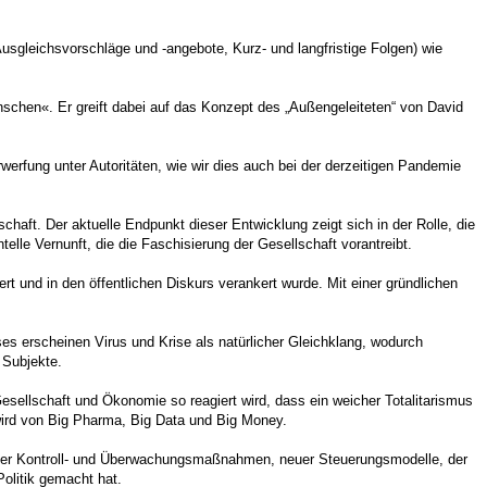
usgleichsvorschläge und -angebote, Kurz- und langfristige Folgen) wie
schen«. Er greift dabei auf das Konzept des „Außengeleiteten“ von David
fung unter Autoritäten, wie wir dies auch bei der derzeitigen Pandemie
haft. Der aktuelle Endpunkt dieser Entwicklung zeigt sich in der Rolle, die
lle Vernunft, die die Faschisierung der Gesellschaft vorantreibt.
ert und in den öffentlichen Diskurs verankert wurde. Mit einer gründlichen
es erscheinen Virus und Krise als natürlicher Gleichklang, wodurch
 Subjekte.
sellschaft und Ökonomie so reagiert wird, dass ein weicher Totalitarismus
wird von Big Pharma, Big Data und Big Money.
der Kontroll- und Überwachungsmaßnahmen, neuer Steuerungsmodelle, der
olitik gemacht hat.