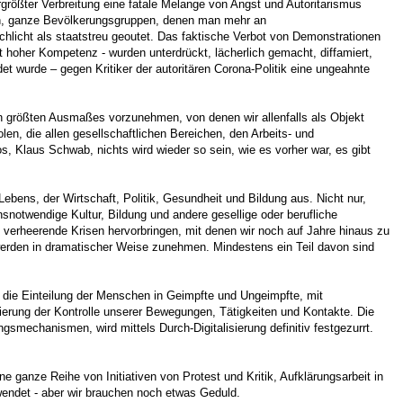
größter Verbreitung eine fatale Melange von Angst und Autoritarismus
fen, ganze Bevölkerungsgruppen, denen man mehr an
hlicht als staatstreu geoutet. Das faktische Verbot von Demonstrationen
t hoher Kompetenz - wurden unterdrückt, lächerlich gemacht, diffamiert,
et wurde – gegen Kritiker der autoritären Corona-Politik eine ungeahnte
en größten Ausmaßes vorzunehmen, von denen wir allenfalls als Objekt
en, die allen gesellschaftlichen Bereichen, den Arbeits- und
 Klaus Schwab, nichts wird wieder so sein, wie es vorher war, es gibt
ebens, der Wirtschaft, Politik, Gesundheit und Bildung aus. Nicht nur,
notwendige Kultur, Bildung und andere gesellige oder berufliche
erheerende Krisen hervorbringen, mit denen wir noch auf Jahre hinaus zu
 werden in dramatischer Weise zunehmen. Mindestens ein Teil davon sind
 die Einteilung der Menschen in Geimpfte und Ungeimpfte, mit
ierung der Kontrolle unserer Bewegungen, Tätigkeiten und Kontakte. Die
echanismen, wird mittels Durch-Digitalisierung definitiv festgezurrt.
e ganze Reihe von Initiativen von Protest und Kritik, Aufklärungsarbeit in
 wendet - aber wir brauchen noch etwas Geduld.