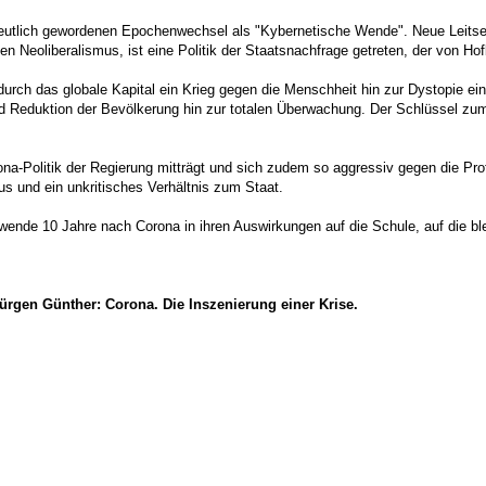
tlich gewordenen Epochenwechsel als "Kybernetische Wende". Neue Leitsekto
gen Neoliberalismus, ist eine Politik der Staatsnachfrage getreten, der von 
durch das globale Kapital ein Krieg gegen die Menschheit hin zur Dystopie ei
 und Reduktion der Bevölkerung hin zur totalen Überwachung. Der Schlüssel zum
rona-Politik der Regierung mitträgt und sich zudem so aggressiv gegen die Pro
us und ein unkritisches Verhältnis zum Staat.
wende 10 Jahre nach Corona in ihren Auswirkungen auf die Schule, auf die blei
rgen Günther: Corona. Die Inszenierung einer Krise.