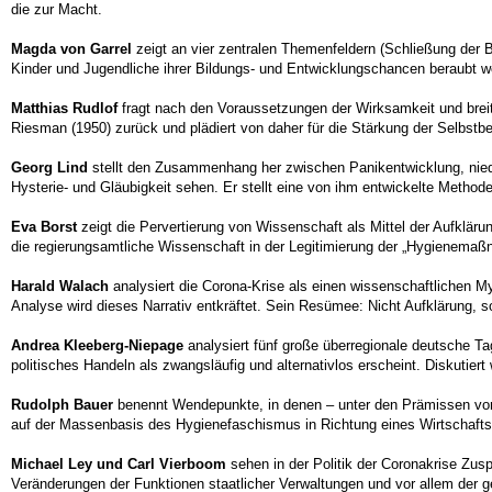
die zur Macht.
Magda von Garrel
zeigt an vier zentralen Themenfeldern (Schließung der 
Kinder und Jugendliche ihrer Bildungs- und Entwicklungschancen beraubt w
Matthias Rudlof
fragt nach den Voraussetzungen der Wirksamkeit und breit
Riesman (1950) zurück und plädiert von daher für die Stärkung der Selbst
Georg Lind
stellt den Zusammenhang her zwischen Panikentwicklung, niedr
Hysterie- und Gläubigkeit sehen. Er stellt eine von ihm entwickelte Metho
Eva Borst
zeigt die Pervertierung von Wissenschaft als Mittel der Aufklär
die regierungsamtliche Wissenschaft in der Legitimierung der „Hygienemaßna
Harald Walach
analysiert die Corona-Krise als einen wissenschaftlichen Myth
Analyse wird dieses Narrativ entkräftet. Sein Resümee: Nicht Aufklärung,
Andrea Kleeberg-Niepage
analysiert fünf große überregionale deutsche Ta
politisches Handeln als zwangsläufig und alternativlos erscheint. Diskutie
Rudolph Bauer
benennt Wendepunkte, in denen – unter den Prämissen von K
auf der Massenbasis des Hygienefaschismus in Richtung eines Wirtschafts
Michael Ley und Carl Vierboom
sehen in der Politik der Coronakrise Z
Veränderungen der Funktionen staatlicher Verwaltungen und vor allem der 