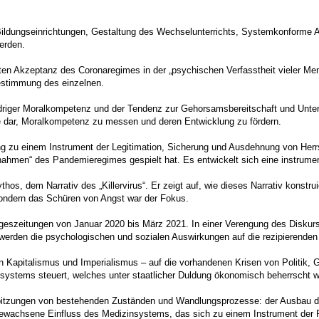
Bildungseinrichtungen, Gestaltung des Wechselunterrichts, Systemkonforme A
erden.
en Akzeptanz des Coronaregimes in der „psychischen Verfasstheit vieler Men
bestimmung des einzelnen.
iger Moralkompetenz und der Tendenz zur Gehorsamsbereitschaft und Unterwer
de dar, Moralkompetenz zu messen und deren Entwicklung zu fördern.
ung zu einem Instrument der Legitimation, Sicherung und Ausdehnung von Herrsc
hmen“ des Pandemieregimes gespielt hat. Es entwickelt sich eine instrumente
os, dem Narrativ des „Killervirus“. Er zeigt auf, wie dieses Narrativ konstrui
 sondern das Schüren von Angst war der Fokus.
geszeitungen von Januar 2020 bis März 2021. In einer Verengung des Diskurs
rt werden die psychologischen und sozialen Auswirkungen auf die rezipierenden
apitalismus und Imperialismus – auf die vorhandenen Krisen von Politik, Ge
systems steuert, welches unter staatlicher Duldung ökonomisch beherrscht 
uspitzungen von bestehenden Zuständen und Wandlungsprozesse: der Ausbau 
gewachsene Einfluss des Medizinsystems, das sich zu einem Instrument der P