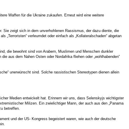
ere Waffen für die Ukraine zukaufen. Erneut wird eine weitere
er. Sie zeigt sich in dem unverhohlenen Rassismus, der dazu diente, die
ls „Terroristen“ verleumdet oder einfach als „Kollateralschaden“ abgetan
rte sind, die bewohnt sind von Arabern, Muslimen und Menschen dunkler
 die aus dem Nahen Osten oder Nordafrika fliehen oder „wohlhabenden“
dische“ unerwünscht sind. Solche rassistischen Stereotypen dienen allein
icher Medien entwickelt hat. Erinnern wir uns, dass Selenskyjs wichtigster
extremistischer Milizen. Ein zwielichtiger Mann, der auch aus den „Panama
u betreffen.
lament und der US- Kongress begeistert waren, wie auch der deutsche
in.