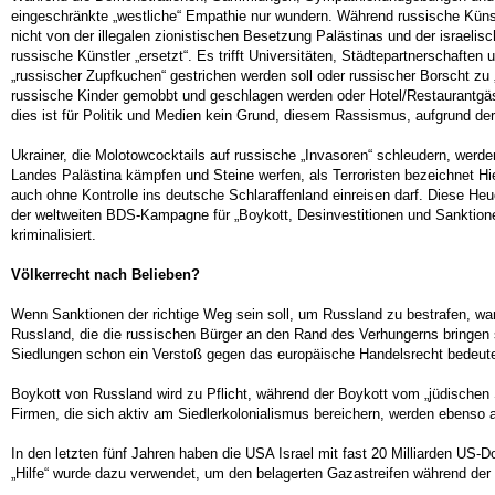
eingeschränkte „westliche“ Empathie nur wundern. Während russische Künstl
nicht von der illegalen zionistischen Besetzung Palästinas und der israeli
russische Künstler „ersetzt“. Es trifft Universitäten, Städtepartnerschaft
„russischer Zupfkuchen“ gestrichen werden soll oder russischer Borscht z
russische Kinder gemobbt und geschlagen werden oder Hotel/Restaurantgäs
dies ist für Politik und Medien kein Grund, diesem Rassismus, aufgrund d
Ukrainer, die Molotowcocktails auf russische „Invasoren“ schleudern, werden
Landes Palästina kämpfen und Steine werfen, als Terroristen bezeichnet Hie
auch ohne Kontrolle ins deutsche Schlaraffenland einreisen darf. Diese He
der weltweiten BDS-Kampagne für „Boykott, Desinvestitionen und Sanktionen
kriminalisiert.
Völkerrecht nach Belieben?
Wenn Sanktionen der richtige Weg sein soll, um Russland zu bestrafen, wa
Russland, die die russischen Bürger an den Rand des Verhungerns bringen so
Siedlungen schon ein Verstoß gegen das europäische Handelsrecht bedeuten.
Boykott von Russland wird zu Pflicht, während der Boykott vom „jüdischen 
Firmen, die sich aktiv am Siedlerkolonialismus bereichern, werden ebenso
In den letzten fünf Jahren haben die USA Israel mit fast 20 Milliarden US-Do
„Hilfe“ wurde dazu verwendet, um den belagerten Gazastreifen während der