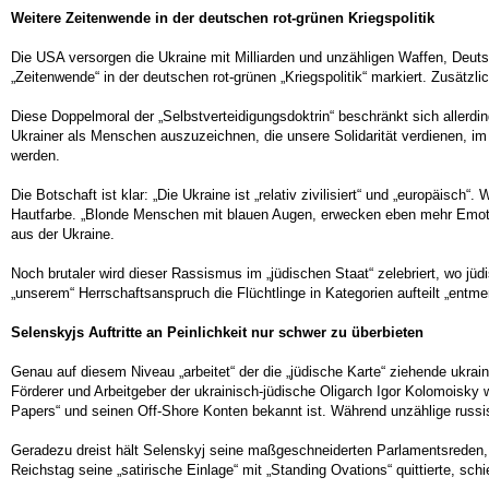
Weitere Zeitenwende in der deutschen rot-grünen Kriegspolitik
Die USA versorgen die Ukraine mit Milliarden und unzähligen Waffen, Deuts
„Zeitenwende“ in der deutschen rot-grünen „Kriegspolitik“ markiert. Zusätzli
Diese Doppelmoral der „Selbstverteidigungsdoktrin“ beschränkt sich allerdi
Ukrainer als Menschen auszuzeichnen, die unsere Solidarität verdienen, im 
werden.
Die Botschaft ist klar: „Die Ukraine ist „relativ zivilisiert“ und „europäis
Hautfarbe. „Blonde Menschen mit blauen Augen, erwecken eben mehr Emotio
aus der Ukraine.
Noch brutaler wird dieser Rassismus im „jüdischen Staat“ zelebriert, wo jüd
„unserem“ Herrschaftsanspruch die Flüchtlinge in Kategorien aufteilt „entme
Selenskyjs Auftritte an Peinlichkeit nur schwer zu überbieten
Genau auf diesem Niveau „arbeitet“ der die „jüdische Karte“ ziehende ukrai
Förderer und Arbeitgeber der ukrainisch-jüdische Oligarch Igor Kolomoisky 
Papers“ und seinen Off-Shore Konten bekannt ist. Während unzählige russi
Geradezu dreist hält Selenskyj seine maßgeschneiderten Parlamentsreden, 
Reichstag seine „satirische Einlage“ mit „Standing Ovations“ quittierte, sch