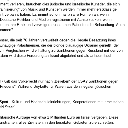
nt verlieren, brauchen dies jüdische und israelische Künstler, die sich
Ukrainisierung“ von Musik und Künstlern werden immer mehr erstklassige
timent verbannt haben. Es nimmt schon mal bizarre Formen an, wenn
Deutsche Politiker und Medien registrieren mit Achselzucken, wenn
ssen ihre Ethik und verweigern russischen Patienten die Behandlung. Auch
 kommen?
ser, die seit 76 Jahren verzweifelt gegen die illegale Besatzung ihres
unäugige Palästinenser, die der blonde blauäugige Ukrainer genießt, der
sch. Vergleichen wir die Haltung zu Sanktionen gegen Russland mit der von
dem wird diese Forderung an Israel abgelehnt und als antisemitisch
n? Gilt das Völkerrecht nur nach „Belieben“ der USA? Sanktionen gegen
 „Friedens“. Während Boykotte für Waren aus den illegalen jüdischen
port-, Kultur- und Hochschuleinrichtungen, Kooperationen mit israelischen
id Staat“.
ilitärische Aufträge von etwa 2 Milliarden Euro an Israel vergeben. Diese
tranten, alles Zivilisten, in den besetzten Gebieten zu erschießen.