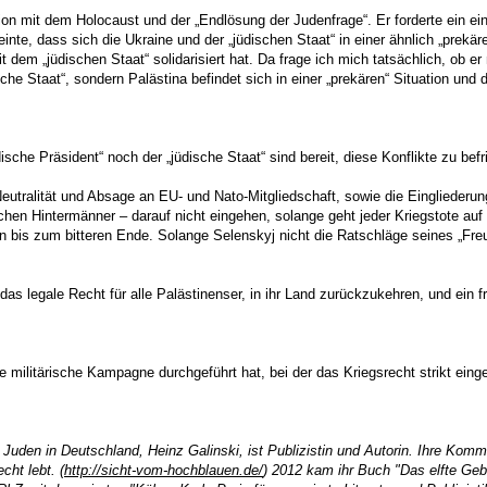
ion mit dem Holocaust und der „Endlösung der Judenfrage“. Er forderte ein e
inte, dass sich die Ukraine und der „jüdischen Staat“ in einer ähnlich „prekä
em „jüdischen Staat“ solidarisiert hat. Da frage ich mich tatsächlich, ob er 
sche Staat“, sondern Palästina befindet sich in einer „prekären“ Situation und
sche Präsident“ noch der „jüdische Staat“ sind bereit, diese Konflikte zu befr
eutralität und Absage an EU- und Nato-Mitgliedschaft, sowie die Eingliederu
en Hintermänner – darauf nicht eingehen, solange geht jeder Kriegstote auf
n bis zum bitteren Ende. Solange Selenskyj nicht die Ratschläge seines „Freund
as legale Recht für alle Palästinenser, in ihr Land zurückzukehren, und ein fr
e militärische Kampagne durchgeführt hat, bei der das Kriegsrecht strikt ein
 Juden in Deutschland, Heinz Galinski, ist Publizistin und Autorin. Ihre Ko
ht lebt. (
http://sicht-vom-hochblauen.de/
) 2012 kam ihr Buch "Das elfte Geb