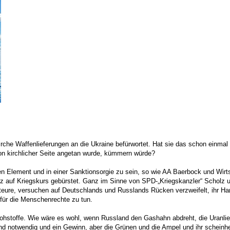
he Waffenlieferungen an die Ukraine befürwortet. Hat sie das schon einmal f
on kirchlicher Seite angetan wurde, kümmern würde?
en Element und in einer Sanktionsorgie zu sein, so wie AA Baerbock und Wirts
anz auf Kriegskurs gebürstet. Ganz im Sinne von SPD-„Kriegskanzler“ Scholz u
iteure, versuchen auf Deutschlands und Russlands Rücken verzweifelt, ihr Han
für die Menschenrechte zu tun.
Rohstoffe. Wie wäre es wohl, wenn Russland den Gashahn abdreht, die Uranliefe
end notwendig und ein Gewinn, aber die Grünen und die Ampel und ihr scheinh