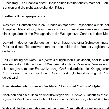
Bundestag FDP-Finanzminister Lindner einen internationalen Marshall Plan fü
Schulen und die nicht ausreichenden Kitas?
Ekelhafte Kriegspropaganda
Was hier in Deutschland in 24 Stunden an massiver Propaganda auf die deuts
Kriegsberichterstattung, dass man sich nur vor Ekel abwenden kann. Immer
einseitige ukrainische Propaganda in die Welt gesetzt. Ganz nach dem Mot
Da wird im deutschen Bundestag in tiefer Trauer und einer Schweigeminut
Dobrindt diesen Tod stellvertretend mit den Leiden der Ukrainer vergleich
gedacht?
Seit Gründung der Nato – als „Verteidigungsbündnis“ deklariert, aber in W
integrierte die USA nach dem 2.Weltkrieg alte Nazis für eigene Zwecke und
nicht so genau mit der Entnazifizierung. Groß-Industrielle, die „Kriegsgew
Künstler waren schnell wieder am Ruder. Für den „Entnazifizierungseifer“ hä
gelegt wird.
Kriegstreiber identifizieren "richtigen" Feind und "richtige" Opfer
Nach den endlosen Illegalen Angriffskriegen der USA/NATO identifiziert die
Sympathie-Welle von westlichen Medien und Politik in die „richtige“ Richtun
Während die Demonstrationen, Sammlungen, Sympathiekundgebungen und Kult