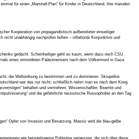
 einmal für einen „Marshall-Plan“ für Kinder in Deutschland, ihre maroden
scher Kooperation von propagandistisch aufbereiteter einseitiger
 nicht unabhängig nachprüfen ließen – inflationär Konjunktive und
tschenko gedacht. Scheinheiliger geht es kaum, wenn dazu noch CSU
e jemals eines ermordeten Palästinensers nach dem Völkermord in Gaza
dacht, die Weltordnung zu bestimmen und zu dominieren. Skrupellos
Deutschland war das nur recht, schließlich nahm man es nach dem Krieg
Kriegsvermögen“ behalten und vermehren. Wissenschaftler, Beamte und
Entputinisierung“ und die gefährliche rassistische Russophobie an den Tag
tigen“ Opfer von Invasion und Besatzung. Massiv wird die blau-gelbe
regionen wie beispielsweise Palästina vergessen, die sich über diese