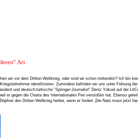
deren" Art
hen wir vor dem Dritten Weltkrieg, oder sind wir schon mittendrin? Ich bin ke
si-Kriegsteilnehmer identifizieren. Zumindest befinden wir uns unter Führun
ident und deutsch-türkische "Springer-Journalist" Deniz Yüksel auf der LitCo
 weil er gegen die Charta des Internationalen Pen verstoßen hat. Ebenso gelei
pfner den Dritten Weltkrieg herbei, wenn er fordert „Die Nato muss jetzt han