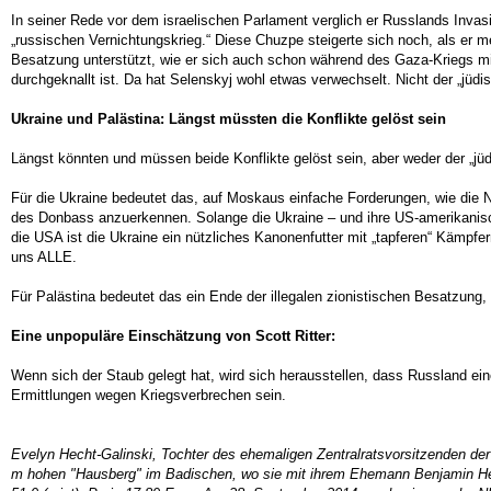
In seiner Rede vor dem israelischen Parlament verglich er Russlands Invas
„russischen Vernichtungskrieg.“ Diese Chuzpe steigerte sich noch, als er me
Besatzung unterstützt, wie er sich auch schon während des Gaza-Kriegs mit d
durchgeknallt ist. Da hat Selenskyj wohl etwas verwechselt. Nicht der „jüdi
Ukraine und Palästina: Längst müssten die Konflikte gelöst sein
Längst könnten und müssen beide Konflikte gelöst sein, aber weder der „jüdi
Für die Ukraine bedeutet das, auf Moskaus einfache Forderungen, wie die N
des Donbass anzuerkennen. Solange die Ukraine – und ihre US-amerikanisch
die USA ist die Ukraine ein nützliches Kanonenfutter mit „tapferen“ Kämpfer
uns ALLE.
Für Palästina bedeutet das ein Ende der illegalen zionistischen Besatzung, d
Eine unpopuläre Einschätzung von Scott Ritter:
Wenn sich der Staub gelegt hat, wird sich herausstellen, dass Russland ein
Ermittlungen wegen Kriegsverbrechen sein.
Evelyn Hecht-Galinski, Tochter des ehemaligen Zentralratsvorsitzenden der
m hohen "Hausberg" im Badischen, wo sie mit ihrem Ehemann Benjamin Hec