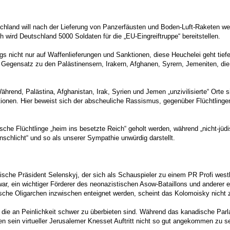
chland will nach der Lieferung von Panzerfäusten und Boden-Luft-Raketen weit
ch wird Deutschland 5000 Soldaten für die „EU-Eingreiftruppe“ bereitstellen.
ngs nicht nur auf Waffenlieferungen und Sanktionen, diese Heuchelei geht tief
Gegensatz zu den Palästinensern, Irakern, Afghanen, Syrern, Jemeniten, die a
ch“. Während, Palästina, Afghanistan, Irak, Syrien und Jemen „unzivilisierte“ O
nen. Hier beweist sich der abscheuliche Rassismus, gegenüber Flüchtlingen
ische Flüchtlinge „heim ins besetzte Reich“ geholt werden, während „nicht-jü
nschlicht“ und so als unserer Sympathie unwürdig darstellt.
nische Präsident Selenskyj, der sich als Schauspieler zu einem PR Profi westl
war, ein wichtiger Förderer des neonazistischen Asow-Bataillons und anderer 
sche Oligarchen inzwischen enteignet werden, scheint das Kolomoisky nicht z
die an Peinlichkeit schwer zu überbieten sind. Während das kanadische Par
ien sein virtueller Jerusalemer Knesset Auftritt nicht so gut angekommen zu se