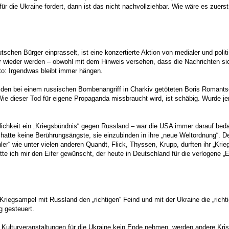
r die Ukraine fordert, dann ist das nicht nachvollziehbar. Wie wäre es zuerst
chen Bürger einprasselt, ist eine konzertierte Aktion von medialer und politi
 wieder werden – obwohl mit dem Hinweis versehen, dass die Nachrichten sich
to: Irgendwas bleibt immer hängen.
e den bei einem russischen Bombenangriff in Charkiv getöteten Boris Roman
t. Wie dieser Tod für eigene Propaganda missbraucht wird, ist schäbig. Wurd
irklichkeit ein „Kriegsbündnis“ gegen Russland – war die USA immer darauf be
 hatte keine Berührungsängste, sie einzubinden in ihre „neue Weltordnung“. 
innler“ wie unter vielen anderen Quandt, Flick, Thyssen, Krupp, durften ihr „
tte ich mir den Eifer gewünscht, der heute in Deutschland für die verlogene „
 Kriegsampel mit Russland den „richtigen“ Feind und mit der Ukraine die „rich
g gesteuert.
urveranstaltungen für die Ukraine kein Ende nehmen, werden andere Krisen