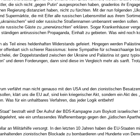
er, die sich nicht „gegen Putin“ ausgesprochen haben, gnadenlos ihr Engageme
schen Regierung distanziert haben, nicht zu fürchten. Mit der nun folgenden „
en und Supermärkte, die mit Eifer alle russischen Lebensmittel aus ihrem Sor
u „ukrainischem“ wird oder russische Straßennamen umbenannt werden sollen. 
te russische Gäste zu „unerwünschten“ erklären. Sogar Krankenhäuser verge
er ständigen antirussischen Propaganda, Einhalt zu gebieten. Was wird noch
 als Teil eines heldenhaften Widerstands gefeiert. Hingegen werden Palästinen
r offenbart sich schierer Rassismus: keine Sympathie für schwarzhaarige bra
uchelei, der Doppelstandard zwischen der Ukraine und Palästina ist ganz typi
“ und deren Forderungen, dann sind diese im Vergleich mehr als sanft. Trotz
rum verfährt man nicht genauso mit den USA und den zionistischen Besatzer
llen, klärt uns die EU auf, sind kein kriegerischer Akt, sondern ein Akt des
 Was für ein unhaltbares Verfahren, das jeder Logik entbehrt!
Staat“ bestraft wird! Der Aufruf der BDS-Kampagne zum Boykott israelischer S
 abgelehnt, wie ein umfassendes Waffenembargo gegen den „jüdischen Aparthe
llar an Militärhilfe versorgt. In den letzten 10 Jahren haben die EU-Staaten m
 anhaltenden zionistischen Blockade zu bombardieren und Hunderte von Demons