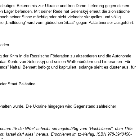
indeutiges Bekenntnis zur Ukraine und Iron Dome Lieferung gegen diesen
ren Lage“ befänden. Mit seiner Rede hat Selenskyj erneut die zionistische
noch seiner Sinne mächtig oder nicht vielmehr skrupellos und völlig
 die „Endlösung“ wird vom „jüdischen Staat“ gegen Palästinenser ausgeführt.
ieden.
ng der Krim in die Russische Föderation zu akzeptieren und die Autonomie
 das Konto von Selenskyj und seinen Waffenbrüdern und Lieferanten. Für
s“ Naftali Bennett befolgt und kapituliert, solange sieht es düster aus, für
eier Staat Palästina.
gehalten wurde. Die Ukraine hingegen wird Gegenstand zahlreicher
mmentare für die NRhZ schreibt sie regelmäßig vom "Hochblauen", dem 1165
ot: Israel darf alles" heraus. Erschienen im tz-Verlag, ISBN 978-3940456-