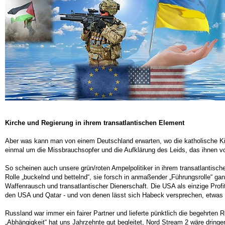
Kirche und Regierung in ihrem transatlantischen Element
Aber was kann man von einem Deutschland erwarten, wo die katholische Kirc
einmal um die Missbrauchsopfer und die Aufklärung des Leids, das ihnen v
So scheinen auch unsere grün/roten Ampelpolitiker in ihrem transatlantisch
Rolle „buckelnd und bettelnd“, sie forsch in anmaßender „Führungsrolle“ g
Waffenrausch und transatlantischer Dienerschaft. Die USA als einzige Prof
den USA und Qatar - und von denen lässt sich Habeck versprechen, etwas 
Russland war immer ein fairer Partner und lieferte pünktlich die begehrten 
„Abhängigkeit“ hat uns Jahrzehnte gut begleitet, Nord Stream 2 wäre dring