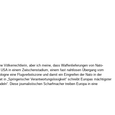
ine Völkerrechtlerin, aber ich meine, dass Waffenlieferungen von Nato-
g der USA in einem Zwischenstadium, einem fast nahtlosen Übergang vom
logne eine Flugverbotszone und damit ein Eingreifen der Nato in der
tet in „Springerischer Verantwortungslosigkeit“ schreibt Europas mächtigster
deln“. Diese journalistischen Scharfmacher treiben Europa in eine