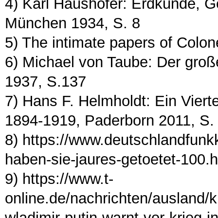
4) Karl Haushofer: Erdkunde, G
München 1934, S. 8
5) The intimate papers of Colo
6) Michael von Taube: Der groß
1937, S.137
7) Hans F. Helmholdt: Ein Viert
1894-1919, Paderborn 2011, S.
8) https://www.deutschlandfunk
haben-sie-jaures-getoetet-100.h
9) https://www.t-
online.de/nachrichten/ausland/k
wladimir-putin-warnt-vor-krieg-i