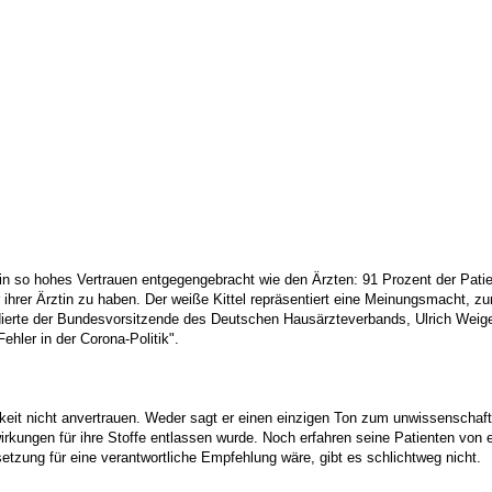
 so hohes Vertrauen entgegengebracht wie den Ärzten: 91 Prozent der Patien
r ihrer Ärztin zu haben. Der weiße Kittel repräsentiert eine Meinungsmacht,
ädierte der Bundesvorsitzende des Deutschen Hausärzteverbands, Ulrich Weigel
ehler in der Corona-Politik".
keit nicht anvertrauen. Weder sagt er einen einzigen Ton zum unwissenschaftli
kungen für ihre Stoffe entlassen wurde. Noch erfahren seine Patienten von e
etzung für eine verantwortliche Empfehlung wäre, gibt es schlichtweg nicht.