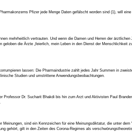
armakonzerns Pfizer jede Menge Daten gefälscht worden sind (1), will eine Ä
nen mehrheitlich vertrauten. Und wenn die Damen und Herren der ärztlichen 
on geloben die Ärzte „feierlich, mein Leben in den Dienst der Menschlichkeit
korrumpieren lassen: Die Pharmaindustrie zahlt jedes Jahr Summen in zweiste
f klinische Studien und umstrittene Anwendungsbeobachtungen.
er Professor Dr. Sucharit Bhakdi bis hin zum Arzt und Aktivisten Paul Brand
.
er Meinungen, sind ein Kennzeichen für eine Meinungsdiktatur, die unter dem
ng gehört, gilt in den Zeiten des Corona-Regimes als verschwörungstheoreti