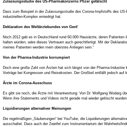
Zulassungsstudie des US-Pharmakonzerns Pfizer gefälscht
Dass zum Beispiel in der Zulassungsstudie des Corona-Impfstoffs des US-Ph
industriellen-Komplex erniedrigt hat.
Deklaration des Weltärztebundes von Genf
Noch 2012 gab es in Deutschland rund 60.000 Hausärzte, deren Patienten ih
halten würden, wäre dieses Vertrauen auch gerechtfertigt. Mit der Deklarati
meines Patienten werden mein oberstes Anliegen sein.“
Von der Pharma-Industrie korrumpiert
Doch eine große Zahl von Ärzten hat sich längst von der Pharma-Industrie 
Vorträge bei Kongressen und Reisekosten. Der Großteil entfällt jedoch au
Ärzte im Corona-Ausschuss
Es gibt sie noch, die Ärzte mit Verantwortung: Von Dr. Wolfgang Wodarg üb
Wenn ihre Statements und Videos nicht gerade mal wieder gelöscht wurden
Liquidierungen alternativer Meinungen
Die regelmäßigen „Säuberungen“ bei YouTube, die Liquidierungen alternativ
ausschaltet. Dass auch der Zweifel zum Instrumentarium der Wahrheitsfindu