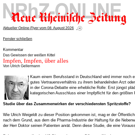
Aktueller Online-Flyer vom 08. August 2026
Fenster schließen
Kommentar
Das Gewissen der weißen Kittel
Impfen, Impfen, über alles
Von Ulrich Gellermann
Kaum einem Berufsstand in Deutschland wird immer noch ein
gutes Vertrauensverhältnis zu ihrem behandelnden Arzt ode
in der Corona-Debatte eine erhebliche Rolle: Erst jüngst pl
kategorischen Ausschluss einer Impfpflicht für den größten F
Studie über das Zusammenwirken der verschiedensten Spritzstoffe?
Wie Ulrich Weigeldt zu dieser Position gekommen ist, mag er der Öffentlich
nach dem Grund, aus dem die Pharma-Industrie der Haftung für die Nebenwir
der Herr Doktor seinen Patienten anrät. Denn diese Studie, die eine Vorauss