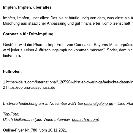
Impfen, Impfen, über alles
Impfen, Impfen, über alles: Das bleibt häufig übrig von dem, was einst als 
Mischung aus staatlicher Anpassung und gut finanzierter Komplizenschaft 
Coronazis für Dritt-Impfung
Gestützt wird die Pharma-Impf-Front von Coronazis. Bayerns Ministerpräs
wird jeder zu einer Auffrischungsimpfung kommen müssen“. Söder, dem nich
hinter ihm.
Fußnoten:
1
https://de.rt.com/international/126590-whistleblowerin-gefaelschte-daten-i
2
https://corona-ausschuss.de
Erstveröffentlichung am 3. November 2021 bei
rationalgalerie.de
– Eine Plat
Top-Foto:
Ulrich Gellermann (aus Video-Interview:
deutsch.rt.com
)
Online-Flyer Nr. 780 vom 10.11.2021