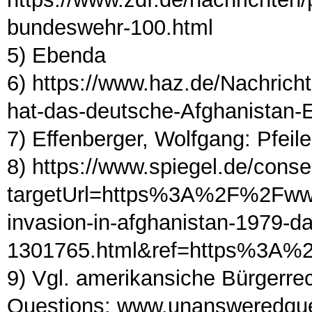
bundeswehr-100.html
5) Ebenda
6) https://www.haz.de/Nachricht
hat-das-deutsche-Afghanistan-
7) Effenberger, Wolfgang: Pfeil
8) https://www.spiegel.de/conse
targetUrl=https%3A%2F%2Fwww
invasion-in-afghanistan-1979-d
1301765.html&ref=https%3A
9) Vgl. amerikansiche Bürger
Questions: www.unansweredques