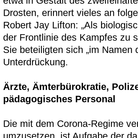
etwa in Gestalt des zweifelhaft
Drosten, erinnert vieles an fol
Robert Jay Lifton: „Als biologis
der Frontlinie des Kampfes zu st
Sie beteiligten sich „im Namen
Unterdrückung.
Ärzte, Ämterbürokratie, Poliz
pädagogisches Personal
Die mit dem Corona-Regime ver
umzusetzen, ist Aufgabe der da