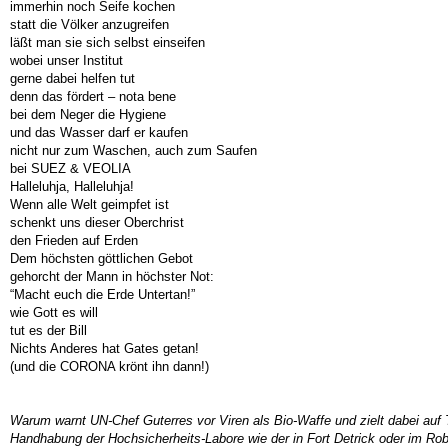
immerhin noch Seife kochen
statt die Völker anzugreifen
läßt man sie sich selbst einseifen
wobei unser Institut
gerne dabei helfen tut
denn das fördert – nota bene
bei dem Neger die Hygiene
und das Wasser darf er kaufen
nicht nur zum Waschen, auch zum Saufen
bei SUEZ & VEOLIA
Halleluhja, Halleluhja!
Wenn alle Welt geimpfet ist
schenkt uns dieser Oberchrist
den Frieden auf Erden
Dem höchsten göttlichen Gebot
gehorcht der Mann in höchster Not:
“Macht euch die Erde Untertan!”
wie Gott es will
tut es der Bill
Nichts Anderes hat Gates getan!
(und die CORONA krönt ihn dann!)
Warum warnt UN-Chef Guterres vor Viren als Bio-Waffe und zielt dabei auf
Handhabung der Hochsicherheits-Labore wie der in Fort Detrick oder im Rober