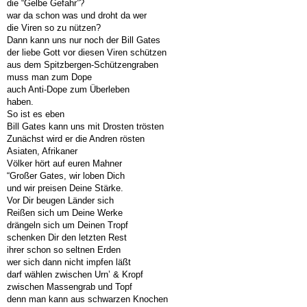
die “Gelbe Gefahr”?
war da schon was und droht da wer
die Viren so zu nützen?
Dann kann uns nur noch der Bill Gates
der liebe Gott vor diesen Viren schützen
aus dem Spitzbergen-Schützengraben
muss man zum Dope
auch Anti-Dope zum Überleben
haben.
So ist es eben
Bill Gates kann uns mit Drosten trösten
Zunächst wird er die Andren rösten
Asiaten, Afrikaner
Völker hört auf euren Mahner
“Großer Gates, wir loben Dich
und wir preisen Deine Stärke.
Vor Dir beugen Länder sich
Reißen sich um Deine Werke
drängeln sich um Deinen Tropf
schenken Dir den letzten Rest
ihrer schon so seltnen Erden
wer sich dann nicht impfen läßt
darf wählen zwischen Urn’ & Kropf
zwischen Massengrab und Topf
denn man kann aus schwarzen Knochen