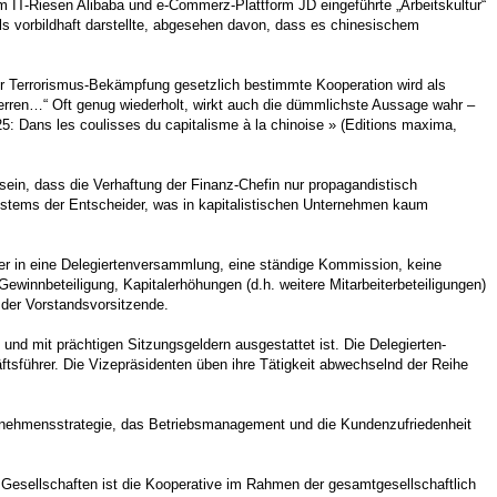
m IT-Riesen Alibaba und e-Commerz-Plattform JD eingeführte „Arbeitskultur“
ls vorbildhaft darstellte, abgesehen davon, dass es chinesischem
er Terrorismus-Bekämpfung gesetzlich bestimmte Kooperation wird als
erren…“ Oft genug wiederholt, wirkt auch die dümmlichste Aussage wahr –
 Dans les coulisses du capitalisme à la chinoise » (Editions maxima,
in, dass die Verhaftung der Finanz-Chefin nur propagandistisch
ystems der Entscheider, was in kapitalistischen Unternehmen kaum
eter in eine Delegiertenversammlung, eine ständige Kommission, keine
innbeteiligung, Kapitalerhöhungen (d.h. weitere Mitarbeiterbeteiligungen)
 der Vorstandsvorsitzende.
 und mit prächtigen Sitzungsgeldern ausgestattet ist. Die Delegierten-
tsführer. Die Vizepräsidenten üben ihre Tätigkeit abwechselnd der Reihe
ternehmensstrategie, das Betriebsmanagement und die Kundenzufriedenheit
en Gesellschaften ist die Kooperative im Rahmen der gesamtgesellschaftlich