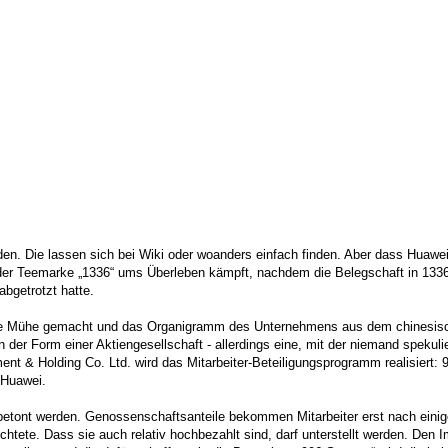
rden. Die lassen sich bei Wiki oder woanders einfach finden. Aber dass Huawe
 der Teemarke „1336“ ums Überleben kämpft, nachdem die Belegschaft in 1336
bgetrotzt hatte.
 die Mühe gemacht und das Organigramm des Unternehmens aus dem chinesischen
n der Form einer Aktiengesellschaft - allerdings eine, mit der niemand spekul
nt & Holding Co. Ltd. wird das Mitarbeiter-Beteiligungsprogramm realisiert: 
n Huawei.
betont werden. Genossenschaftsanteile bekommen Mitarbeiter erst nach einige
chtete. Dass sie auch relativ hochbezahlt sind, darf unterstellt werden. Den