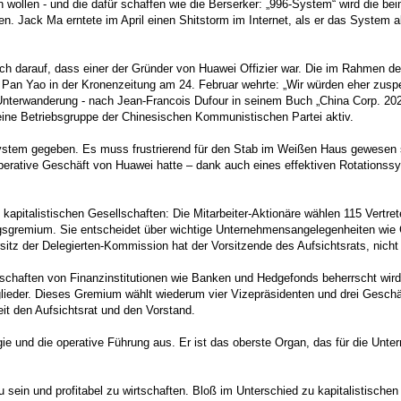
wollen - und die dafür schaffen wie die Berserker: „996-System“ wird die bei
. Jack Ma erntete im April einen Shitstorm im Internet, als er das System a
ich darauf, dass einer der Gründer von Huawei Offizier war. Die im Rahmen d
Pan Yao in der Kronenzeitung am 24. Februar wehrte: „Wir würden eher zusp
terwanderung - nach Jean-Francois Dufour in seinem Buch „China Corp. 2025:
 eine Betriebsgruppe der Chinesischen Kommunistischen Partei aktiv.
ystem gegeben. Es muss frustrierend für den Stab im Weißen Haus gewesen se
perative Geschäft von Huawei hatte – dank auch eines effektiven Rotationss
kapitalistischen Gesellschaften: Die Mitarbeiter-Aktionäre wählen 115 Vertr
gremium. Sie entscheidet über wichtige Unternehmensangelegenheiten wie Gew
sitz der Delegierten-Kommission hat der Vorsitzende des Aufsichtsrats, nicht
ellschaften von Finanzinstitutionen wie Banken und Hedgefonds beherrscht wird
ieder. Dieses Gremium wählt wiederum vier Vizepräsidenten und drei Geschäf
it den Aufsichtsrat und den Vorstand.
gie und die operative Führung aus. Er ist das oberste Organ, das für die Un
u sein und profitabel zu wirtschaften. Bloß im Unterschied zu kapitalistisch