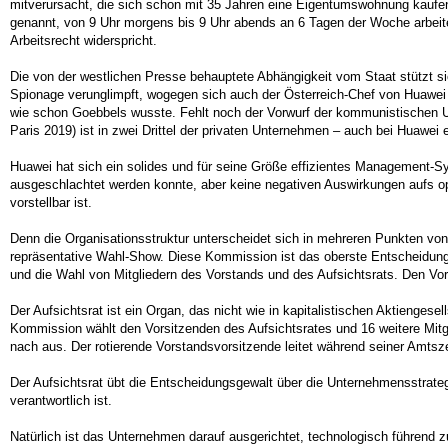
mitverursacht, die sich schon mit 35 Jahren eine Eigentumswohnung kaufen 
genannt, von 9 Uhr morgens bis 9 Uhr abends an 6 Tagen der Woche arbeiten
Arbeitsrecht widerspricht.
Die von der westlichen Presse behauptete Abhängigkeit vom Staat stützt s
Spionage verunglimpft, wogegen sich auch der Österreich-Chef von Huawei 
wie schon Goebbels wusste. Fehlt noch der Vorwurf der kommunistischen Un
Paris 2019) ist in zwei Drittel der privaten Unternehmen – auch bei Huawei
Huawei hat sich ein solides und für seine Größe effizientes Management-S
ausgeschlachtet werden konnte, aber keine negativen Auswirkungen aufs o
vorstellbar ist.
Denn die Organisationsstruktur unterscheidet sich in mehreren Punkten von 
repräsentative Wahl-Show. Diese Kommission ist das oberste Entscheidungs
und die Wahl von Mitgliedern des Vorstands und des Aufsichtsrats. Den Vor
Der Aufsichtsrat ist ein Organ, das nicht wie in kapitalistischen Aktienges
Kommission wählt den Vorsitzenden des Aufsichtsrates und 16 weitere Mitgl
nach aus. Der rotierende Vorstandsvorsitzende leitet während seiner Amtsze
Der Aufsichtsrat übt die Entscheidungsgewalt über die Unternehmensstrate
verantwortlich ist.
Natürlich ist das Unternehmen darauf ausgerichtet, technologisch führend z