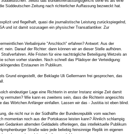
der Süddeutschen. Selbst das Bundesverfassungsgericht sehe es als eine
die Süddeutschen Zeitung nach richterlicher Auffassung bezweckt hat.
lizit und flegelhaft, quasi die journalistische Leistung zurückspiegelnd,
A und ist damit sozusagen ein physischer Transatlantiker. Zur
rmeintlichen Verbalinjurie "Arschloch" erfahren? Antwort: Aus der
: nein. Darauf der Richter: dann können wir an dieser Stelle aufhören.
Strafverfahren. Alle Fristen für eine nachträgliche Beteiligung Wetzels an
 sie schon vorher standen. Noch schnell das Plädoyer der Verteidigung:
abklingendes Erstaunen im Publikum.
 Grund eingestellt, der Beklagte Uli Gellermann frei gesprochen, das
ll.
lch eindeutiger Lage eine Richterin in erster Instanz einige Zeit damit
ng vermuten? Wie kann es zweitens sein, dass die Richterin angesichts
 das Wörtchen Anfänger einfallen. Lassen wir das - Justitia ist eben blind.
ung, die nicht nur in der Südhälfte der Bundesrepublik vom wachen
sich momentan noch aus der Portokasse leisten kann? Ähnlich schlampig
en Gedanken alternden Geldadels offenlegen, das intellektuelle Publikum
Nymphenburger Straße wäre jede beliebig feinsinnige Replik im eigenen