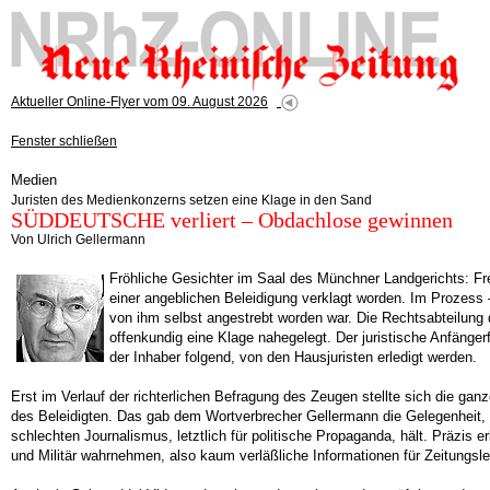
Aktueller Online-Flyer vom 09. August 2026
Fenster schließen
Medien
Juristen des Medienkonzerns setzen eine Klage in den Sand
SÜDDEUTSCHE verliert – Obdachlose gewinnen
Von Ulrich Gellermann
Fröhliche Gesichter im Saal des Münchner Landgerichts:
einer angeblichen Beleidigung verklagt worden. Im Prozess 
von ihm selbst angestrebt worden war. Die Rechtsabteilung
offenkundig eine Klage nahegelegt. Der juristische Anfänge
der Inhaber folgend, von den Hausjuristen erledigt werden.
Erst im Verlauf der richterlichen Befragung des Zeugen stellte sich die ga
des Beleidigten. Das gab dem Wortverbrecher Gellermann die Gelegenheit,
schlechten Journalismus, letztlich für politische Propaganda, hält. Präzis 
und Militär wahrnehmen, also kaum verläßliche Informationen für Zeitungsles