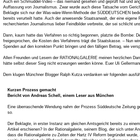
Auch ein Schmuddel-Video – das niemand gesehen und geprüft hat und ange
Auffassung von Journalismus. Zwar wurde auch diese Tatsache vom Gericht n
Beklagte sich nur der Was-wäre-Wenn-Methode der SÜDDEUTSCHEN bedient ha
bereits verurteilt hatte. Auch der anwesende Staatsanwalt, der eine eigen
recherchierten Journalismus lieber Feindbilder verbreite, der sei schlicht un
Dann, kaum hatte das Verfahren so richtig begonnen, platzte die Bombe: Dem
freigesprochen, die Kosten des Verfahrens trägt die Staatskasse. – Nun wi
Spenden auf den korrekten Punkt bringen und den fälligen Betrag, wie v
Allen Freunden und Lesern der RATIONALGALERIE meinen herzlichen Dank. S
hätte selbst dieser Sieg nicht erzwungen werden könne. Euer Uli Gellerman
Dem klugen Münchner Blogger Ralph Kutza verdanken wir folgenden ausführ
Kurzen Prozess gemacht
Bericht von Andreas Schell, einem Leser aus München
Eine überraschende Wendung nahm der Prozess Süddeutsche Zeitung gegen
so.
Der Beklagte, in erster Instanz am gleichen Amtsgericht bereits zu einem
Artikel erschienen? In der Rationalgalerie, seinem Blog, der sich unter 
dass die Rationalgalerie zu Zeiten der Hartz IV Reform begründet wurde