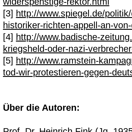
widerspenstige-rektor.html
[3]
http://www.spiegel.de/polit
historiker-richten-appell-an-vo
[4]
http://www.badische-zeitung.
kriegsheld-oder-nazi-verbreche
[5]
http://www.ramstein-kampagn
tod-wir-protestieren-gegen-deu
Über die Autoren:
Prof. Dr. Heinrich Fink (Jg. 19