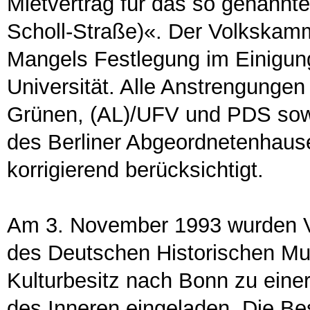
Mietvertrag für das so genannt
Scholl-Straße)«. Der Volkskam
Mangels Festlegung im Einigung
Universität. Alle Anstrengungen
Grünen, (AL)/UFV und PDS sow
des Berliner Abgeordnetenhause
korrigierend berücksichtigt.
Am 3. November 1993 wurden Ve
des Deutschen Historischen Mu
Kulturbesitz nach Bonn zu ein
des Inneren eingeladen. Die Bes