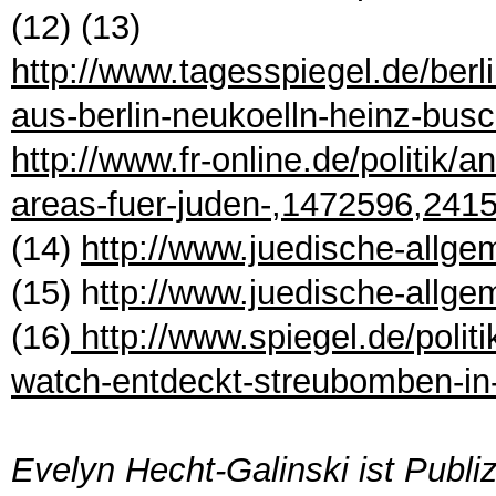
(12) (13)
http://www.tagesspiegel.de/ber
aus-berlin-neukoelln-heinz-bus
http://www.fr-online.de/politik/a
areas-fuer-juden-,1472596,241
(14)
http://www.juedische-allgem
(15) h
ttp://www.juedische-allge
(16)
http://www.spiegel.de/polit
watch-entdeckt-streubomben-in
Evelyn Hecht-Galinski ist Publi