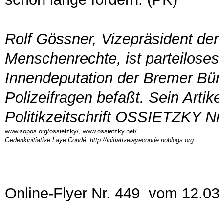
Rolf Gössner, Vizepräsident der 
Menschenrechte, ist parteiloses 
Innendeputation der Bremer Bür
Polizeifragen befaßt. Sein Artik
Politikzeitschrift OSSIETZKY N
www.sopos.org/ossietzky/
,
www.ossietzky.net/
Gedenkinitiative Laye Condé:
http://initiativelayeconde.noblogs.org
Online-Flyer Nr. 449 vom 12.0