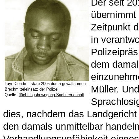
Der seit 20
übernimmt 
Zeitpunkt d
in verantwo
Polizeipräsi
dem damali
einzunehme
Laye Condé – starb 2005 durch gewaltsamen
Müller. Un
Brechmitteleinsatz der Polizei
Quelle:
flüchtlingsbewegung Sachsen anhalt
Sprachlosig
dies, nachdem das Landgericht
den damals unmittelbar handeln
Verhandlungsunfähigkeit eingest