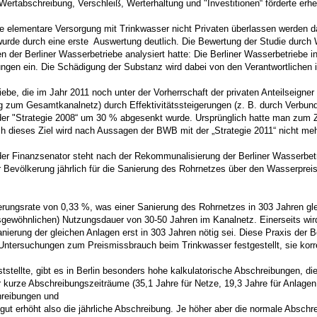
Wertabschreibung, Verschleiß, Werterhaltung und "Investitionen“ förderte erh
e elementare Versorgung mit Trinkwasser nicht Privaten überlassen werden dar
urde durch eine erste Auswertung deutlich. Die Bewertung der Studie durch Wi
 der Berliner Wasserbetriebe analysiert hatte: Die Berliner Wasserbetriebe i
tungen ein. Die Schädigung der Substanz wird dabei von den Verantwortliche
be, die im Jahr 2011 noch unter der Vorherrschaft der privaten Anteilseigner 
 zum Gesamtkanalnetz) durch Effektivitätssteigerungen (z. B. durch Verbund
r der "Strategie 2008“ um 30 % abgesenkt wurde. Ursprünglich hatte man zum
 dieses Ziel wird nach Aussagen der BWB mit der „Strategie 2011“ nicht mehr 
er Finanzsenator steht nach der Rekommunalisierung der Berliner Wasserbetrie
 Bevölkerung jährlich für die Sanierung des Rohrnetzes über den Wasserpreis be
euerungsrate von 0,33 %, was einer Sanierung des Rohrnetzes in 303 Jahren gl
riebsgewöhnlichen) Nutzungsdauer von 30-50 Jahren im Kanalnetz. Einerseits
Sanierung der gleichen Anlagen erst in 303 Jahren nötig sei. Diese Praxis de
Untersuchungen zum Preismissbrauch beim Trinkwasser festgestellt, sie korre
tellte, gibt es in Berlin besonders hohe kalkulatorische Abschreibungen, die
urze Abschreibungszeiträume (35,1 Jahre für Netze, 19,3 Jahre für Anlagen 
hreibungen und
ut erhöht also die jährliche Abschreibung. Je höher aber die normale Abschre