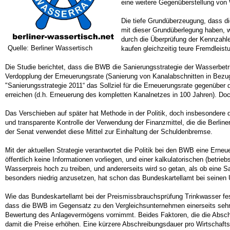
eine weitere Gegenüberstellung von 
Die tiefe Grundüberzeugung, dass di
mit dieser Grundüberlegung haben, w
durch die Überprüfung der Kennzahlen
Quelle: Berliner Wassertisch
kaufen gleichzeitig teure Fremdleis
Die Studie berichtet, dass die BWB die Sanierungsstrategie der Wasserbetrie
Verdopplung der Erneuerungsrate (Sanierung von Kanalabschnitten in Bezug
"Sanierungsstrategie 2011“ das Sollziel für die Erneuerungsrate gegenübe
erreichen (d.h. Erneuerung des kompletten Kanalnetzes in 100 Jahren). Doch
Das Verschieben auf später hat Methode in der Politik, doch insbesondere d
und transparente Kontrolle der Verwendung der Finanzmittel, die die Berliner
der Senat verwendet diese Mittel zur Einhaltung der Schuldenbremse.
Mit der aktuellen Strategie verantwortet die Politik bei den BWB eine Ern
öffentlich keine Informationen vorliegen, und einer kalkulatorischen (bet
Wasserpreis hoch zu treiben, und andererseits wird so getan, als ob eine 
besonders niedrig anzusetzen, hat schon das Bundeskartellamt bei seinen 
Wie das Bundeskartellamt bei der Preismissbrauchsprüfung Trinkwasser fests
dass die BWB im Gegensatz zu den Vergleichsunternehmen einerseits sehr k
Bewertung des Anlagevermögens vornimmt. Beides Faktoren, die die Absc
damit die Preise erhöhen. Eine kürzere Abschreibungsdauer pro Wirtschaftsg