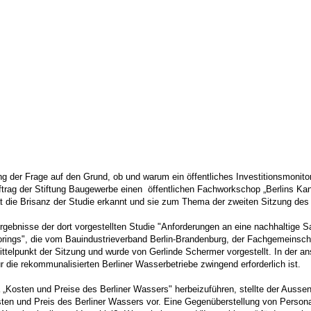
 der Frage auf den Grund, ob und warum ein öffentliches Investitionsmonitorin
ftrag der Stiftung Baugewerbe einen öffentlichen Fachworkschop „Berlins 
t die Brisanz der Studie erkannt und sie zum Thema der zweiten Sitzung des
gebnisse der dort vorgestellten Studie "Anforderungen an eine nachhaltige 
orings", die vom Bauindustrieverband Berlin-Brandenburg, der Fachgemeinsch
ttelpunkt der Sitzung und wurde von Gerlinde Schermer vorgestellt. In der 
ür die rekommunalisierten Berliner Wasserbetriebe zwingend erforderlich ist.
„Kosten und Preise des Berliner Wassers" herbeizuführen, stellte der Auss
sten und Preis des Berliner Wassers vor. Eine Gegenüberstellung von Person