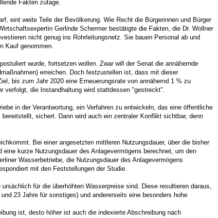
ellende Fakten zutage.
f, eint weite Teile der Bevölkerung. Wie Recht die Bürgerinnen und Bürger
rtschaftsexpertin Gerlinde Schermer bestätigte die Fakten, die Dr. Wollner
nvestieren nicht genug ins Rohrleitungsnetz. Sie bauen Personal ab und
n in Kauf genommen.
postuliert wurde, fortsetzen wollen. Zwar will der Senat die annähernde
maßnahmen) erreichen. Doch festzustellen ist, dass mit dieser
 Ziel, bis zum Jahr 2020 eine Erneuerungsrate von annähernd 1 % zu
verfolgt, die Instandhaltung wird stattdessen "gestreckt".
be in der Verantwortung, ein Verfahren zu entwickeln, das eine öffentliche
reitstellt, sichert. Dann wird auch ein zentraler Konflikt sichtbar, denn
eichkommt. Bei einer angesetzten mittleren Nutzungsdauer, über die bisher
 wird eine kurze Nutzungsdauer des Anlagevermögens berechnet, um den
r Berliner Wasserbetriebe, die Nutzungsdauer des Anlagevermögens
spondiert mit den Feststellungen der Studie.
 ursächlich für die überhöhten Wasserpreise sind. Diese resultieren daraus,
und 23 Jahre für sonstiges) und andererseits eine besonders hohe
ibung ist, desto höher ist auch die indexierte Abschreibung nach