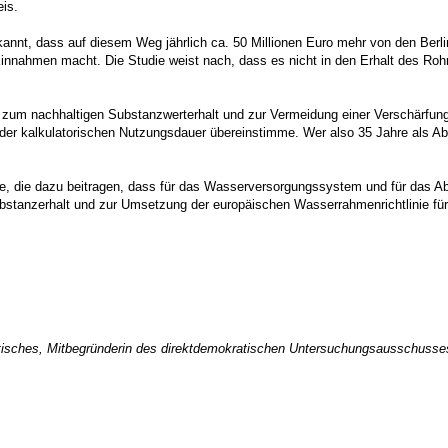
is.
nnt, dass auf diesem Weg jährlich ca. 50 Millionen Euro mehr von den Berl
Einnahmen macht. Die Studie weist nach, dass es nicht in den Erhalt des Roh
e zum nachhaltigen Substanzwerterhalt und zur Vermeidung einer Verschärfung 
er kalkulatorischen Nutzungsdauer übereinstimme. Wer also 35 Jahre als Ab
nde, die dazu beitragen, dass für das Wasserversorgungssystem und für das A
tanzerhalt und zur Umsetzung der europäischen Wasserrahmenrichtlinie für 
rtisches, Mitbegründerin des direktdemokratischen Untersuchungsausschusse