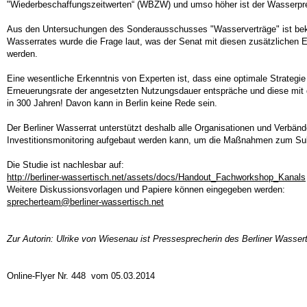
"Wiederbeschaffungszeitwerten“ (WBZW) und umso höher ist der Wasserpre
Aus den Untersuchungen des Sonderausschusses "Wasserverträge" ist beka
Wasserrates wurde die Frage laut, was der Senat mit diesen zusätzlichen 
werden.
Eine wesentliche Erkenntnis von Experten ist, dass eine optimale Strategi
Erneuerungsrate der angesetzten Nutzungsdauer entspräche und diese mit d
in 300 Jahren! Davon kann in Berlin keine Rede sein.
Der Berliner Wasserrat unterstützt deshalb alle Organisationen und Verbä
Investitionsmonitoring aufgebaut werden kann, um die Maßnahmen zum Subs
Die Studie ist nachlesbar auf:
http://berliner-wassertisch.net/assets/docs/Handout_Fachworkshop_Kanals
Weitere Diskussionsvorlagen und Papiere können eingegeben werden:
sprecherteam@berliner-wassertisch.net
Zur Autorin: Ulrike von Wiesenau ist Pressesprecherin des Berliner Wasse
Online-Flyer Nr. 448 vom 05.03.2014