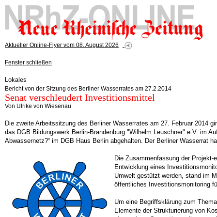
Aktueller Online-Flyer vom 08. August 2026
Fenster schließen
Lokales
Bericht von der Sitzung des Berliner Wasserrates am 27.2.2014
Senat verschleudert Investitionsmittel
Von Ulrike von Wiesenau
Die zweite Arbeitssitzung des Berliner Wasserrates am 27. Februar 2014 ging
das DGB Bildungswerk Berlin-Brandenburg "Wilhelm Leuschner" e.V. im Au
Abwassernetz?“ im DGB Haus Berlin abgehalten. Der Berliner Wasserrat ha
Die Zusammenfassung der Projekt-er
Entwicklung eines Investitionsmonit
Umwelt gestützt werden, stand im Mi
öffentliches Investitionsmonitoring f
Um eine Begriffsklärung zum Thema 
Elemente der Strukturierung von Ko