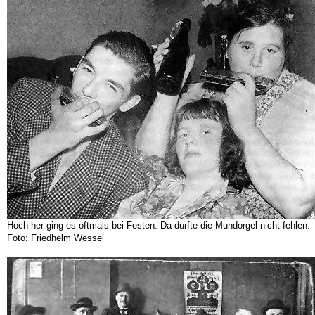
Hoch her ging es oftmals bei Festen. Da durfte die Mundorgel nicht fehlen.
Foto: Friedhelm Wessel