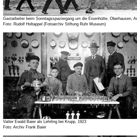
Gastarbeiter beim Sonntagsspaziergang um die Eisenhütte, Oberhausen, A
Foto: Rudolf Holtappel (Fotoarchiv Stiftung Ruhr Museum)
Vatter Ewald Baier als Lehrling bei Krupp, 1923
Foto: Archiv Frank Baier