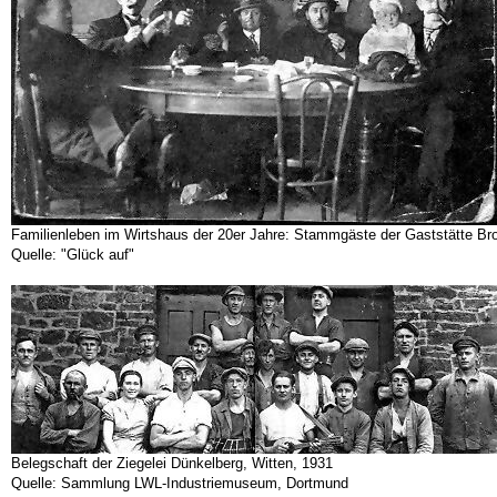
Familienleben im Wirtshaus der 20er Jahre: Stammgäste der Gaststätte Br
Quelle: "Glück auf"
Belegschaft der Ziegelei Dünkelberg, Witten, 1931
Quelle: Sammlung LWL-Industriemuseum, Dortmund