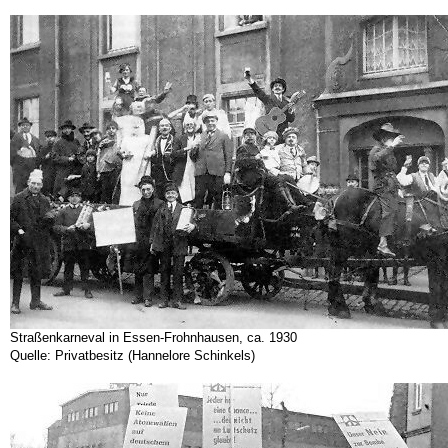
Straßenkarneval in Essen-Frohnhausen, ca. 1930
Quelle: Privatbesitz (Hannelore Schinkels)