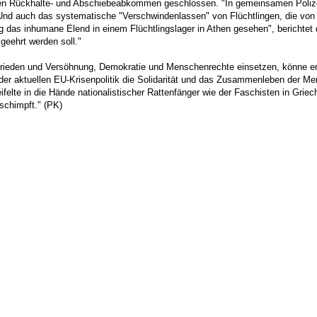
aten Rückhalte- und Abschiebeabkommen geschlossen. "In gemeinsamen Polize
 Und auch das systematische "Verschwindenlassen" von Flüchtlingen, die von
das inhumane Elend in einem Flüchtlingslager in Athen gesehen", berichtet d
geehrt werden soll."
ieden und Versöhnung, Demokratie und Menschenrechte einsetzen, könne er na
 der aktuellen EU-Krisenpolitik die Solidarität und das Zusammenleben der M
ifelte in die Hände nationalistischer Rattenfänger wie der Faschisten in Griec
eschimpft." (PK)