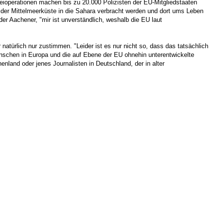
ioperationen machen bis zu 20.000 Polizisten der EU-Mitgliedstaaten
 der Mittelmeerküste in die Sahara verbracht werden und dort ums Leben
er Aachener, "mir ist unverständlich, weshalb die EU laut
türlich nur zustimmen. "Leider ist es nur nicht so, dass das tatsächlich
enschen in Europa und die auf Ebene der EU ohnehin unterentwickelte
henland oder jenes Journalisten in Deutschland, der in alter