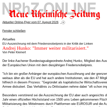
Aktueller Online-Flyer vom 07. August 2026
Fenster schließen
Aktuelles
EU-Auszeichnung mit dem Friedensnobelpreis in der Kritik der Linken
Andrej Hunko: "Immer weiter militarisiert."
Von Peter Kleinert
Der linke Aachener Bundestagsabgeordnete Andrej Hunko, Mitglied des Aus
der Europäischen Union mit dem diesjährigen Friedensnobelpreis.
"Ich bin ein großer Anhänger der europäischen Aussöhnung und der grenzen
weitaus älter als die EU und hat auch andere Institutionen, wie den 47 Mit
hilfreich in diesem Prozess: "Gegründet als kapitalistische Wirtschaftsvere
Armee diskutiert. Das Verhältnis zu Drittstaaten nehme dabei "oft schon im
Besonders verstörend sei die Auszeichnung der EU aber auch angesichts 
Jahr einen offiziellen Höchststand von 1500 ums Leben gekommenen Flüchtlin
Militarisierung des Mittelmeers durch Plattformen wie EUROSUR und die Au