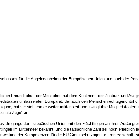
schusses für die Angelegenheiten der Europäischen Union und auch der Parl
losen Freundschaft der Menschen auf dem Kontinent, der Zentrum und Ausgang
gliedstaaten umfassenden Europarat, der auch den Menschenrechtsgerichtshof 
inigung, hat sie sich immer weiter militarisiert und zwingt ihre Mitgliedstaa
periale Züge" an.
des Umgangs der Europäischen Union mit den Flüchtlingen an ihren Außengr
gen im Mittelmeer bekannt, und die tatsächliche Zahl sei noch erheblich höhe
sweitung der Kompetenzen für die EU-Grenzschutzagentur Frontex schafft sie