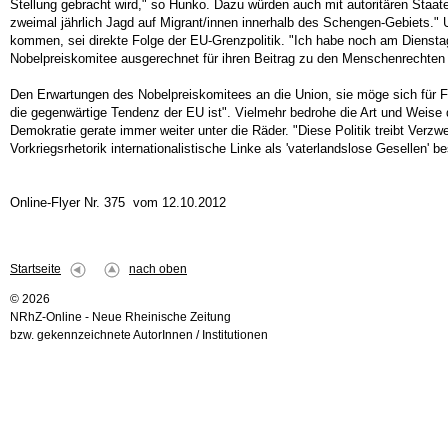
Stellung gebracht wird," so Hunko. Dazu würden auch mit autoritären Sta
zweimal jährlich Jagd auf Migrant/innen innerhalb des Schengen-Gebiets."
kommen, sei direkte Folge der EU-Grenzpolitik. "Ich habe noch am Dienstag 
Nobelpreiskomitee ausgerechnet für ihren Beitrag zu den Menschenrechten 
Den Erwartungen des Nobelpreiskomitees an die Union, sie möge sich für Fr
die gegenwärtige Tendenz der EU ist". Vielmehr bedrohe die Art und Weise
Demokratie gerate immer weiter unter die Räder. "Diese Politik treibt Verzwe
Vorkriegsrhetorik internationalistische Linke als 'vaterlandslose Gesellen' b
Online-Flyer Nr. 375 vom 12.10.2012
Startseite
nach oben
© 2026
NRhZ-Online - Neue Rheinische Zeitung
bzw. gekennzeichnete AutorInnen / Institutionen