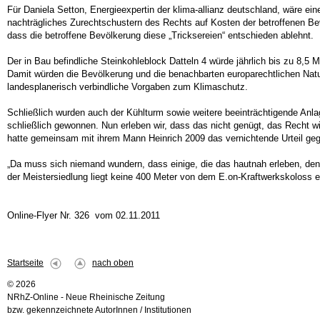
Für Daniela Setton, Energieexpertin der klima-allianz deutschland, wäre e
nachträgliches Zurechtschustern des Rechts auf Kosten der betroffenen B
dass die betroffene Bevölkerung diese „Tricksereien“ entschieden ablehnt.
Der in Bau befindliche Steinkohleblock Datteln 4 würde jährlich bis zu 8
Damit würden die Bevölkerung und die benachbarten europarechtlichen Natur
landesplanerisch verbindliche Vorgaben zum Klimaschutz.
Schließlich wurden auch der Kühlturm sowie weitere beeinträchtigende Anl
schließlich gewonnen. Nun erleben wir, dass das nicht genügt, das Recht wir
hatte gemeinsam mit ihrem Mann Heinrich 2009 das vernichtende Urteil gege
„Da muss sich niemand wundern, dass einige, die das hautnah erleben, den 
der Meistersiedlung liegt keine 400 Meter von dem E.on-Kraftwerkskoloss en
Online-Flyer Nr. 326 vom 02.11.2011
Startseite
nach oben
© 2026
NRhZ-Online - Neue Rheinische Zeitung
bzw. gekennzeichnete AutorInnen / Institutionen