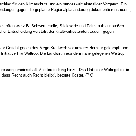
schlag für den Klimaschutz und ein bundesweit einmaliger Vorgang: „Ein
nwendungen gegen die geplante Regionalplanänderung dokumentieren zudem,
adstoffen wie z.B. Schwermetalle, Stickoxide und Feinstaub ausstoßen.
licher Entscheidung verstößt der Kraftwerksstandort zudem gegen
d vor Gericht gegen das Mega-Kraftwerk vor unserer Haustür gekämpft und
r Initiative Pro Waltrop. Die Landwirtin aus dem nahe gelegenen Waltrop
teressengemeinschaft Meistersiedlung hinzu. Das Dattelner Wohngebiet in
, dass Recht auch Recht bleibt“, betonte Köster. (PK)