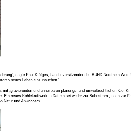
änderung“, sagte Paul Kröfges, Landesvorsitzender des BUND Nordrhein-Westfa
kstorso neues Leben einzuhauchen.“
t „gravierenden und unheilbaren planungs- und umweltrechtlichen K.o.-Krit
e. Ein neues Kohlekraftwerk in Datteln sei weder zur Bahnstrom-, noch zur 
on Natur und Anwohnern.