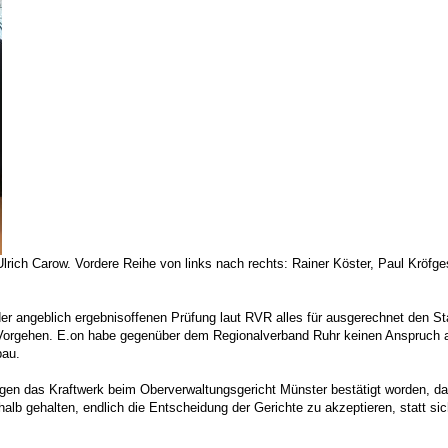
rich Carow. Vordere Reihe von links nach rechts: Rainer Köster, Paul Kröfges
r angeblich ergebnisoffenen Prüfung laut RVR alles für ausgerechnet den Sta
 Vorgehen. E.on habe gegenüber dem Regionalverband Ruhr keinen Anspruch 
bau.
gen das Kraftwerk beim Oberverwaltungsgericht Münster bestätigt worden, d
shalb gehalten, endlich die Entscheidung der Gerichte zu akzeptieren, statt s