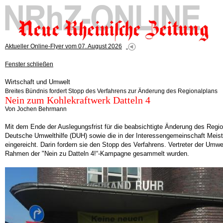
Aktueller Online-Flyer vom 07. August 2026
Fenster schließen
Wirtschaft und Umwelt
Breites Bündnis fordert Stopp des Verfahrens zur Änderung des Regionalplans
Nein zum Kohlekraftwerk Datteln 4
Von Jochen Behrmann
Mit dem Ende der Auslegungsfrist für die beabsichtigte Änderung des Reg
Deutsche Umwelthilfe (DUH) sowie die in der Interessengemeinschaft Meis
eingereicht. Darin fordern sie den Stopp des Verfahrens. Vertreter der Umw
Rahmen der "Nein zu Datteln 4!“-Kampagne gesammelt wurden.