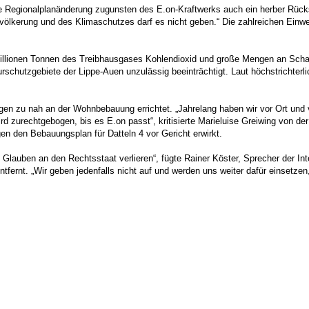
ine Regionalplanänderung zugunsten des E.on-Kraftwerks auch ein herber Rück
evölkerung und des Klimaschutzes darf es nicht geben.“ Die zahlreichen Ei
,5 Millionen Tonnen des Treibhausgases Kohlendioxid und große Mengen an Sch
schutzgebiete der Lippe-Auen unzulässig beeinträchtigt. Laut höchstrichter
agen zu nah an der Wohnbebauung errichtet. „Jahrelang haben wir vor Ort un
d zurechtgebogen, bis es E.on passt“, kritisierte Marieluise Greiwing von de
n den Bebauungsplan für Datteln 4 vor Gericht erwirkt.
Glauben an den Rechtsstaat verlieren“, fügte Rainer Köster, Sprecher der In
tfernt. „Wir geben jedenfalls nicht auf und werden uns weiter dafür einsetzen