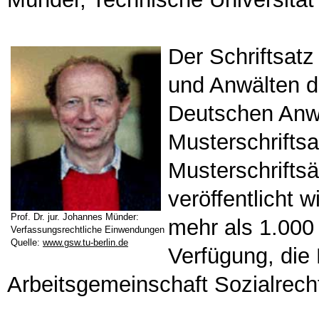
Der Schriftsat
und Anwälten d
Deutschen Anwa
Musterschriftsa
Musterschrifts
veröffentlicht 
Prof. Dr. jur. Johannes Münder:
mehr als 1.000
Verfassungsrechtliche Einwendungen
Quelle:
www.gsw.tu-berlin.de
Verfügung, die 
Arbeitsgemeinschaft Sozialrecht