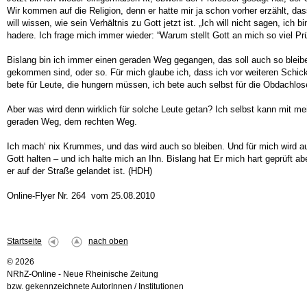
Wir kommen auf die Religion, denn er hatte mir ja schon vorher erzählt, da
will wissen, wie sein Verhältnis zu Gott jetzt ist. „Ich will nicht sagen
hadere. Ich frage mich immer wieder: “Warum stellt Gott an mich so viel Pr
Bislang bin ich immer einen geraden Weg gegangen, das soll auch so bleiben
gekommen sind, oder so. Für mich glaube ich, dass ich vor weiteren Schick
bete für Leute, die hungern müssen, ich bete auch selbst für die Obdachlos
Aber was wird denn wirklich für solche Leute getan? Ich selbst kann mit mei
geraden Weg, dem rechten Weg.
Ich mach‘ nix Krummes, und das wird auch so bleiben. Und für mich wird a
Gott halten – und ich halte mich an Ihn. Bislang hat Er mich hart geprüft 
er auf der Straße gelandet ist. (HDH)
Online-Flyer Nr. 264 vom 25.08.2010
Startseite
nach oben
© 2026
NRhZ-Online - Neue Rheinische Zeitung
bzw. gekennzeichnete AutorInnen / Institutionen