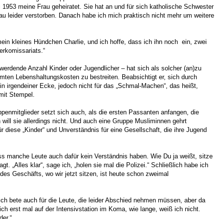
1953 meine Frau geheiratet. Sie hat an und für sich katholische Schwester
rau leider verstorben. Danach habe ich mich praktisch nicht mehr um weitere
in kleines Hündchen Charlie, und ich hoffe, dass ich ihn noch ein, zwei
erkomissariats.“
 werdende Anzahl Kinder oder Jugendlicher – hat sich als solcher (an)zu
en Lebenshaltungskosten zu bestreiten. Beabsichtigt er, sich durch
in irgendeiner Ecke, jedoch nicht für das „Schmal-Machen“, das heißt,
mit Stempel.
nmitglieder setzt sich auch, als die ersten Passanten anfangen, die
ll sie allerdings nicht. Und auch eine Gruppe Musliminnen gehrt
 diese „Kinder“ und Unverständnis für eine Gesellschaft, die ihre Jugend
s manche Leute auch dafür kein Verständnis haben. Wie Du ja weißt, sitze
 „Alles klar“, sage ich, „holen sie mal die Polizei.“ Schließlich habe ich
des Geschäfts, wo wir jetzt sitzen, ist heute schon zweimal
 ich bete auch für die Leute, die leider Abschied nehmen müssen, aber da
h erst mal auf der Intensivstation im Koma, wie lange, weiß ich nicht.
der.“