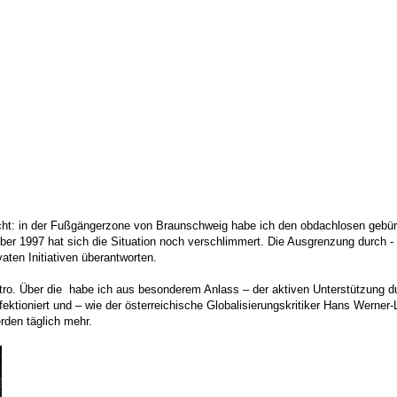
macht: in der Fußgängerzone von Braunschweig habe ich den obdachlosen gebürti
ber 1997 hat sich die Situation noch verschlimmert. Die Ausgrenzung durch - 
aten Initiativen überantworten.
 Castro. Über die habe ich aus besonderem Anlass – der aktiven Unterstützu
fektioniert und – wie der österreichische Globalisierungskritiker Hans Werner-
erden täglich mehr.