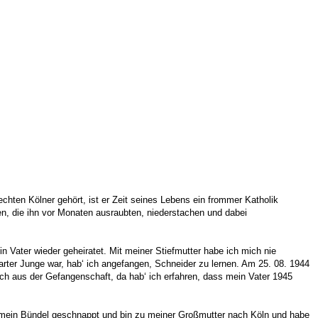
chten Kölner gehört, ist er Zeit seines Lebens ein frommer Katholik
ren, die ihn vor Monaten ausraubten, niederstachen und dabei
 Vater wieder geheiratet. Mit meiner Stiefmutter habe ich mich nie
zarter Junge war, hab‘ ich angefangen, Schneider zu lernen. Am 25. 08. 1944
h aus der Gefangenschaft, da hab‘ ich erfahren, dass mein Vater 1945
ch mein Bündel geschnappt und bin zu meiner Großmutter nach Köln und habe