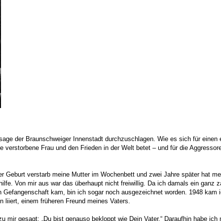
assage der Braunschweiger Innenstadt durchzuschlagen. Wie es sich für einen e
ne verstorbene Frau und den Frieden in der Welt betet – und für die Aggresso
er Geburt verstarb meine Mutter im Wochenbett und zwei Jahre später hat mein
ilfe. Von mir aus war das überhaupt nicht freiwillig. Da ich damals ein ganz 
n Gefangenschaft kam, bin ich sogar noch ausgezeichnet worden. 1948 kam ic
 liiert, einem früheren Freund meines Vaters.
 zu mir gesagt: „Du bist genauso bekloppt wie Dein Vater.“ Daraufhin habe i