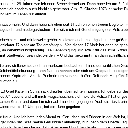
 und mit 26 Jahren war ich dann Schneidermeister. Dann habe ich am 2. Juli 
esamtlich sondern auch kirchlich geheiratet. Am 17. Oktober 1978 ist meine F
nd lebt im Leben nur einmal.
ause mehr. Und dann habe ich eben seit 14 Jahren einen treuen Begleiter, me
usgeraubt und niedergestochen. Hier sitze ich mit Genehmigung des Polizeiob
bdachlose – und mittlerweile gehört zu diesen auch eine täglich immer größer
ozialamt 17 Mark am Tag empfangen. Von diesen 17 Mark hat er seine gesamt
a genehmigungspflichtig. Die Genehmigung wird erteilt für das stille Sitzen 
mit Stadtverbot geahndet werden. – Und das bekommt man dann schriftlich, 
 uns stellenweise auch aufmerksam beobachten. Eines der weiblichen Gruppe
idaritätsbekundung. Ihren Namen nennen oder sich am Gespräch beteiligen wi
endem Kopftuch…Als die Punkerin uns verlässt, äußert Rolf noch Mitgefühl für
tuation zu.
, 18 Grad Kälte im Schlafsack draußen übernachten müssen. Ich gebe zu, das
 XY-Ladens und will mich wegscheuchen. „Ich hole die Polizei!“ hat er gesagt.
keinen Krach, und dann bin ich nach hier oben gegangen. Auch die Besitzerin 
ieso nur bis 14 Uhr geht, hat sie Ruhe gegeben.
r freue. Und ich bete jeden Abend zu Gott, dass bald Frieden in der Welt ist,
gefunden hat. Was meine Gesundheit anbelangt, nun, nach dem Überfall lag ic
 Schock dauert regulär ein Jahr. Aber mein Hündchen tröstet mich – immer wie