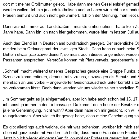
dort mit meiner Großmutter gelebt. Habe dann meinen Gesellenbrief gemacht
werden wollen. Ich bin ja auch katholisch und so haben wir nicht nur stand
Frauen bemüht und auch nicht gekümmert. Ich bin der Meinung, man liebt u
Dann war ich immer auf Landstraßen – musste umherziehen – hatte kein Zuh
Jahre habe. Dann bin ich nach hier gekommen, wurde hier im letzten Juli a
Auch das Elend ist in Deutschland bürokratisch geregelt. Der ordentliche O
melden beim Ordnungsamt der jeweiligen Stadt . Dann kann er auch beim S
Betteln etwas „dazuzuverdienen“, so muss auch dieses angemeldet werden, d
Passanten ansprechen. Verstöße können mit Platzverweis, gegebenenfalls 
„Schmal“ macht während unseres Gespräches gerade eine Gruppe Punks, die
Szene zu kommentieren, demonstrativ zu uns, sozusagen als Schutz und Sol
mehrfach an uns vorbei – angewiderter Gesichtsausdruck unter korrekt sitz
so verkommen lässt. Doch dann wenden wir uns wieder seiner speziellen Si
„Im Sommer geht es ja einigermaßen, aber ich habe auch schon bei 15, 17
ich sonst ja immer in der Tiefpassage. Da kommt doch heute der Besitzer des
ja eine Genehmigung, nicht wahr? Aber dann habe ich mir gedacht, ich will 
rausgekommen. Aber wie ich ihr gesagt habe, dass meine Genehmigung sow
Es gibt allerdings auch welche, die mir was schenken, worüber ich mich seh
oben ist ganz bestimmt Frieden. Ich hoffe, dass meine Frau diesen Frieden 
Jetzt bin ich wieder einigermaßen fit, obwohl der Professor gesagt hat, der