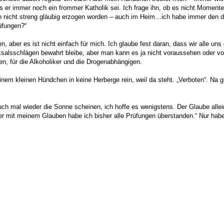
ss er immer noch ein frommer Katholik sei. Ich frage ihn, ob es nicht Momente
, ich bin nicht streng gläubig erzogen worden – auch im Heim…ich habe immer 
üfungen?“
, aber es ist nicht einfach für mich. Ich glaube fest daran, dass wir alle u
salsschlägen bewahrt bleibe, aber man kann es ja nicht voraussehen oder vo
en, für die Alkoholiker und die Drogenabhängigen.
nem kleinen Hündchen in keine Herberge rein, weil da steht. „Verboten“. Na g
uch mal wieder die Sonne scheinen, ich hoffe es wenigstens. Der Glaube alle
aber mit meinem Glauben habe ich bisher alle Prüfungen überstanden.“ Nur hab