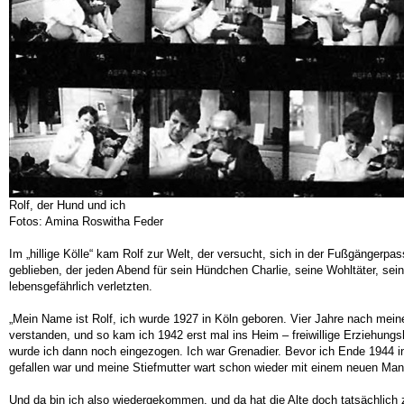
Rolf, der Hund und ich
Fotos: Amina Roswitha Feder
Im „hillige Kölle“ kam Rolf zur Welt, der versucht, sich in der Fußgängerp
geblieben, der jeden Abend für sein Hündchen Charlie, seine Wohltäter, sei
lebensgefährlich verletzten.
„Mein Name ist Rolf, ich wurde 1927 in Köln geboren. Vier Jahre nach mein
verstanden, und so kam ich 1942 erst mal ins Heim – freiwillige Erziehungsh
wurde ich dann noch eingezogen. Ich war Grenadier. Bevor ich Ende 1944 i
gefallen war und meine Stiefmutter wart schon wieder mit einem neuen Mann
Und da bin ich also wiedergekommen, und da hat die Alte doch tatsächlich