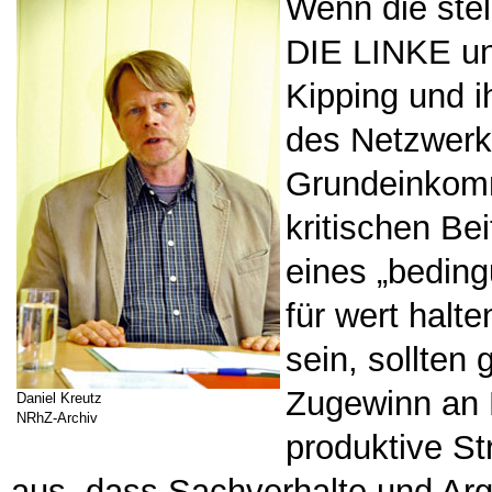
Wenn die stel
DIE LINKE un
Kipping und ih
des Netzwerk
Grundeinkom
kritischen Be
eines „bedin
für wert halt
sein, sollten
Zugewinn an E
Daniel Kreutz
NRhZ-Archiv
produktive Str
aus, dass Sachverhalte und Ar